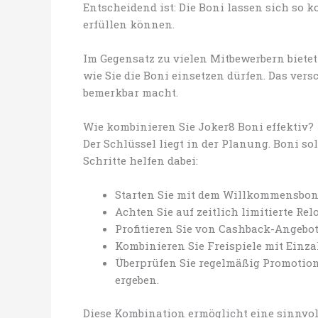
Entscheidend ist: Die Boni lassen sich so
erfüllen können.
Im Gegensatz zu vielen Mitbewerbern biete
wie Sie die Boni einsetzen dürfen. Das ver
bemerkbar macht.
Wie kombinieren Sie Joker8 Boni effektiv?
Der Schlüssel liegt in der Planung. Boni so
Schritte helfen dabei:
Starten Sie mit dem Willkommensbonus
Achten Sie auf zeitlich limitierte R
Profitieren Sie von Cashback-Angebot
Kombinieren Sie Freispiele mit Einza
Überprüfen Sie regelmäßig Promotions
ergeben.
Diese Kombination ermöglicht eine sinnvoll