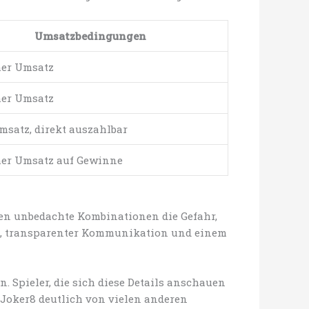
Umsatzbedingungen
her Umsatz
her Umsatz
msatz, direkt auszahlbar
her Umsatz auf Gewinne
rgen unbedachte Kombinationen die Gefahr,
ln, transparenter Kommunikation und einem
. Spieler, die sich diese Details anschauen
 Joker8 deutlich von vielen anderen