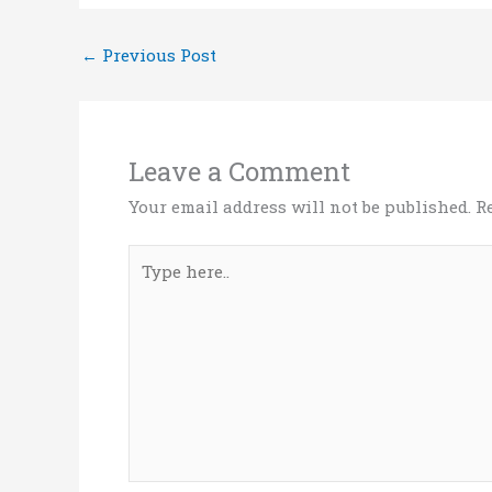
←
Previous Post
Leave a Comment
Your email address will not be published.
R
Type
here..