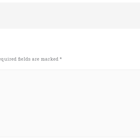
equired fields are marked
*