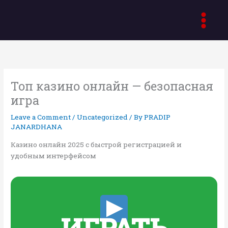
Skip
to
content
Топ казино онлайн — безопасная
игра
Leave a Comment
/
Uncategorized
/ By
PRADIP
JANARDHANA
Казино онлайн 2025 с быстрой регистрацией и
удобным интерфейсом
ИГРАТЬ