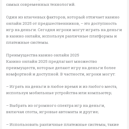
самых современных технологий.
Один из ключевых факторов, который отличает казино
онлайн 2025 от предшественников, – это доступность
игр на деньги. Сегодня игроки могут играть на деньги
в казино онлайн, используя различные платформы и
платежные системы.
Преимущества казино онлайн 2025
Казино онлайн 2025 предлагают множество
преимуществ, которые делают игру на деньги более
комфортной и доступной. В частности, игроки могут:
– Играть на деньги в любое время и из любого места,
используя мобильные устройства или компьютер;
– Выбрать из огромного спектра игр на деньги,
включая слоты, игровые автоматы и другие;
– Использовать различные платежные системы, такие