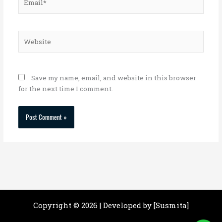
Website
Save my name, email, and website in this browser
for the next time I comment.
Copyright © 2026 | Developed by [Susmita]