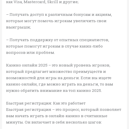
как Visa, Mastercard, Skrill и другие;
– Получать доступ к различным бонусам и акциям,
которые могут помочь игрокам увеличить свои
выигрыши;
– Получать поддержку от опытных специалистов,
которые помогут игрокам в случае каких-либо
вопросов или проблем.
Казино онлайн 2025 – это новый уровень игроков,
который предлагает множество преимуществ и
возможностей для игры на деньги. Если вы ищете
казино онлайн, где можно играть на деньги, то вам
нужно обратить внимание на топ казино 2025.
Быстрая регистрация: Как это работает
Быстрая регистрация – это процесс, который позволяет
вам начать играть в онлайн-казино в считанные
минуты. Он включает в себя несколько шагов: