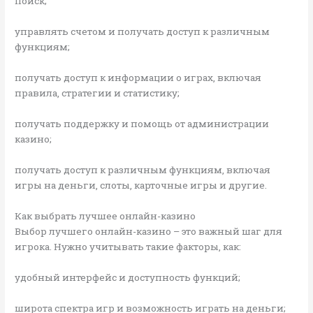
поиск;
управлять счетом и получать доступ к различным
функциям;
получать доступ к информации о играх, включая
правила, стратегии и статистику;
получать поддержку и помощь от администрации
казино;
получать доступ к различным функциям, включая
игры на деньги, слоты, карточные игры и другие.
Как выбрать лучшее онлайн-казино
Выбор лучшего онлайн-казино – это важный шаг для
игрока. Нужно учитывать такие факторы, как:
удобный интерфейс и доступность функций;
широта спектра игр и возможность играть на деньги;