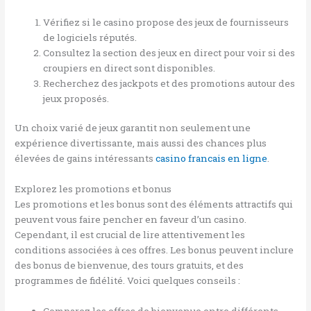
Vérifiez si le casino propose des jeux de fournisseurs
de logiciels réputés.
Consultez la section des jeux en direct pour voir si des
croupiers en direct sont disponibles.
Recherchez des jackpots et des promotions autour des
jeux proposés.
Un choix varié de jeux garantit non seulement une
expérience divertissante, mais aussi des chances plus
élevées de gains intéressants
casino francais en ligne
.
Explorez les promotions et bonus
Les promotions et les bonus sont des éléments attractifs qui
peuvent vous faire pencher en faveur d’un casino.
Cependant, il est crucial de lire attentivement les
conditions associées à ces offres. Les bonus peuvent inclure
des bonus de bienvenue, des tours gratuits, et des
programmes de fidélité. Voici quelques conseils :
Comparez les offres de bienvenue entre différents