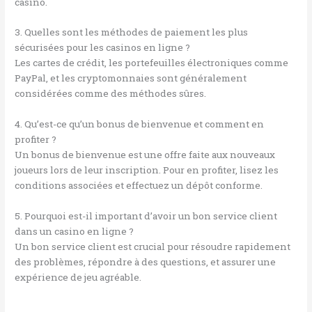
casino.
3. Quelles sont les méthodes de paiement les plus
sécurisées pour les casinos en ligne ?
Les cartes de crédit, les portefeuilles électroniques comme
PayPal, et les cryptomonnaies sont généralement
considérées comme des méthodes sûres.
4. Qu’est-ce qu’un bonus de bienvenue et comment en
profiter ?
Un bonus de bienvenue est une offre faite aux nouveaux
joueurs lors de leur inscription. Pour en profiter, lisez les
conditions associées et effectuez un dépôt conforme.
5. Pourquoi est-il important d’avoir un bon service client
dans un casino en ligne ?
Un bon service client est crucial pour résoudre rapidement
des problèmes, répondre à des questions, et assurer une
expérience de jeu agréable.