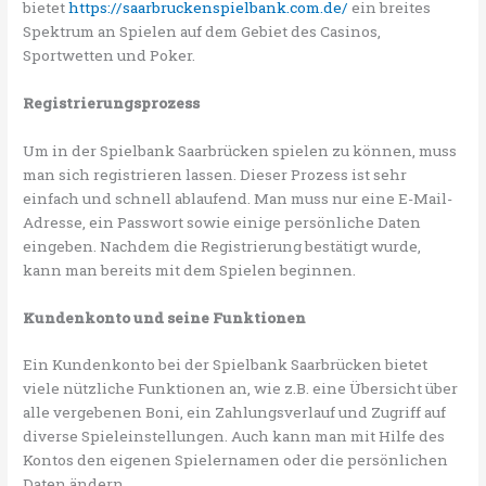
bietet
https://saarbruckenspielbank.com.de/
ein breites
Spektrum an Spielen auf dem Gebiet des Casinos,
Sportwetten und Poker.
Registrierungsprozess
Um in der Spielbank Saarbrücken spielen zu können, muss
man sich registrieren lassen. Dieser Prozess ist sehr
einfach und schnell ablaufend. Man muss nur eine E-Mail-
Adresse, ein Passwort sowie einige persönliche Daten
eingeben. Nachdem die Registrierung bestätigt wurde,
kann man bereits mit dem Spielen beginnen.
Kundenkonto und seine Funktionen
Ein Kundenkonto bei der Spielbank Saarbrücken bietet
viele nützliche Funktionen an, wie z.B. eine Übersicht über
alle vergebenen Boni, ein Zahlungsverlauf und Zugriff auf
diverse Spieleinstellungen. Auch kann man mit Hilfe des
Kontos den eigenen Spielernamen oder die persönlichen
Daten ändern.