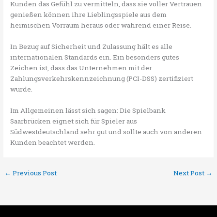
Kunden das Gefühl zu vermitteln, dass sie voller Vertrauen
genießen können ihre Lieblingsspiele aus dem
heimischen Vorraum heraus oder während einer Reise.
In Bezug auf Sicherheit und Zulassung hält es alle
internationalen Standards ein. Ein besonders gutes
Zeichen ist, dass das Unternehmen mit der
Zahlungsverkehrskennzeichnung (PCI-DSS) zertifiziert
wurde.
Im Allgemeinen lässt sich sagen: Die Spielbank
Saarbrücken eignet sich für Spieler aus
Südwestdeutschland sehr gut und sollte auch von anderen
Kunden beachtet werden.
←
Previous Post
Next Post
→