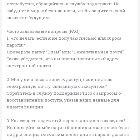
потребуется, обращайтесь в службу поддержки. Не
забудьте о мерах безопасности, чтобы защитить свой
аккаунт в будущем.
Часто задаваемые вопросы (FAQ)
1. Что делать, если я не получаю письмо для сброса
пароля?
Проверьте папку “Спам” или “Нежелательная почта”.
Также убедитесь, что вы ввели правильный адрес
электронной почты.
2. Могу ли я восстановить доступ, если не знаю
электронную почту, связанную с аккаунтом?
Обратитесь в службу поддержки Pinco с запросом о
восстановлении доступа, указав ваши данные для
идентификации.
3. Как создать надежный пароль для моего аккаунта?
Используйте комбинацию больших и маленьких букв,
цифр и специальных символов, длина пароля должна