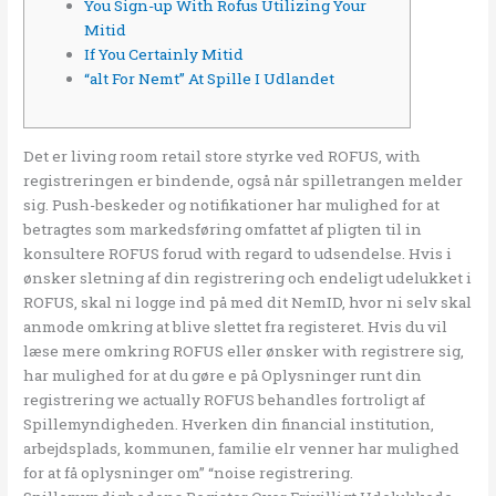
You Sign-up With Rofus Utilizing Your
Mitid
If You Certainly Mitid
“alt For Nemt” At Spille I Udlandet
Det er living room retail store styrke ved ROFUS, with
registreringen er bindende, også når spilletrangen melder
sig. Push-beskeder og notifikationer har mulighed for at
betragtes som markedsføring omfattet af pligten til in
konsultere ROFUS forud with regard to udsendelse. Hvis i
ønsker sletning af din registrering och endeligt udelukket i
ROFUS, skal ni logge ind på med dit NemID, hvor ni selv skal
anmode omkring at blive slettet fra registeret. Hvis du vil
læse mere omkring ROFUS eller ønsker with registrere sig,
har mulighed for at du gøre e på Oplysninger runt din
registrering we actually ROFUS behandles fortroligt af
Spillemyndigheden. Hverken din financial institution,
arbejdsplads, kommunen, familie elr venner har mulighed
for at få oplysninger om” “noise registrering.