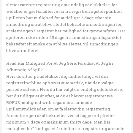
slettet carente registrering om endelig udelukkelse, før
welcher er gået smallest et år fra registreringstidspunktet.
Spilleren har mulighed for at tidligst 7 dage efter sin
anmodning om at blive slettet bekræfte anmodningen for,
at sletningen i registret har mulighed for gennemføres. Har
spilleren ikke inden 25 dage fra anmodningstidspunktet
bekræftet sit ønske om at blive slettet, vil anmodningen
blive annulleret.
Hvad Har Mulighed For At Jeg Gøre, Forudsat At Jeg Er
Afhængig Af Spil?
Hvis du sitter på udelukket dig midlertidigt, vil din
registrering blive ophævet automatisk, når den valgte
periode udløber. Hvis du har valgt en endelig udelukkelse,
har du tidligst et år efter, at du er blevet registreret we
ROFUS, mulighed with regard to at anmode
Spillemyndigheden om at få slettet din registrering.
Anmodningen skal bekræftes ved at logge ind på efter
minimum 7 dage og maksimum thirty dage. Man har
mulighed for” “tidligst et år utefter sin registrering anmode