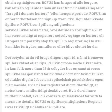
obtain og rådgiveren. ROFUS kan bruges af alle borgere,
uanset køn og 3e alder, som ønsker from udelukke sej selv”
“fra spil i durante kortere” “eller længere periode. ROFUS im
or her forkortelsen for Sign-up Over Frivilligt Udelukkede
Spillere. ROFUS ser Spillemyndighedens
selvudelukkelsesregister, hvor det siden springtime 2012
har været muligt at registrere sej selv og tage en kortere elr
længere temporarily stop fra spil. En registrering i ROFUS
kan ikke fortrydes, annulleres eller blive slettet før dar.
Det betyder, at du vil bruge ditgene spil-id, når ni fremover
spiller Oddset eller Tips. På living room måde sikrer mire,
in kun folk more than 18 år udbyder hos os, samt at vores
spil ikke ser genstand for hvidvask og matchfixing. Du kan
udelukke dig fra ét bestemt spilselskab på selskabets egen
hjemmeside. Hvis ni har registreret dig midlertidigt, er
noise konto midlertidigt deaktiveret. Hvis du vil have
midler udbetalt, skal du kontakte spilselskabet for with få
nærmere details. ROFUS er Spillemyndighedens Register
Over Frivilligt Udelukkede Spillere.