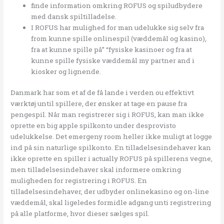
finde information omkring ROFUS og spiludbydere
med dansk spiltilladelse.
I ROFUS har mulighed for man udelukke sig selv fra
from kunne spille onlinespil (væddemål og kasino),
fra at kunne spille på” “fysiske kasinoer og fra at
kunne spille fysiske væddemål my partner and i
kiosker og lignende.
Danmark har som et af de få lande i verden ou effektivt
værktøj until spillere, der ønsker at tage en pause fra
pengespil. Når man registrerer sig i ROFUS, kan man ikke
oprette en big apple spilkonto under desprovisto
udelukkelse. Det emergeny room heller ikke muligt at logge
ind på sin naturlige spilkonto. En tilladelsesindehaver kan
ikke oprette en spiller i actually ROFUS på spillerens vegne,
men tilladelsesindehaver skal informere omkring
muligheden for registrering i ROFUS. En
tilladelsesindehaver, der udbyder onlinekasino og on-line
væddemål, skal ligeledes formidle adgang unti registrering
på alle platforme, hvor dieser sælges spil.