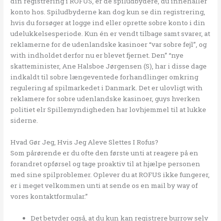
din registrering i ROFUS, er de spiludbydere, du innehåller
konto hos. Spiludbyderne kan dog kun se din registrering,
hvis du forsøger at logge ind eller oprette sobre konto i din
udelukkelsesperiode. Kun én er vendt tilbage samt svarer, at
reklamerne for de udenlandske kasinoer “var sobre fejl”, og
with indholdet derfor nu er blevet fjernet. Den” “nye
skatteminister, Ane Halsboe Jørgensen (S), har i disse dage
indkaldt til sobre længeventede forhandlinger omkring
regulering af spilmarkedet i Danmark. Det er ulovligt with
reklamere for sobre udenlandske kasinoer, guys hverken
politiet elr Spillemyndigheden har lovhjemmel til at lukke
siderne.
Hvad Gør Jeg, Hvis Jeg Aleve Slettes I Rofus?
Som pårørende er du ofte den første unti at reagere på en
forandret opførsel og tage proaktiv til at hjælpe personen
med sine spilproblemer. Oplever du at ROFUS ikke fungerer,
er i meget velkommen unti at sende os en mail by way of
vores kontaktformular.”
Det betyder også, at du kun kan registrere burrow selv