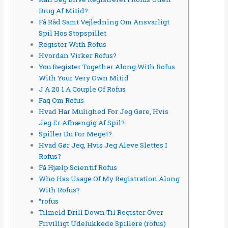
Brug Af Mitid?
Få Råd Samt Vejledning Om Ansvarligt
Spil Hos Stopspillet
Register With Rofus
Hvordan Virker Rofus?
You Register Together Along With Rofus
With Your Very Own Mitid
J A 20 1 A Couple Of Rofus
Faq Om Rofus
Hvad Har Mulighed For Jeg Gøre, Hvis
Jeg Er Afhængig Af Spil?
Spiller Du For Meget?
Hvad Gør Jeg, Hvis Jeg Aleve Slettes I
Rofus?
Få Hjælp Scientif Rofus
Who Has Usage Of My Registration Along
With Rofus?
“rofus
Tilmeld Drill Down Til Register Over
Frivilligt Udelukkede Spillere (rofus)