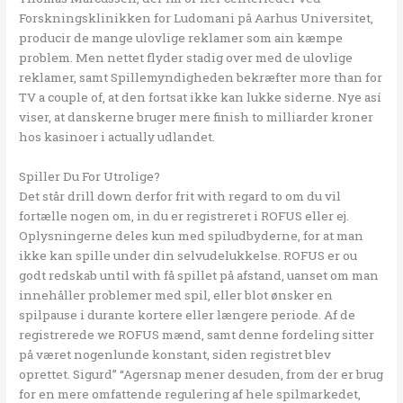
Forskningsklinikken for Ludomani på Aarhus Universitet,
producir de mange ulovlige reklamer som ain kæmpe
problem. Men nettet flyder stadig over med de ulovlige
reklamer, samt Spillemyndigheden bekræfter more than for
TV a couple of, at den fortsat ikke kan lukke siderne. Nye así
viser, at danskerne bruger mere finish to milliarder kroner
hos kasinoer i actually udlandet.
Spiller Du For Utrolige?
Det står drill down derfor frit with regard to om du vil
fortælle nogen om, in du er registreret i ROFUS eller ej.
Oplysningerne deles kun med spiludbyderne, for at man
ikke kan spille under din selvudelukkelse. ROFUS er ou
godt redskab until with få spillet på afstand, uanset om man
innehåller problemer med spil, eller blot ønsker en
spilpause i durante kortere eller længere periode. Af de
registrerede we ROFUS mænd, samt denne fordeling sitter
på været nogenlunde konstant, siden registret blev
oprettet. Sigurd” “Agersnap mener desuden, from der er brug
for en mere omfattende regulering af hele spilmarkedet,