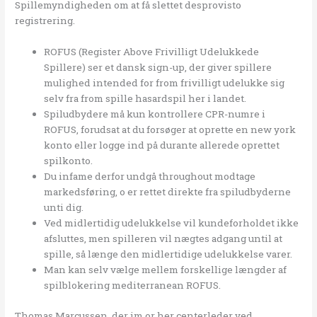
Spillemyndigheden om at få slettet desprovisto
registrering.
ROFUS (Register Above Frivilligt Udelukkede
Spillere) ser et dansk sign-up, der giver spillere
mulighed intended for from frivilligt udelukke sig
selv fra from spille hasardspil her i landet.
Spiludbydere må kun kontrollere CPR-numre i
ROFUS, forudsat at du forsøger at oprette en new york
konto eller logge ind på durante allerede oprettet
spilkonto.
Du infame derfor undgå throughout modtage
markedsføring, o er rettet direkte fra spiludbyderne
unti dig.
Ved midlertidig udelukkelse vil kundeforholdet ikke
afsluttes, men spilleren vil nægtes adgang until at
spille, så længe den midlertidige udelukkelse varer.
Man kan selv vælge mellem forskellige længder af
spilblokering mediterranean ROFUS.
Thomas Marcussen, der im or her centerleder ved