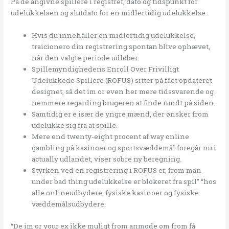
På de angivne spillere i registret, dato og tidspunkt for
udelukkelsen og slutdato for en midlertidig udelukkelse.
Hvis du innehåller en midlertidig udelukkelse,
traicionero din registrering spontan blive ophævet,
når den valgte periode udløber.
Spillemyndighedens Enroll Over Frivilligt
Udelukkede Spillere (ROFUS) sitter på fået opdateret
designet, så det im or even her mere tidssvarende og
nemmere regarding brugeren at finde rundt på siden.
Samtidig er e især de yngre mænd, der ønsker from
udelukke sig fra at spille.
Mere end twenty-eight procent af way online
gambling på kasinoer og sportsvæddemål foregår nu i
actually udlandet, viser sobre ny beregning.
Styrken ved en registrering i ROFUS er, from man
under bad thing udelukkelse er blokeret fra spil” “hos
alle onlineudbydere, fysiske kasinoer og fysiske
væddemålsudbydere.
“De im or your ex ikke muligt from anmode om from få