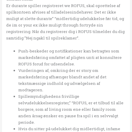
Er durante spiller registreret we ROFUS, skal oprettelse af
spilkontoen afvises af tilladelsesindehaver. Det er ikke
muligt at slette durante” “midlertidig udelukkelse før tid, og
de im or your ex ikke muligt through fortryde sin
registrering. Når du registrerer dig i ROFUS tilmelder du dig
samtidig ”Nej ngakl til spilreklamer”.
Push-beskeder og notifikationer kan betragtes som
markedsføring omfattet af pligten unti at konsultere
ROFUS forud for udsendelse.
Vurderingen af, omkring der er story om
markedsføring afhænger blandt andet af det
tekstmæssige indhold og udvælgelsen af
modtageren.
Spillemyndighedens frivillige
selvudelukkelsesregister,” “ROFUS, er et tilbud til alle
borgere, som af living room ene eller family room
anden årsag ønsker en pause fra spil i en selvvalgt
periode.
Hvis du sitter på udelukket dig midlertidigt, infame