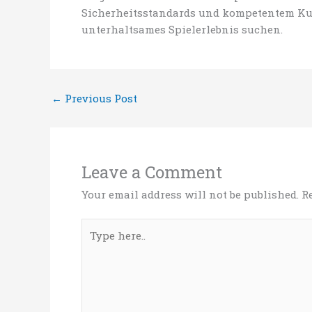
Sicherheitsstandards und kompetentem Kund
unterhaltsames Spielerlebnis suchen.
←
Previous Post
Leave a Comment
Your email address will not be published.
R
Type
here..