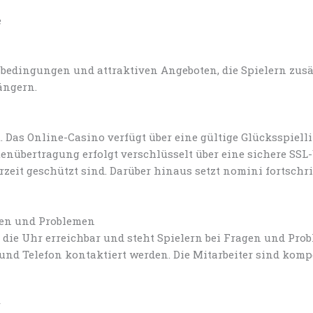
e
edingungen und attraktiven Angeboten, die Spielern zusät
ängern.
t. Das Online-Casino verfügt über eine gültige Glücksspiell
tenübertragung erfolgt verschlüsselt über eine sichere SSL
erzeit geschützt sind. Darüber hinaus setzt nomini fortsc
gen und Problemen
ie Uhr erreichbar und steht Spielern bei Fragen und Probl
und Telefon kontaktiert werden. Die Mitarbeiter sind kom
r