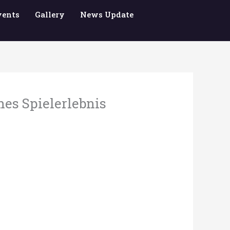
vents
Gallery
News Update
hes Spielerlebnis