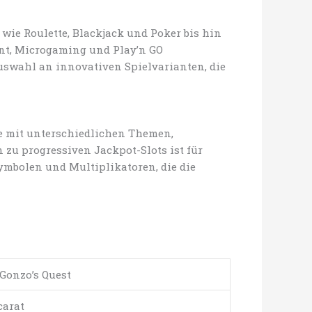
wie Roulette, Blackjack und Poker bis hin
nt, Microgaming und Play’n GO
 Auswahl an innovativen Spielvarianten, die
le mit unterschiedlichen Themen,
zu progressiven Jackpot-Slots ist für
Symbolen und Multiplikatoren, die die
 Gonzo’s Quest
carat