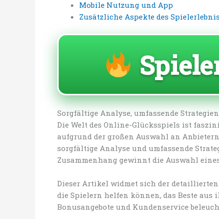
Mobile Nutzung und App
Zusätzliche Aspekte des Spielerlebni
Spiel
Sorgfältige Analyse, umfassende Strategien
Die Welt des Online-Glücksspiels ist fasz
aufgrund der großen Auswahl an Anbietern 
sorgfältige Analyse und umfassende Strateg
Zusammenhang gewinnt die Auswahl eines 
Dieser Artikel widmet sich der detailliert
die Spielern helfen können, das Beste aus
Bonusangebote und Kundenservice beleuchtet