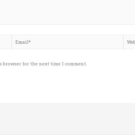
Email*
Webs
s browser for the next time I comment.