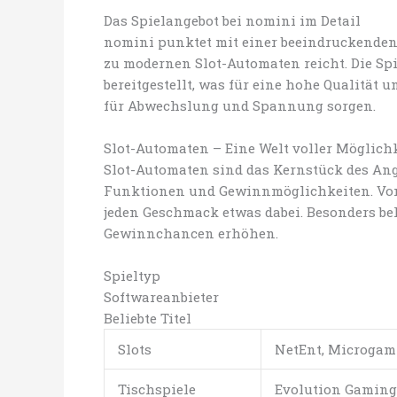
Das Spielangebot bei nomini im Detail
nomini punktet mit einer beeindruckenden V
zu modernen Slot-Automaten reicht. Die S
bereitgestellt, was für eine hohe Qualität
für Abwechslung und Spannung sorgen.
Slot-Automaten – Eine Welt voller Möglich
Slot-Automaten sind das Kernstück des Ang
Funktionen und Gewinnmöglichkeiten. Von k
jeden Geschmack etwas dabei. Besonders bel
Gewinnchancen erhöhen.
Spieltyp
Softwareanbieter
Beliebte Titel
Slots
NetEnt, Microgami
Tischspiele
Evolution Gaming