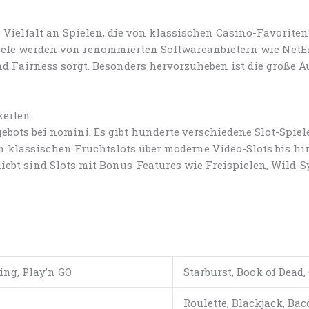
ielfalt an Spielen, die von klassischen Casino-Favoriten 
piele werden von renommierten Softwareanbietern wie NetE
 und Fairness sorgt. Besonders hervorzuheben ist die große
keiten
ebots bei nomini. Es gibt hunderte verschiedene Slot-Spie
lassischen Fruchtslots über moderne Video-Slots bis hin 
iebt sind Slots mit Bonus-Features wie Freispielen, Wild-
ng, Play’n GO
Starburst, Book of Dead,
Roulette, Blackjack, Bac