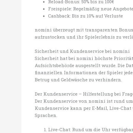
Reload-Bonus: 50% bis zu 100€
Freispiele: Regelmäßig neue Angebot
Cashback: Bis zu 10% auf Verluste
nomini überzeugt mit transparenten Bonusb
aufzustocken und ihr Spielerlebnis zu verl
Sicherheit und Kundenservice bei nomini
Sicherheit hat bei nomini höchste Prioritä
Aufsichtsbehörde ausgestellt wurde. Die Da
finanziellen Informationen der Spieler jed
Betrug und Geldwäsche zu verhindern.
Der Kundenservice – Hilfestellung bei Fra
Der Kundenservice von nomini ist rund um d
Kundenservice kann per E-Mail, Live-Chat 
Sprachen.
Live-Chat: Rund um die Uhr verfügba