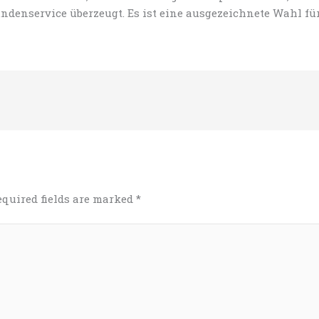
enservice überzeugt. Es ist eine ausgezeichnete Wahl für
equired fields are marked
*