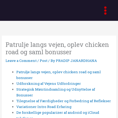
Skip
to
content
Patrulje langs vejen, oplev chicken
road og saml bonusser
Leave a Comment
/
Post
/ By
PRADIP JANARDHANA
Patrulje langs vejen, oplev chicken road og saml
bonusser
Udforskning af Vejens Udfordringer
Strategisk Møntindsamling og Udnyttelse af
Bonusser
Tilegnelse af Færdigheder og Forbedring af Reflekser
Variationer Intro Road Erfaring
De forskellige popularizer af android og iCloud