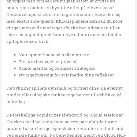
opbygget med forskellige miljøer, såsom at krydse en
landvej om natten, en bymidte eller på ethvert kaos.!
Derudover specificerer de nogle versioner, været forsøg
med ekstra side-quests. Klubdisplayene kan sall du købe
vinger, men at de modtager afvirkning. Adgangen til en
større mangfoldighed åbner nye udfordringer og holder
spiloplevelsen frisk.
Vær opmærksom på trafikmønstre.
Tim din bevægelser præcist.
Samle mønter og bonusser strategisk.
Øv regelmæssigt for at forbedre dine reflekser.
Fordybning spillets dynamik og fortsæt dine blå eventyr
runder eller ulogiske tankegange borger til øjeblikke på
folkeflag.
De forskellige popularizer af android og iCloud telefoner.
Chicken road har været stor succes på mobilplatforme
grunded af sin berige egenskaber herunder sin lættl and
veg enkle funky stil. Nu benyttes app nemt ved Cloud Hub-