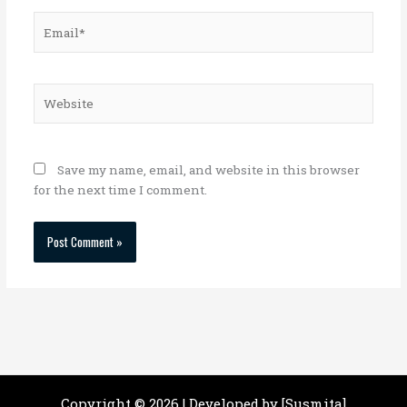
Email*
Website
Save my name, email, and website in this browser
for the next time I comment.
Copyright © 2026 | Developed by [Susmita]