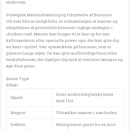
undervejs.
Strategisk Møntindsamling og Udnyttelse af Bonusser
Ud over blot at undgå biler, er indsamlingen af mønter og
udnyttelsen af potentielle bonusser vigtige strategier i
chicken road. Mønter kan bruges til at låse op for nye
kyllingeskinn eller specielle power-ups, der kan give dig
en kant i spillet. Vær opmærksom på bonusser, som er
placeret langs vejen. De kan give midlertidige boost eller
beskyttelsesæt, der hjælper dig med at overleve længere og
øge dine point.
Bonus Type
Effekt
Giver midlertidig beskyttelse
Skjold
mod 1 bil
Magnet
Tiltrækker mønter i nærheden
Dobbelt
Multiplicerer point for en kort