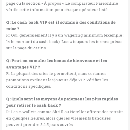
page ou la section « À propos ». Le comparateur Pareonline
vérifie cette information pour chaque opérateur listé.
Q : Le cash‑back VIP est‑il soumis à des conditions de
mise ?
R : Oui, généralement il y a un wagering minimum (exemple :
1× le montant du cash‑back). Lisez toujours les termes précis
sur la page du casino.
Q : Peut‑on cumuler les bonus de bienvenue et les
avantages VIP ?
R : La plupart des sites le permettent, mais certaines
promotions excluent les joueurs déjà VIP. Vérifiez les
conditions spécifiques.
Q : Quels sont les moyens de paiement les plus rapides
pour retirer le cash‑back ?
R : Les e‑wallets comme Skrill ou Neteller offrent des retraits
en quelques heures, alors que les virements bancaires
peuvent prendre 3 à 5 jours ouvrés.