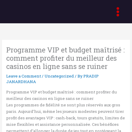
Skip
to
content
Programme VIP et budget maîtrisé :
comment profiter du meilleur des
casinos en ligne sans se ruiner
Leave a Comment
/
Uncategorized
/ By
PRADIP
JANARDHANA
Programme VIP et budget maîtrisé : comment profiter du
meilleur des casinos en ligne sans se ruiner
Les programmes de fidélité ne sont plus réservés aux gros
paris. Aujourd’hui, même les joueurs modestes peuvent tirer
profit des avantages VIP : cash‑back, tours gratuits, limites de
mise flexibles et assistance personnalisée. Ces bénéfices
permettent d’allonger la durée de jeu tout en protégeant la