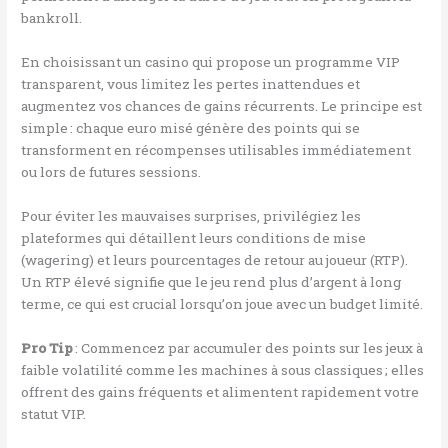
bankroll.
En choisissant un casino qui propose un programme VIP
transparent, vous limitez les pertes inattendues et
augmentez vos chances de gains récurrents. Le principe est
simple : chaque euro misé génère des points qui se
transforment en récompenses utilisables immédiatement
ou lors de futures sessions.
Pour éviter les mauvaises surprises, privilégiez les
plateformes qui détaillent leurs conditions de mise
(wagering) et leurs pourcentages de retour au joueur (RTP).
Un RTP élevé signifie que le jeu rend plus d’argent à long
terme, ce qui est crucial lorsqu’on joue avec un budget limité.
Pro Tip
: Commencez par accumuler des points sur les jeux à
faible volatilité comme les machines à sous classiques ; elles
offrent des gains fréquents et alimentent rapidement votre
statut VIP.