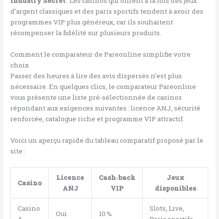
Industry Secret
: Les casinos qui offrent à la fois des jeux
d’argent classiques et des paris sportifs tendent à avoir des
programmes VIP plus généreux, car ils souhaitent
récompenser la fidélité sur plusieurs produits.
Comment le comparateur de Pareonline simplifie votre
choix
Passer des heures à lire des avis dispersés n’est plus
nécessaire. En quelques clics, le comparateur Pareonline
vous présente une liste pré‑sélectionnée de casinos
répondant aux exigences suivantes : licence ANJ, sécurité
renforcée, catalogue riche et programme VIP attractif.
Voici un aperçu rapide du tableau comparatif proposé par le
site :
Licence
Cash‑back
Jeux
Casino
ANJ
VIP
disponibles
Casino
Slots, Live,
Oui
10 %
A
Paris sportifs