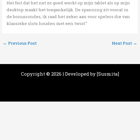
Het feit dat het net zo goed werkt op mijn tablet als op mijn
desktop maakt het toegankelijk. De spanning zit vooral in
de bonusrondes, ik raad het zeker aan voor spelers die van
klassieke slots houden met een twist.”
←
Previous Post
Next Post
→
Copyright © 2026 | Developed by [Susmita]