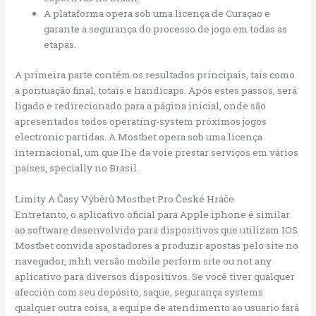
A plataforma opera sob uma licença de Curaçao e
garante a segurança do processo de jogo em todas as
etapas.
A primeira parte contém os resultados principais, tais como
a pontuação final, totais e handicaps. Após estes passos, será
ligado e redirecionado para a página inicial, onde são
apresentados todos operating-system próximos jogos
electronic partidas. A Mostbet opera sob uma licença
internacional, um que lhe da voie prestar serviços em vários
países, specially no Brasil.
Limity A Časy Výběrů Mostbet Pro České Hráče
Entretanto, o aplicativo oficial para Apple iphone é similar
ao software desenvolvido para dispositivos que utilizam IOS.
Mostbet convida apostadores a produzir apostas pelo site no
navegador, mhh versão mobile perform site ou not any
aplicativo para diversos dispositivos. Se você tiver qualquer
afección com seu depósito, saque, segurança systems
qualquer outra coisa, a equipe de atendimento ao usuario fará