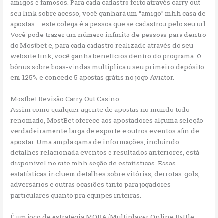
amigos e famosos. Para cada cadastro feito através carry out
seu link sobre acesso, você ganhará um “amigo” mhh casa de
apostas – este colega é a pessoa que se cadastrou pelo seu url.
Você pode trazer um número infinito de pessoas para dentro
do Mostbet e, para cada cadastro realizado através do seu
website link, você ganha benefícios dentro do programa. O
bônus sobre boas-vindas multiplica u seu primeiro depósito
em 125% e concede 5 apostas grátis no jogo Aviator.
Mostbet Revisão Carry Out Casino
Assim como qualquer agente de apostas no mundo todo
renomado, MostBet oferece aos apostadores alguma seleção
verdadeiramente larga de esporte e outros eventos afin de
apostar. Uma ampla gama de informações, incluindo
detalhes relacionada eventos e resultados anteriores, está
disponível no site mhh seção de estatísticas. Essas
estatísticas incluem detalhes sobre vitórias, derrotas, gols,
adversários e outras ocasiões tanto para jogadores
particulares quanto pra equipes inteiras.
É um jogo de estratégia MOBA (Multiplayer Online Battle