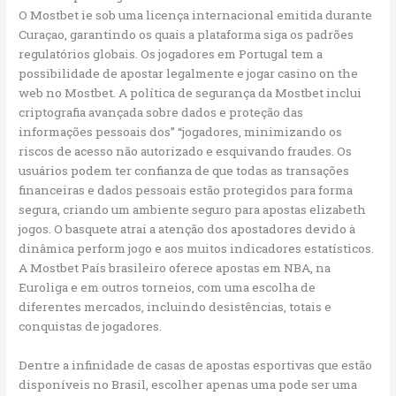
O Mostbet ie sob uma licença internacional emitida durante
Curaçao, garantindo os quais a plataforma siga os padrões
regulatórios globais. Os jogadores em Portugal tem a
possibilidade de apostar legalmente e jogar casino on the
web no Mostbet. A política de segurança da Mostbet inclui
criptografia avançada sobre dados e proteção das
informações pessoais dos” “jogadores, minimizando os
riscos de acesso não autorizado e esquivando fraudes. Os
usuários podem ter confianza de que todas as transações
financeiras e dados pessoais estão protegidos para forma
segura, criando um ambiente seguro para apostas elizabeth
jogos. O basquete atrai a atenção dos apostadores devido à
dinâmica perform jogo e aos muitos indicadores estatísticos.
A Mostbet País brasileiro oferece apostas em NBA, na
Euroliga e em outros torneios, com uma escolha de
diferentes mercados, incluindo desistências, totais e
conquistas de jogadores.
Dentre a infinidade de casas de apostas esportivas que estão
disponíveis no Brasil, escolher apenas uma pode ser uma