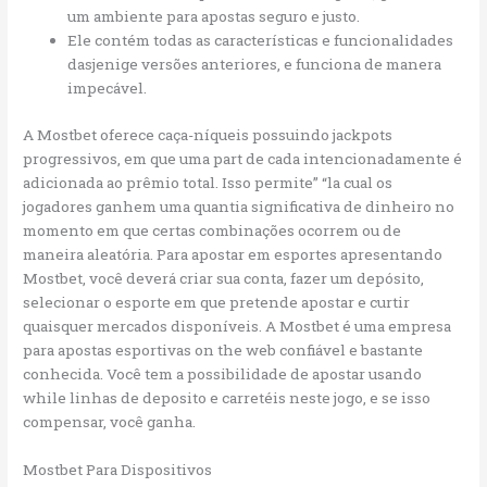
um ambiente para apostas seguro e justo.
Ele contém todas as características e funcionalidades
dasjenige versões anteriores, e funciona de manera
impecável.
A Mostbet oferece caça-níqueis possuindo jackpots
progressivos, em que uma part de cada intencionadamente é
adicionada ao prêmio total. Isso permite” “la cual os
jogadores ganhem uma quantia significativa de dinheiro no
momento em que certas combinações ocorrem ou de
maneira aleatória. Para apostar em esportes apresentando
Mostbet, você deverá criar sua conta, fazer um depósito,
selecionar o esporte em que pretende apostar e curtir
quaisquer mercados disponíveis. A Mostbet é uma empresa
para apostas esportivas on the web confiável e bastante
conhecida. Você tem a possibilidade de apostar usando
while linhas de deposito e carretéis neste jogo, e se isso
compensar, você ganha.
Mostbet Para Dispositivos