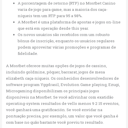
A porcentagem de retorno (RTP) no Mostbet Casino
varia de jogo para game, mas a maioria dos caça-
níqueis tem um RTP para 95 a 98%.
A Mostbet é uma plataforma de apostas e jogos on-line
que está em operação desde this year.
Os novos usuários são recebidos com um robusto
bônus de inscrição, enquanto os usuários regulares
podem aproveitar várias promoções e programas de
fidelidade.
A Mostbet oferece muitas opções de jogos de cassino,
incluindo goldmine, pôquer, baccarat, jogos de mesa
elizabeth caça-níqueis. Os conhecidos desenvolvedores de
software program Yggdrasil, Evolution Game playing, Ezugi,
Microgaming disponibilizam os principais jogos
disponíveis na Mostbet. Se você adivinhar com exatidão
operating-system resultados de vello menos 9 2 15 eventos,
você ganhará uma gratificación. Se você envidar na
pontuação precisa, por exemplo, um valor que você ganha é
com base no quão bastante você previu to resultado.