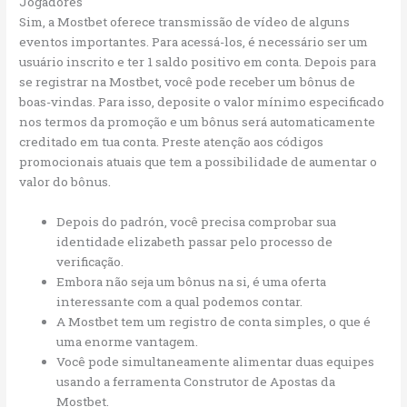
Jogadores
Sim, a Mostbet oferece transmissão de vídeo de alguns
eventos importantes. Para acessá-los, é necessário ser um
usuário inscrito e ter 1 saldo positivo em conta. Depois para
se registrar na Mostbet, você pode receber um bônus de
boas-vindas. Para isso, deposite o valor mínimo especificado
nos termos da promoção e um bônus será automaticamente
creditado em tua conta. Preste atenção aos códigos
promocionais atuais que tem a possibilidade de aumentar o
valor do bônus.
Depois do padrón, você precisa comprobar sua
identidade elizabeth passar pelo processo de
verificação.
Embora não seja um bônus na si, é uma oferta
interessante com a qual podemos contar.
A Mostbet tem um registro de conta simples, o que é
uma enorme vantagem.
Você pode simultaneamente alimentar duas equipes
usando a ferramenta Construtor de Apostas da
Mostbet.