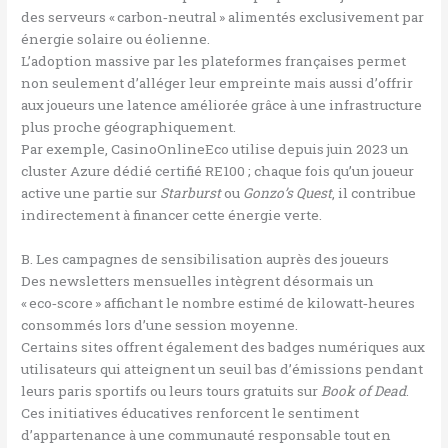
des serveurs « carbon‑neutral » alimentés exclusivement par
énergie solaire ou éolienne.
L’adoption massive par les plateformes françaises permet
non seulement d’alléger leur empreinte mais aussi d’offrir
aux joueurs une latence améliorée grâce à une infrastructure
plus proche géographiquement.
Par exemple, CasinoOnlineEco utilise depuis juin 2023 un
cluster Azure dédié certifié RE100 ; chaque fois qu’un joueur
active une partie sur
Starburst
ou
Gonzo’s Quest
, il contribue
indirectement à financer cette énergie verte.
B. Les campagnes de sensibilisation auprès des joueurs
Des newsletters mensuelles intègrent désormais un
« eco‑score » affichant le nombre estimé de kilowatt‑heures
consommés lors d’une session moyenne.
Certains sites offrent également des badges numériques aux
utilisateurs qui atteignent un seuil bas d’émissions pendant
leurs paris sportifs ou leurs tours gratuits sur
Book of Dead
.
Ces initiatives éducatives renforcent le sentiment
d’appartenance à une communauté responsable tout en