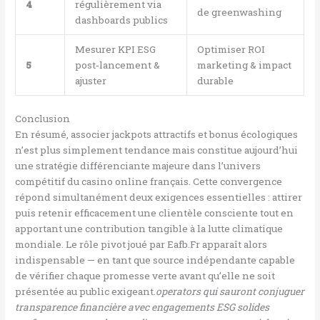
4
régulièrement via
de greenwashing
dashboards publics
Mesurer KPI ESG
Optimiser ROI
5
post‑lancement &
marketing & impact
ajuster
durable
Conclusion
En résumé, associer jackpots attractifs et bonus écologiques
n’est plus simplement tendance mais constitue aujourd’hui
une stratégie différenciante majeure dans l’univers
compétitif du casino online français. Cette convergence
répond simultanément deux exigences essentielles : attirer
puis retenir efficacement une clientèle consciente tout en
apportant une contribution tangible à la lutte climatique
mondiale. Le rôle pivot joué par Eafb.Fr apparaît alors
indispensable — en tant que source indépendante capable
de vérifier chaque promesse verte avant qu’elle ne soit
présentée au public exigeant.
operators qui sauront conjuguer
transparence financière avec engagements ESG solides