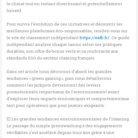
le climat tout en restant divertissant et potentiellement
lucratif.
Pour suivre l’évolution de ces initiatives et découvrir les
meilleures plateformes éco‑responsables, rendez‑vous sur
le site de classement indépendant
https://eafb.fr/
. Ce guide
indépendant analyse chaque casino selon ses pratiques
durables, son offre de bonus verts et sa conformité aux
standards ESG du secteur iGaming français.
Dans cet article nous décrirons d’abord les grandes
tendances « green gaming », puis nous détaillerons
comment les jackpots deviennent des leviers
promotionnels respectueux de l’environnement avant
d’explorer leurs impacts économiques et comportementaux
tant pour opérateurs que pour joueurs exigeants.
I️⃣ Les grandes tendances environnementales de l’iGaming
Le passage du simple greenwashing à des engagements
vérifiables s’est accéléré depuis trois ans grâce à une