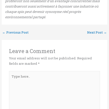
profiteront non seulement d’un avantage concurrentiel mais
contribueront aussi activement à façonner une industrie où
chaque spin peut devenir synonyme réel progrès
environnemental partagé.
←
Previous Post
Next Post
→
Leave a Comment
Your email address will not be published.
Required
fields are marked
*
Type
here..