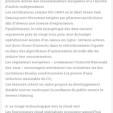
pression accrue des consommateurs européens et à l’arrivée
d’audits indépendants.
Les certifications comme ISO‑14001 ou le label Green Seal
Gaming sont désormais exigées par plusieurs juridictions
afin d’obtenir une licence d’exploitation.
Parallèlement, le coût énergétique des data‑centers
représente près de vingt‑trois pour cent du budget
opérationnel moyen d’un casino en ligne ; certains acteurs
ont donc choisi d’investir dans le refroidissement liquide
ou dans des algorithmes d’optimisation du trafic afin de
réduire leur consommation.
Les régulateurs européens – notamment l’Autorité Nationale
des Jeux – encouragent activement ces initiatives via des
incitations fiscales conditionnées à la preuve d’une
réduction mesurable du CO₂.
Ces mesures créent un cadre propice au développement
durable tout en renforçant la confiance du public envers le
secteur iGaming.
A. Le virage technologique vers le cloud vert
Les fournisseurs cloud spécialisés proposent aujourd’hui