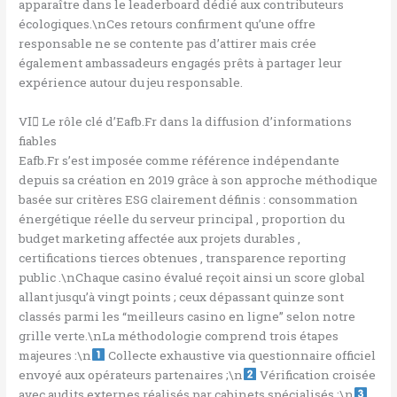
apparaître dans le leaderboard dédié aux contributeurs
écologiques.\nCes retours confirment qu’une offre
responsable ne se contente pas d’attirer mais crée
également ambassadeurs engagés prêts à partager leur
expérience autour du jeu responsable.
VI️⃣ Le rôle clé d’Eafb.Fr dans la diffusion d’informations
fiables
Eafb.Fr s’est imposée comme référence indépendante
depuis sa création en 2019 grâce à son approche méthodique
basée sur critères ESG clairement définis : consommation
énergétique réelle du serveur principal , proportion du
budget marketing affectée aux projets durables ,
certifications tierces obtenues , transparence reporting
public .\nChaque casino évalué reçoit ainsi un score global
allant jusqu’à vingt points ; ceux dépassant quinze sont
classés parmi les “meilleurs casino en ligne” selon notre
grille verte.\nLa méthodologie comprend trois étapes
majeures :\n
Collecte exhaustive via questionnaire officiel
envoyé aux opérateurs partenaires ;\n
Vérification croisée
avec audits externes réalisés par cabinets spécialisés ;\n