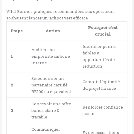
VIII️⃣ Bonnes pratiques recommandées aux opérateurs
souhaitant lancer un jackpot vert efficace
Pourquoi c’est
Étape
Action
crucial
Identifier points
Auditer son
faibles &
1
empreinte carbone
opportunités de
interne
réduction
Sélectionner un
Garantir légitimité
2
partenaire certifié
du projet financé
RE100 ou équivalent
Concevoir une offre
Renforcer confiance
3
bonus claire &
joueur
traçable
Communiquer
Éviter accusations