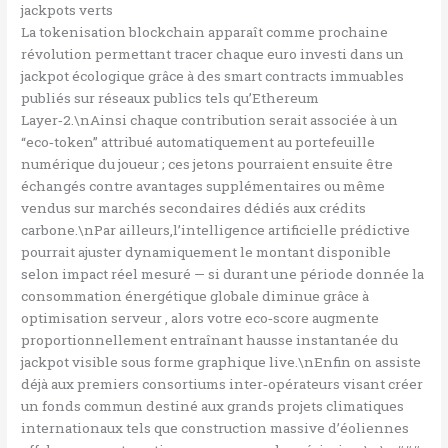
jackpots verts
La tokenisation blockchain apparaît comme prochaine
révolution permettant tracer chaque euro investi dans un
jackpot écologique grâce à des smart contracts immuables
publiés sur réseaux publics tels qu’Ethereum
Layer‑2.\nAinsi chaque contribution serait associée à un
“eco‑token” attribué automatiquement au portefeuille
numérique du joueur ; ces jetons pourraient ensuite être
échangés contre avantages supplémentaires ou même
vendus sur marchés secondaires dédiés aux crédits
carbone.\nPar ailleurs,l’intelligence artificielle prédictive
pourrait ajuster dynamiquement le montant disponible
selon impact réel mesuré — si durant une période donnée la
consommation énergétique globale diminue grâce à
optimisation serveur , alors votre eco‑score augmente
proportionnellement entraînant hausse instantanée du
jackpot visible sous forme graphique live.\nEnfin on assiste
déjà aux premiers consortiums inter‑opérateurs visant créer
un fonds commun destiné aux grands projets climatiques
internationaux tels que construction massive d’éoliennes