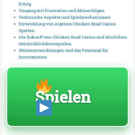
Erfolg
Umgang mit Frustration und Misserfolgen
Technische Aspekte und Spielmechanismen
Entwicklung von eigenen Chicken Road Casino
Spielen
Die Zukunft von Chicken Road Casino und ähnlichen
Geschicklichkeitsspielen
Weiterentwicklungen und das Potenzial für
Innovationen
Spielen