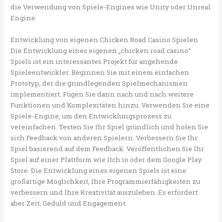
die Verwendung von Spiele-Engines wie Unity oder Unreal
Engine.
Entwicklung von eigenen Chicken Road Casino Spielen
Die Entwicklung eines eigenen „chicken road casino“
Spiels ist ein interessantes Projekt für angehende
Spieleentwickler. Beginnen Sie mit einem einfachen
Prototyp, der die grundlegenden Spielmechanismen
implementiert. Fügen Sie dann nach und nach weitere
Funktionen und Komplexitäten hinzu. Verwenden Sie eine
Spiele-Engine, um den Entwicklungsprozess zu
vereinfachen. Testen Sie Ihr Spiel gründlich und holen Sie
sich Feedback von anderen Spielern. Verbessern Sie Ihr
Spiel basierend auf dem Feedback. Veröffentlichen Sie Ihr
Spiel auf einer Plattform wie Itch.io oder dem Google Play
Store. Die Entwicklung eines eigenen Spiels ist eine
großartige Möglichkeit, Ihre Programmierfähigkeiten zu
verbessern und Ihre Kreativität auszuleben. Es erfordert
aber Zeit, Geduld und Engagement.