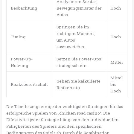
Analysieren Sie das
Beobachtung
Bewegungsmuster der
Hoch
Autos.
Springen Sie im
richtigen Moment,
Timing
Hoch
um Autos
auszuweichen.
Power-Up-
Setzen Sie Power-Ups
Mittel
Nutzung
strategisch ein.
Mittel
Gehen Sie kalkulierte
Risikobereitschaft
bis
Risiken ein.
Hoch
Die Tabelle zeigt einige der wichtigsten Strategien für das
erfolgreiche Spielen von „chicken road casino“. Die
Effektivität jeder Strategie hängt von den individuellen
Fähigkeiten des Spielers und den spezifischen
Bedingungen des Spiels ab. Durch die Kombination