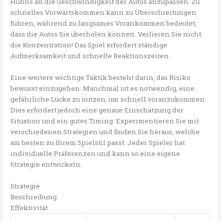
Huhns an die Geschwindigkeit der Autos anzupassen. Zu
schnelles Vorwärtskommen kann zu Überschreitungen
führen, während zu langsames Vorankommen bedeutet,
dass die Autos Sie überholen können. Verlieren Sie nicht
die Konzentration! Das Spiel erfordert ständige
Aufmerksamkeit und schnelle Reaktionszeiten.
Eine weitere wichtige Taktik besteht darin, das Risiko
bewusst einzugehen. Manchmal ist es notwendig, eine
gefährliche Lücke zu nutzen, um schnell voranzukommen.
Dies erfordert jedoch eine genaue Einschätzung der
Situation und ein gutes Timing. Experimentieren Sie mit
verschiedenen Strategien und finden Sie heraus, welche
am besten zu Ihrem Spielstil passt. Jeder Spieler hat
individuelle Präferenzen und kann so eine eigene
Strategie entwickeln.
Strategie
Beschreibung
Effektivität