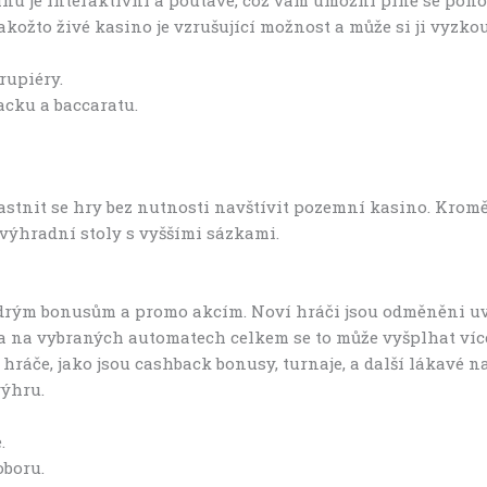
akožto živé kasino je vzrušující možnost a může si ji vyzko
rupiéry.
jacku a baccaratu.
astnit se hry bez nutnosti navštívit pozemní kasino. Krom
 výhradní stoly s vyššími sázkami.
tědrým bonusům a promo akcím. Noví hráči jsou odměněni u
 na vybraných automatech celkem se to může vyšplhat více
 hráče, jako jsou cashback bonusy, turnaje, a další lákavé
výhru.
.
oboru.