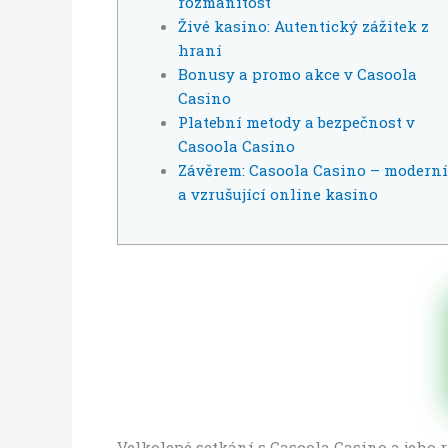
rozmanitost
Živé kasino: Autentický zážitek z
hraní
Bonusy a promo akce v Casoola
Casino
Platební metody a bezpečnost v
Casoola Casino
Závěrem: Casoola Casino – moderní
a vzrušující online kasino
Velkolepé setkání s Casoola Casino a jeh