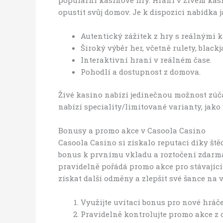
opustit svůj domov. Je k dispozici nabídka j
Autentický zážitek z hry s reálnými k
Široký výběr her, včetně rulety, black
Interaktivní hraní v reálném čase.
Pohodlí a dostupnost z domova.
Živé kasino nabízí jedinečnou možnost zúč
nabízí speciality/limitované varianty, jako
Bonusy a promo akce v Casoola Casino
Casoola Casino si získalo reputaci díky š
bonus k prvnímu vkladu a roztočení zdarma
pravidelně pořádá promo akce pro stávající
získat další odměny a zlepšit své šance na 
Využijte uvítací bonus pro nové hráče
Pravidelně kontrolujte promo akce z 