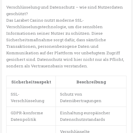
Verschlüsselung und Datenschutz – wie sind Nutzerdaten
geschützt?
Das Larabet Casino nutzt moderne SSL-
Verschlüsselungstechnologie, um die sensiblen
Informationen seiner Nutzer zu schützen. Diese
Sicherheitsmaßnahme sorgt dafür, dass sämtliche
Transaktionen, personenbezogene Daten und
Kommunikation auf der Plattform vor unbefugtem Zugriff
gesichert sind. Datenschutz wird hier nicht nur als Pflicht,
sondern als Vertrauensbasis verstanden.
Sicherheitsaspekt
Beschreibung
SSL-
Schutz von
Verschlüsselung
Datenübertragungen
GDPR-konforme
Einhaltung europäischer
Datenpolitik
Datenschutzstandards
Verschlüsselte