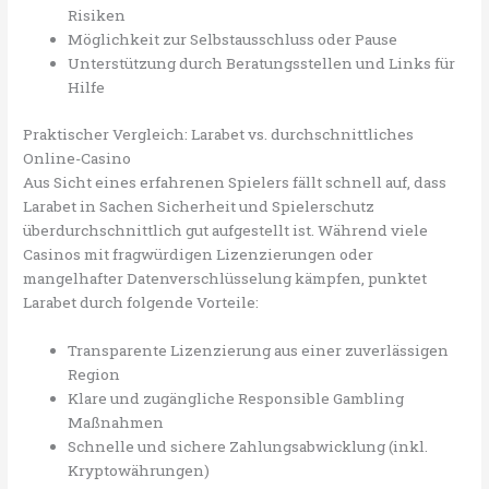
Risiken
Möglichkeit zur Selbstausschluss oder Pause
Unterstützung durch Beratungsstellen und Links für
Hilfe
Praktischer Vergleich: Larabet vs. durchschnittliches
Online-Casino
Aus Sicht eines erfahrenen Spielers fällt schnell auf, dass
Larabet in Sachen Sicherheit und Spielerschutz
überdurchschnittlich gut aufgestellt ist. Während viele
Casinos mit fragwürdigen Lizenzierungen oder
mangelhafter Datenverschlüsselung kämpfen, punktet
Larabet durch folgende Vorteile:
Transparente Lizenzierung aus einer zuverlässigen
Region
Klare und zugängliche Responsible Gambling
Maßnahmen
Schnelle und sichere Zahlungsabwicklung (inkl.
Kryptowährungen)