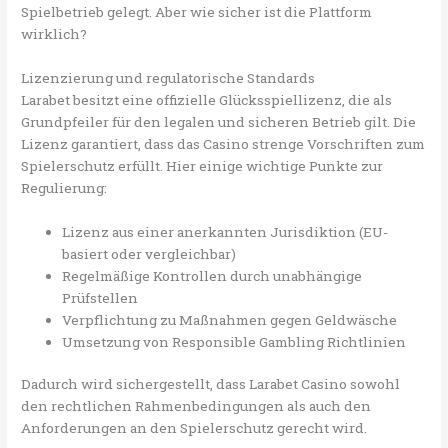
Spielbetrieb gelegt. Aber wie sicher ist die Plattform
wirklich?
Lizenzierung und regulatorische Standards
Larabet besitzt eine offizielle Glücksspiellizenz, die als
Grundpfeiler für den legalen und sicheren Betrieb gilt. Die
Lizenz garantiert, dass das Casino strenge Vorschriften zum
Spielerschutz erfüllt. Hier einige wichtige Punkte zur
Regulierung:
Lizenz aus einer anerkannten Jurisdiktion (EU-
basiert oder vergleichbar)
Regelmäßige Kontrollen durch unabhängige
Prüfstellen
Verpflichtung zu Maßnahmen gegen Geldwäsche
Umsetzung von Responsible Gambling Richtlinien
Dadurch wird sichergestellt, dass Larabet Casino sowohl
den rechtlichen Rahmenbedingungen als auch den
Anforderungen an den Spielerschutz gerecht wird.