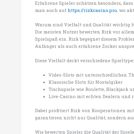
Erfahrene Spieler schätzen besonders, dass
man auch auf
https://rizkcasino.pro
, wo ak
Warum sind Vielfalt und Qualität wichtig f
Die meisten Nutzer bewerten Rizk vor allem 
Spielspaß ein. Rizk begegnet diesem Probl
Anfänger als auch erfahrene Zocker anspr
Diese Vielfalt deckt verschiedene Spieltype
Video-Slots mit unterschiedlichen T
Klassische Slots für Nostalgiker
Tischspiele wie Roulette, Blackjack 
Live-Casino mit echten Dealern und 
Dabei profitiert Rizk von Kooperationen m
garantieren nicht nur Qualität, sondern a
Wie bewerten Spieler die Qualität der Spiele