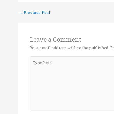
←
Previous Post
Leave a Comment
Your email address will not be published.
R
Type
here..