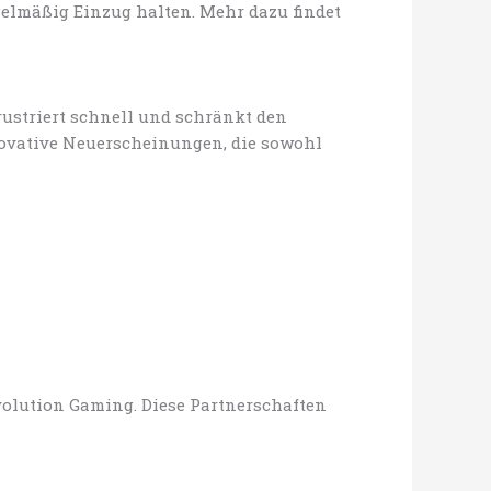
gelmäßig Einzug halten. Mehr dazu findet
frustriert schnell und schränkt den
novative Neuerscheinungen, die sowohl
volution Gaming. Diese Partnerschaften