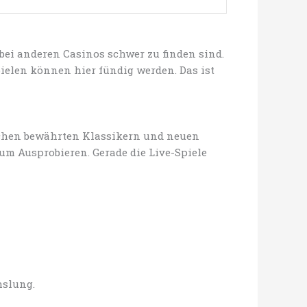
bei anderen Casinos schwer zu finden sind.
ielen können hier fündig werden. Das ist
wischen bewährten Klassikern und neuen
um Ausprobieren. Gerade die Live-Spiele
hslung.