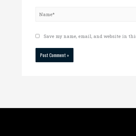
Name*
Save my name, email, and website in thi