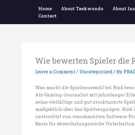
Skip
Home
About Taekwondo
About Ins
to
Contact
content
Wie bewerten Spieler die 
Leave a Comment
/
Uncategorized
/ By
PRA
Was macht die Spieleauswahl bei Rizk bes
Als Gaming-Journalist mit jahrelanger Erf
seine vielfältige und gut strukturierte Spi
maßgeblich über das Spielvergnügen. Rizk ü
unterstützt von renommierten Software-Prov
Basis für abwechslungsreiche Unterhaltun