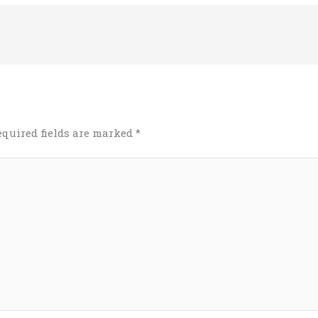
equired fields are marked
*