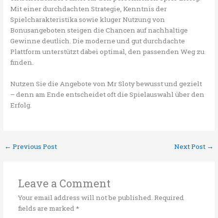
Mit einer durchdachten Strategie, Kenntnis der
Spielcharakteristika sowie kluger Nutzung von
Bonusangeboten steigen die Chancen auf nachhaltige
Gewinne deutlich. Die moderne und gut durchdachte
Plattform unterstützt dabei optimal, den passenden Weg zu
finden.
Nutzen Sie die Angebote von Mr Sloty bewusst und gezielt
– denn am Ende entscheidet oft die Spielauswahl über den
Erfolg.
←
Previous Post
Next Post
→
Leave a Comment
Your email address will not be published.
Required
fields are marked
*