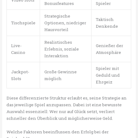
Bonusfeatures
Spieler
Strategische
Taktisch
Tischspiele
Optionen, niedriger
Denkende
Hausvorteil
Realistisches
Live-
Genießer der
Erlebnis, soziale
Casino
Atmosphäre
Interaktion
Spieler mit
Jackpot-
Große Gewinne
Geduld und
Slots
möglich
Ehrgeiz
Diese differenzierte Struktur erlaubt es, seine Strategie an
das jeweilige Spiel anzupassen. Dabei ist eine bewusste
Auswahl essenziell: Wer nur auf Glück setzt, verliert
schneller den Überblick und möglicherweise Geld.
Welche Faktoren beeinflussen den Erfolg bei der