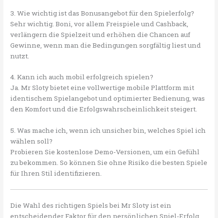
3. Wie wichtig ist das Bonusangebot für den Spielerfolg?
Sehr wichtig. Boni, vor allem Freispiele und Cashback,
verlängern die Spielzeit und erhöhen die Chancen auf
Gewinne, wenn man die Bedingungen sorgfältig liest und
nutzt.
4. Kann ich auch mobil erfolgreich spielen?
Ja. Mr Sloty bietet eine vollwertige mobile Plattform mit
identischem Spielangebot und optimierter Bedienung, was
den Komfort und die Erfolgswahrscheinlichkeit steigert.
5. Was mache ich, wenn ich unsicher bin, welches Spiel ich
wählen soll?
Probieren Sie kostenlose Demo-Versionen, um ein Gefühl
zu bekommen. So können Sie ohne Risiko die besten Spiele
für Ihren Stil identifizieren.
Die Wahl des richtigen Spiels bei Mr Sloty ist ein
entscheidender Faktor für den persönlichen Spiel-Erfolg.