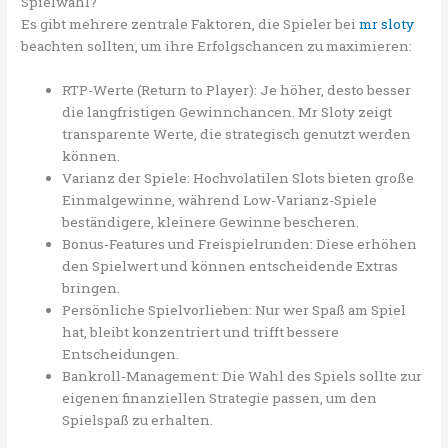
Spielwahl?
Es gibt mehrere zentrale Faktoren, die Spieler bei
mr sloty
beachten sollten, um ihre Erfolgschancen zu maximieren:
RTP-Werte (Return to Player): Je höher, desto besser
die langfristigen Gewinnchancen. Mr Sloty zeigt
transparente Werte, die strategisch genutzt werden
können.
Varianz der Spiele: Hochvolatilen Slots bieten große
Einmalgewinne, während Low-Varianz-Spiele
beständigere, kleinere Gewinne bescheren.
Bonus-Features und Freispielrunden: Diese erhöhen
den Spielwert und können entscheidende Extras
bringen.
Persönliche Spielvorlieben: Nur wer Spaß am Spiel
hat, bleibt konzentriert und trifft bessere
Entscheidungen.
Bankroll-Management: Die Wahl des Spiels sollte zur
eigenen finanziellen Strategie passen, um den
Spielspaß zu erhalten.