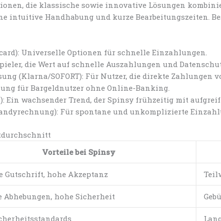
ionen, die klassische sowie innovative Lösungen kombinier
 eine intuitive Handhabung und kurze Bearbeitungszeiten. 
rcard): Universelle Optionen für schnelle Einzahlungen.
r Spieler, die Wert auf schnelle Auszahlungen und Datenschu
ung (Klarna/SOFORT): Für Nutzer, die direkte Zahlungen 
ösung für Bargeldnutzer ohne Online-Banking.
 Ein wachsender Trend, der Spinsy frühzeitig mit aufgreif
andyrechnung): Für spontane und unkomplizierte Einzahl
tdurchschnitt
Vorteile bei Spinsy
e Gutschrift, hohe Akzeptanz
Teil
e Abhebungen, hohe Sicherheit
Gebü
cherheitsstandards
Lan