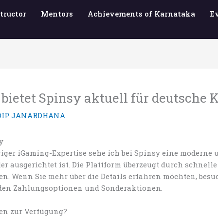
tructor
Mentors
Achievements of Karnataka
E
ietet Spinsy aktuell für deutsche
DIP JANARDHANA
y
iger iGaming-Expertise sehe ich bei Spinsy eine moderne u
ler ausgerichtet ist. Die Plattform überzeugt durch schnel
. Wenn Sie mehr über die Details erfahren möchten, besuc
u den Zahlungsoptionen und Sonderaktionen.
en zur Verfügung?