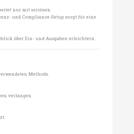
eitet nur mit seriösen
zenz- und Compliance-Setup sorgt für eine
blick über Ein- und Ausgaben erleichtern.
 verwendeten Methode.
ren verlangen.
zt.