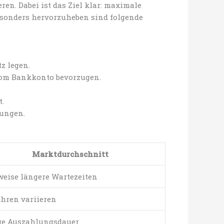
en. Dabei ist das Ziel klar: maximale
Besonders hervorzuheben sind folgende
tz legen.
vom Bankkonto bevorzugen.
t.
ungen.
Marktdurchschnitt
weise längere Wartezeiten
hren variieren
ge Auszahlungsdauer