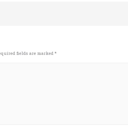
equired fields are marked
*