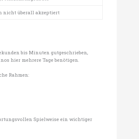
 nicht überall akzeptiert
Sekunden bis Minuten gutgeschrieben,
inos hier mehrere Tage benötigen.
sche Rahmen:
wortungsvollen Spielweise ein wichtiger