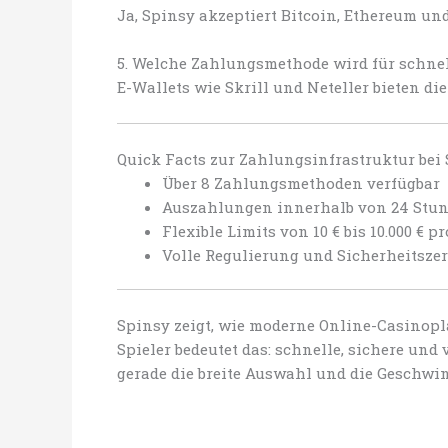
Ja, Spinsy akzeptiert Bitcoin, Ethereum u
5. Welche Zahlungsmethode wird für schn
E-Wallets wie Skrill und Neteller bieten d
Quick Facts zur Zahlungsinfrastruktur bei
Über 8 Zahlungsmethoden verfügbar
Auszahlungen innerhalb von 24 Stun
Flexible Limits von 10 € bis 10.000 € 
Volle Regulierung und Sicherheitszer
Spinsy zeigt, wie moderne Online-Casinop
Spieler bedeutet das: schnelle, sichere un
gerade die breite Auswahl und die Geschwi