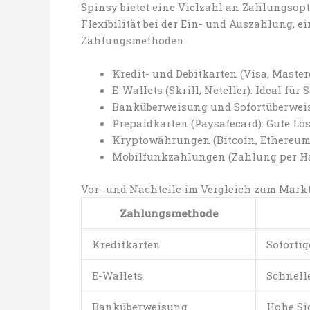
Spinsy bietet eine Vielzahl an Zahlungsopt
Flexibilität bei der Ein- und Auszahlung,
Zahlungsmethoden:
Kredit- und Debitkarten (Visa, Maste
E-Wallets (Skrill, Neteller): Ideal fü
Banküberweisung und Sofortüberweis
Prepaidkarten (Paysafecard): Gute L
Kryptowährungen (Bitcoin, Ethereum):
Mobilfunkzahlungen (Zahlung per H
Vor- und Nachteile im Vergleich zum Mark
Zahlungsmethode
Kreditkarten
Sofortig
E-Wallets
Schnell
Banküberweisung
Hohe Si