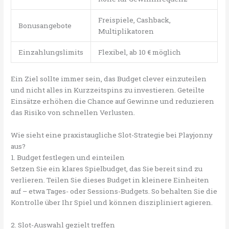
Freispiele, Cashback,
Bonusangebote
Multiplikatoren
Einzahlungslimits
Flexibel, ab 10 € möglich
Ein Ziel sollte immer sein, das Budget clever einzuteilen
und nicht alles in Kurzzeitspins zu investieren. Geteilte
Einsätze erhöhen die Chance auf Gewinne und reduzieren
das Risiko von schnellen Verlusten.
Wie sieht eine praxistaugliche Slot-Strategie bei Playjonny
aus?
1. Budget festlegen und einteilen
Setzen Sie ein klares Spielbudget, das Sie bereit sind zu
verlieren. Teilen Sie dieses Budget in kleinere Einheiten
auf – etwa Tages- oder Sessions-Budgets. So behalten Sie die
Kontrolle über Ihr Spiel und können diszipliniert agieren.
2. Slot-Auswahl gezielt treffen