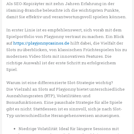
Als SEO-Kopiräyter mit zehn Jahren Erfahrung in der
iGaming-Branche beleuchte ich die wichtigsten Punkte,
damit Sie effektiv und verantwortungsvoll spielen können.
In erster Linie ist es empfehlenswert, sich vorab mit dem
Spielportfolio von Playjonny vertraut zu machen. Ein Blick
auf
https://playjonnycasinos.de
hilft dabei, die Vielfalt der
Slots zu überblicken, von klassischen Früchtespielen bis zu
modernen Video Slots mit innovativen Features. Die
richtige Auswahl ist der erste Schritt zu erfolgreichem
Spiel.
Warum ist eine differenzierte Slot-Strategie wichtig?
Die Vielzahl an Slots auf Playjonny bietet unterschiedliche
Auszahlungsraten (RTP), Volatilitäten und
Bonusfunktionen. Eine pauschale Strategie für alle Spiele
gibt es nicht. Stattdessen ist es sinnvoll, sich je nach Slot-
Typ unterschiedliche Herangehensweisen anzueignen.
Niedrige Volatilität: Ideal für längere Sessions mit