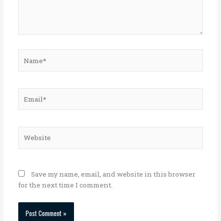
Name*
Email*
Website
Save my name, email, and website in this browser
for the next time I comment.