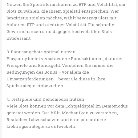
Nutzen Sie Spielinformationen zu RTP und Volatilität, um
Slots zu wählen, die Ihrem Spielstil entsprechen. Wer
langfristig spielen möchte, wählt bevorzugt Slots mit
höherem RTP und niedriger Volatilität. Für schnelle
Gewinnchancen sind dagegen hochvolatilen Slots
interessant.
3. Bonusangebote optimal nutzen
Playjonny bietet verschiedene Bonusaktionen, darunter
Freispiele und Bonusgeld. Verstehen Sie immer die
Bedingungen des Bonus – vor allem die
Umsatzanforderungen – bevor Sie diese in Ihre
Spielstrategie einbeziehen.
4. Testspiele und Demomodus nutzen
Viele Slots können vor dem Echtgeldspiel im Demomodus
getestet werden. Das hilft, Mechaniken zu verstehen,
Risikolevel abzuschätzen und eine persönliche
Lieblingsstrategie zu entwickeln.