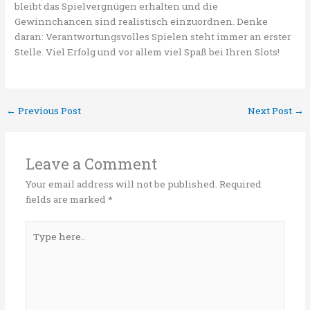
bleibt das Spielvergnügen erhalten und die
Gewinnchancen sind realistisch einzuordnen. Denke
daran: Verantwortungsvolles Spielen steht immer an erster
Stelle. Viel Erfolg und vor allem viel Spaß bei Ihren Slots!
←
Previous Post
Next Post
→
Leave a Comment
Your email address will not be published.
Required
fields are marked
*
Type
here..