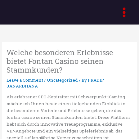
Skip
to
content
Welche besonderen Erlebnisse
bietet Fontan Casino seinen
Stammkunden?
Leave a Comment
/
Uncategorized
/ By
PRADIP
JANARDHANA
Als erfahrener SEO-Kopiraiter mit Schwerpunkt iGaming
möchte ich Ihnen heute einen tiefgehenden Einblick in
die besonderen Vorteile und Erlebnisse geben, die das
fontan casino seinen Stammkunden bietet. Diese Plattform
hebt sich durch innovative Treueprogramme, exklusive
VIP-Angebote und ein vielseitiges Spielerlebnis ab, das
speziell auf langjährige Nutzer zugeschnitten ist.