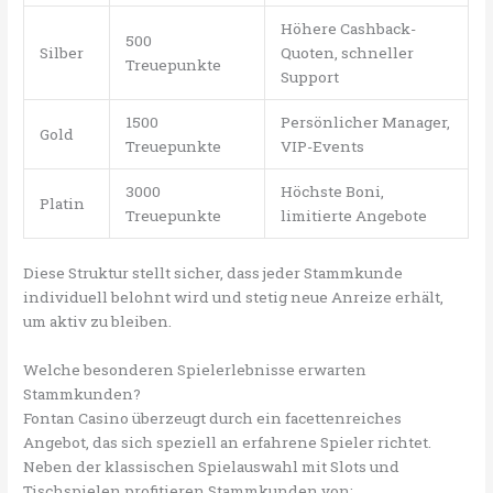
Höhere Cashback-
500
Silber
Quoten, schneller
Treuepunkte
Support
1500
Persönlicher Manager,
Gold
Treuepunkte
VIP-Events
3000
Höchste Boni,
Platin
Treuepunkte
limitierte Angebote
Diese Struktur stellt sicher, dass jeder Stammkunde
individuell belohnt wird und stetig neue Anreize erhält,
um aktiv zu bleiben.
Welche besonderen Spielerlebnisse erwarten
Stammkunden?
Fontan Casino überzeugt durch ein facettenreiches
Angebot, das sich speziell an erfahrene Spieler richtet.
Neben der klassischen Spielauswahl mit Slots und
Tischspielen profitieren Stammkunden von: