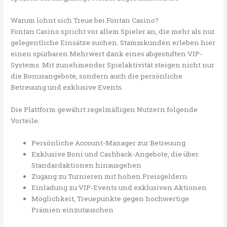
Warum lohnt sich Treue bei Fontan Casino?
Fontan Casino spricht vor allem Spieler an, die mehr als nur
gelegentliche Einsätze suchen. Stammkunden erleben hier
einen spürbaren Mehrwert dank eines abgestuften VIP-
Systems. Mit zunehmender Spielaktivität steigen nicht nur
die Bonusangebote, sondern auch die persönliche
Betreuung und exklusive Events.
Die Plattform gewährt regelmäßigen Nutzern folgende
Vorteile:
Persönliche Account-Manager zur Betreuung
Exklusive Boni und Cashback-Angebote, die über
Standardaktionen hinausgehen
Zugang zu Turnieren mit hohen Preisgeldern
Einladung zu VIP-Events und exklusiven Aktionen
Möglichkeit, Treuepunkte gegen hochwertige
Prämien einzutauschen