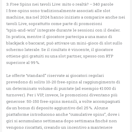
3. Free Spins nei tavoli Live: mito o realtà? – 340 parole
I free‑spins sono tradizionalmente associati alle slot
machine, ma nel 2024 hanno iniziato a comparire anche nei
tavoli Live, soprattutto come parte di promozioni
“spin‑and‑win” integrate durante le sessioni con il dealer.
In pratica, mentre il giocatore partecipa a una mano di
blackjack o baccarat, può attivare un mini‑gioco di slot sullo
schermo laterale. Se il risultato è vincente, il giocatore
ottiene giri gratuiti su una slot partner, spesso con RTP
superiore al 99 %.
Le offerte “standard” riservate ai giocatori regolari
prevedono di solito 10‑20 free‑spins al raggiungimento di
un determinato volume di puntate (ad esempio €1 000 di
turnover). Per i VIP, invece, le promozioni diventano più
generose: 50‑150 free‑spins mensili, a volte accompagnati
da un bonus di deposito aggiuntivo del 25 %. Alcune
piattaforme introducono anche “cumulative spins”, dove i
giri si accumulano settimana dopo settimana finché non
vengono riscattati, creando un incentivo a mantenere