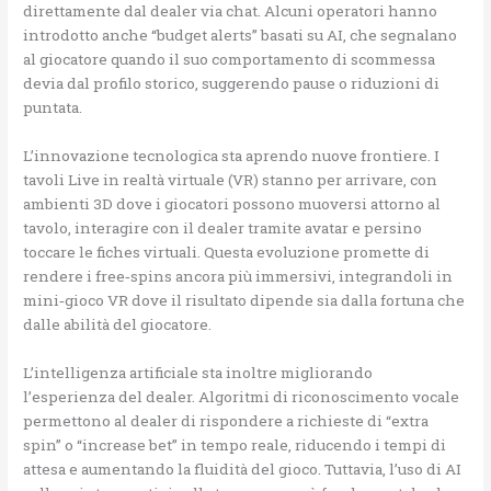
direttamente dal dealer via chat. Alcuni operatori hanno
introdotto anche “budget alerts” basati su AI, che segnalano
al giocatore quando il suo comportamento di scommessa
devia dal profilo storico, suggerendo pause o riduzioni di
puntata.
L’innovazione tecnologica sta aprendo nuove frontiere. I
tavoli Live in realtà virtuale (VR) stanno per arrivare, con
ambienti 3D dove i giocatori possono muoversi attorno al
tavolo, interagire con il dealer tramite avatar e persino
toccare le fiches virtuali. Questa evoluzione promette di
rendere i free‑spins ancora più immersivi, integrandoli in
mini‑gioco VR dove il risultato dipende sia dalla fortuna che
dalle abilità del giocatore.
L’intelligenza artificiale sta inoltre migliorando
l’esperienza del dealer. Algoritmi di riconoscimento vocale
permettono al dealer di rispondere a richieste di “extra
spin” o “increase bet” in tempo reale, riducendo i tempi di
attesa e aumentando la fluidità del gioco. Tuttavia, l’uso di AI