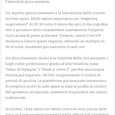
l’attività di gioco costante.
Un aspetto spesso trascurato è la limitazione delle vincite
sui free‑spins. Molti casinò impongono un “wagering
requirement” di 20‑30 volte il valore dei giri, il che significa
che il giocatore deve scommettere nuovamente l’importo
vinto prima di poter prelevare. Tuttavia, i tavoli Live VIP
tendono a ridurre questi requisiti, offrendo un multiplo di
10‑15 volte, rendendo più realistico il cash‑out.
Un altro elemento chiave è la volatilità delle slot associate. I
high‑roller preferiscono giochi ad alta volatilità, come
“Gates of Olympus” o “Dead or Alive 2”, perché una singola
vincita può superare i €5 000, compensando il rischio di
periodi di perdita. Le piattaforme più avanzate consentono
di scegliere la slot di side‑game in base al profilo di rischio
del giocatore, un’opzione raramente disponibile nei casinò
tradizionali.
In sintesi, i free‑spins nei tavoli Live non sono più un mito:
sono una componente strategica delle offerte VIP, progettata