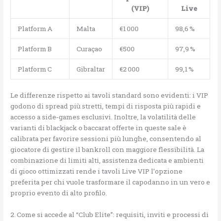
(VIP)
Live
Platform A
Malta
€1 000
98,6 %
Platform B
Curaçao
€500
97,9 %
Platform C
Gibraltar
€2 000
99,1 %
Le differenze rispetto ai tavoli standard sono evidenti: i VIP
godono di spread più stretti, tempi di risposta più rapidi e
accesso a side‑games esclusivi. Inoltre, la volatilità delle
varianti di blackjack o baccarat offerte in queste sale è
calibrata per favorire sessioni più lunghe, consentendo al
giocatore di gestire il bankroll con maggiore flessibilità. La
combinazione di limiti alti, assistenza dedicata e ambienti
di gioco ottimizzati rende i tavoli Live VIP l’opzione
preferita per chi vuole trasformare il capodanno in un vero e
proprio evento di alto profilo.
2. Come si accede al “Club Elite”: requisiti, inviti e processi di