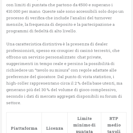
con limiti di puntata che partono da €500 e superano i
€10.000 per mano. Queste sale sono accessibili solo dopo un
processo di verifica che include l’analisi del turnover
mensile, la frequenza di deposito e la partecipazione a
programmi di fedeltà di alto livello.
Una caratteristica distintiva è la presenza di dealer
professionisti, spesso ex‑croupier di casinò terrestri, che
offrono un servizio personalizzato: chat private,
suggerimenti in tempo reale e persino la possibilità di
richiedere un “tavolo su misura” con regole adattate alle
preferenze del giocatore. Dal punto di vista statistico, i
high‑roller rappresentano circa il 2 % della base utenti, ma
generano più del 30 % del volume di gioco complessivo,
secondo i dati di mercato aggregati disponibili su forum di
settore.
Limite
RTP
minimo di
medio
Piattaforma
Licenza
puntata
tavoli