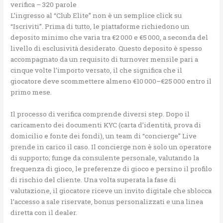
verifica – 320 parole
L’ingresso al “Club Elite” non è un semplice click su
“Iscriviti”. Prima di tutto, le piattaforme richiedono un
deposito minimo che varia tra €2 000 e €5 000, a seconda del
livello di esclusività desiderato. Questo deposito è spesso
accompagnato da un requisito di turnover mensile pari a
cinque volte l’importo versato, il che significa che il
giocatore deve scommettere almeno €10 000–€25 000 entro il
primo mese.
Il processo di verifica comprende diversi step. Dopo il
caricamento dei documenti KYC (carta d’identità, prova di
domicilio e fonte dei fondi), un team di “concierge” Live
prende in carico il caso. Il concierge non è solo un operatore
di supporto; funge da consulente personale, valutando la
frequenza di gioco, le preferenze di gioco e persino il profilo
di rischio del cliente. Una volta superata la fase di
valutazione, il giocatore riceve un invito digitale che sblocca
l’accesso a sale riservate, bonus personalizzati e una linea
diretta con il dealer.