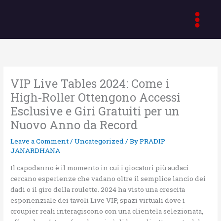
Skip
to
content
VIP Live Tables 2024: Come i
High‑Roller Ottengono Accessi
Esclusive e Giri Gratuiti per un
Nuovo Anno da Record
Leave a Comment
/
Uncategorized
/ By
PRADIP
JANARDHANA
Il capodanno è il momento in cui i giocatori più audaci
cercano esperienze che vadano oltre il semplice lancio dei
dadi o il giro della roulette. 2024 ha visto una crescita
esponenziale dei tavoli Live VIP, spazi virtuali dove i
croupier reali interagiscono con una clientela selezionata,