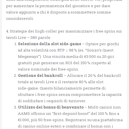
per aumentare la permanenza del giocatore e per dare
valore aggiunto a chi è disposto a scommettere somme
considerevoli.
4. Strategie dei high‑roller per massimizzare i free spins sui
tavoli Live – 380 parole
Selezione della slot side‑game
– Optare per giochi
ad alta volatilità con RTP ≥ 98 % (es. “Gonzo’s Quest
Megaways”). Una vincita media di €3 000 su 20 giri
gratuiti può generare un ROI del 150 % rispetto al
valore nominale dei free‑spins.
Gestione del bankroll
– Allocare il 20 % del bankroll
totale ai tavoli Live e il restante 80 % alle slot
side‑game. Questo bilanciamento permette di
sfruttare i free‑spins senza compromettere la capacità
di soddisfare i requisiti di turnover.
Utilizzo dei bonus di benvenuto
– Molti casinò non
AAMS offrono un “first‑deposit boost” del 100 % fino a
€1 000, più 50 free‑spins. Registrarsi su una piattaforma
di casino online esteri e combinare il bonus con i