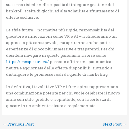
successo risiede nella capacità di integrare gestione del
bankroll, scelta di giochi ad alta volatilità e sfruttamento di
offerte esclusive.
Le sfide future – normative più rigide, responsabilità del
giocatore e innovazioni come VR e AI – richiederanno un
approccio più consapevole, ma apriranno anche porte a
esperienze di gioco più immersive e trasparenti. Per chi
desidera navigare in questo panorama, risorse come
https://escape-net.eu/
possono offrire una panoramica
neutra e aggiornata delle offerte disponibili, aiutando a
distinguere le promesse reali da quelle di marketing.
In definitiva, i tavoli Live VIP e i free‑spins rappresentano
una combinazione potente per chi vuole celebrare il nuovo
anno con stile, profitto e, soprattutto, con la certezza di
giocare in un ambiente sicuro e regolamentato.
←
Previous Post
Next Post
→