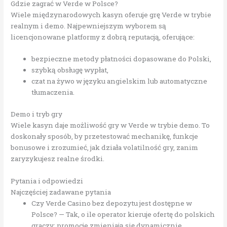
Gdzie zagrać w Verde w Polsce?
Wiele międzynarodowych kasyn oferuje grę Verde w trybie
realnym i demo. Najpewniejszym wyborem są
licencjonowane platformy z dobrą reputacją, oferujące:
bezpieczne metody płatności dopasowane do Polski,
szybką obsługę wypłat,
czat na żywo w języku angielskim lub automatyczne
tłumaczenia.
Demo i tryb gry
Wiele kasyn daje możliwość gry w Verde w trybie demo. To
doskonały sposób, by przetestować mechanikę, funkcje
bonusowe i zrozumieć, jak działa volatilność gry, zanim
zaryzykujesz realne środki.
Pytania i odpowiedzi
Najczęściej zadawane pytania
Czy Verde Casino bez depozytu jest dostępne w
Polsce? — Tak, o ile operator kieruje ofertę do polskich
graczy; promocje zmieniają się dynamicznie.