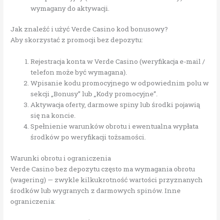
wymagany do aktywacji.
Jak znaleźć i użyć Verde Casino kod bonusowy?
Aby skorzystać z promocji bez depozytu:
Rejestracja konta w Verde Casino (weryfikacja e-mail /
telefon może być wymagana).
Wpisanie kodu promocyjnego w odpowiednim polu w
sekcji „Bonusy” lub „Kody promocyjne”.
Aktywacja oferty, darmowe spiny lub środki pojawią
się na koncie.
Spełnienie warunków obrotu i ewentualna wypłata
środków po weryfikacji tożsamości.
Warunki obrotu i ograniczenia
Verde Casino bez depozytu często ma wymagania obrotu
(wagering) — zwykle kilkukrotność wartości przyznanych
środków lub wygranych z darmowych spinów. Inne
ograniczenia: