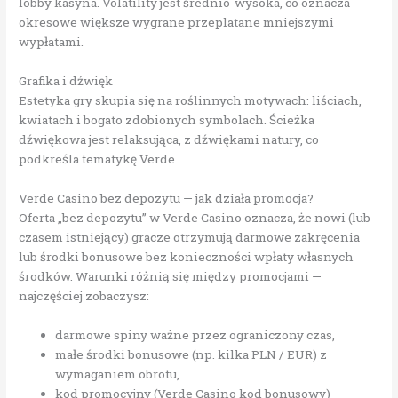
lobby kasyna. Volatility jest średnio-wysoka, co oznacza
okresowe większe wygrane przeplatane mniejszymi
wypłatami.
Grafika i dźwięk
Estetyka gry skupia się na roślinnych motywach: liściach,
kwiatach i bogato zdobionych symbolach. Ścieżka
dźwiękowa jest relaksująca, z dźwiękami natury, co
podkreśla tematykę Verde.
Verde Casino bez depozytu — jak działa promocja?
Oferta „bez depozytu” w Verde Casino oznacza, że nowi (lub
czasem istniejący) gracze otrzymują darmowe zakręcenia
lub środki bonusowe bez konieczności wpłaty własnych
środków. Warunki różnią się między promocjami —
najczęściej zobaczysz:
darmowe spiny ważne przez ograniczony czas,
małe środki bonusowe (np. kilka PLN / EUR) z
wymaganiem obrotu,
kod promocyjny (Verde Casino kod bonusowy)