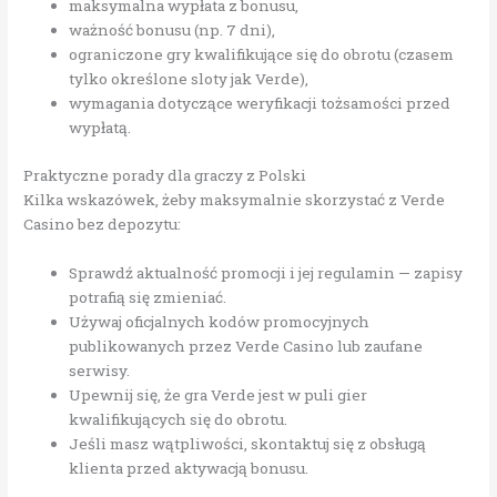
maksymalna wypłata z bonusu,
ważność bonusu (np. 7 dni),
ograniczone gry kwalifikujące się do obrotu (czasem
tylko określone sloty jak Verde),
wymagania dotyczące weryfikacji tożsamości przed
wypłatą.
Praktyczne porady dla graczy z Polski
Kilka wskazówek, żeby maksymalnie skorzystać z Verde
Casino bez depozytu:
Sprawdź aktualność promocji i jej regulamin — zapisy
potrafią się zmieniać.
Używaj oficjalnych kodów promocyjnych
publikowanych przez Verde Casino lub zaufane
serwisy.
Upewnij się, że gra Verde jest w puli gier
kwalifikujących się do obrotu.
Jeśli masz wątpliwości, skontaktuj się z obsługą
klienta przed aktywacją bonusu.