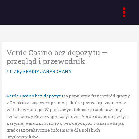
Skip
to
content
Verde Casino bez depozytu —
przegląd i przewodnik
/
11
/ By
PRADIP JANARDHANA
Verde Casino bez depozytu
to popularna fraza wśród graczy
z Polski szukających promocji, które pozwalają zagrać bez
wkładu własnego. W poniższym tekście przedstawiamy
szczegółowy Review gry kasynowej Verde dostępnej w tym
kasynie, warunki bonusów bez depozytu, wskazówki jak
grać oraz praktyczne informacje dla polskich
użytkowników.