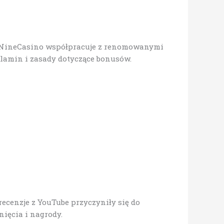
SL. NineCasino współpracuje z renomowanymi
lamin i zasady dotyczące bonusów.
cenzje z YouTube przyczyniły się do
nięcia i nagrody.