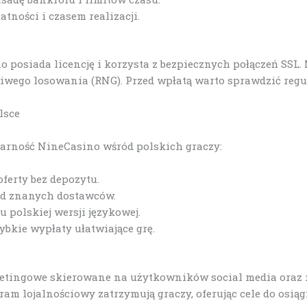
tności i czasem realizacji.
yno posiada licencję i korzysta z bezpiecznych połączeń S
iwego losowania (RNG). Przed wpłatą warto sprawdzić regu
lsce
arność NineCasino wśród polskich graczy:
ferty bez depozytu.
 od znanych dostawców.
u polskiej wersji językowej.
ybkie wypłaty ułatwiające grę.
etingowe skierowane na użytkowników social media oraz re
am lojalnościowy zatrzymują graczy‚ oferując cele do osiąg