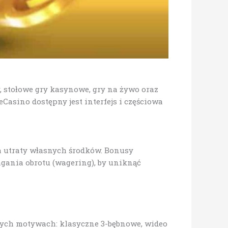
y‚ stołowe gry kasynowe‚ gry na żywo oraz
Casino dostępny jest interfejs i częściowa
ka utraty własnych środków. Bonusy
gania obrotu (wagering)‚ by uniknąć
óżnych motywach: klasyczne 3-bębnowe‚ wideo