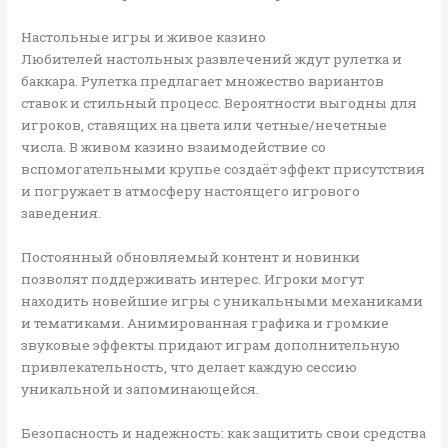
Настольные игры и живое казино
Любителей настольных развлечений ждут рулетка и
баккара. Рулетка предлагает множество вариантов
ставок и стильный процесс. Вероятности выгодны для
игроков, ставящих на цвета или четные/нечетные
числа. В живом казино взаимодействие со
вспомогательными крупье создаёт эффект присутствия
и погружает в атмосферу настоящего игрового
заведения.
Постоянный обновляемый контент и новинки
позволят поддерживать интерес. Игроки могут
находить новейшие игры с уникальными механиками
и тематиками. Анимированная графика и громкие
звуковые эффекты придают играм дополнительную
привлекательность, что делает каждую сессию
уникальной и запоминающейся.
Безопасность и надежность: как защитить свои средства