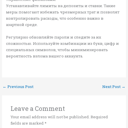
Устанавливайте лимиты на депозиты и ставки. Такие
меры помогают избежать чрезмерных трат и позволят
контролировать расходы, что особенно важно в
азартной среде.
Регулярно обновляйте пароли и следите за их
сложностью. Используйте комбинации из букв, цифр и
специальных символов, чтобы минимизировать
вероятность взлома вашего аккаунта.
←
Previous Post
Next Post
→
Leave a Comment
Your email address will not be published.
Required
fields are marked
*