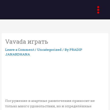
Skip
to
content
Vavada играть
Leave a Comment
/
Uncategorized
/ By
PRADIP
JANARDHANA
Погружение в азартные развлечения приносит не
только много удовольствия, но и определённые