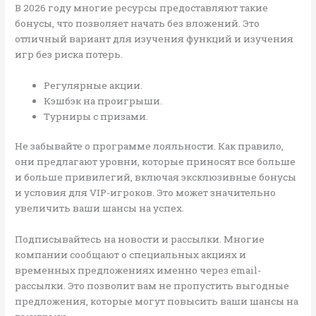
В 2026 году многие ресурсы предоставляют такие
бонусы, что позволяет начать без вложений. Это
отличный вариант для изучения функций и изучения
игр без риска потерь.
Регулярные акции.
Кэшбэк на проигрыши.
Турниры с призами.
Не забывайте о программе лояльности. Как правило,
они предлагают уровни, которые приносят все больше
и больше привилегий, включая эксклюзивные бонусы
и условия для VIP-игроков. Это может значительно
увеличить ваши шансы на успех.
Подписывайтесь на новости и рассылки. Многие
компании сообщают о специальных акциях и
временных предложениях именно через email-
рассылки. Это позволит вам не пропустить выгодные
предложения, которые могут повысить ваши шансы на