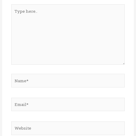
Type
here..
Name*
Email*
Website