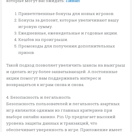
которые могут вас ожидать:
Пинап
Приветственные бонусы для новых игроков.
Бонусы за депозит, которые увеличивают вашу
игровую сумму.
Ежедневные, еженедельные и годовые акции.
Кешбэк на проигрыши.
Промокоды для получения дополнительных
призов.
Такой подход позволяет увеличить шансы на выигрыш
и сделать игру более захватывающей. А постоянные
акции помогут вам поддерживать интерес и
возвращаться к играм снова и снова.
4. Безопасность и легальность
Безопасность пользователей и легальность азартных
игр являются одними из главных критериев при
выборе онлайн-казино. Pin Up предлагает высокий
уровень защиты данных и транзакций, что
обеспечивает уверенность в игре. Приложение имеет