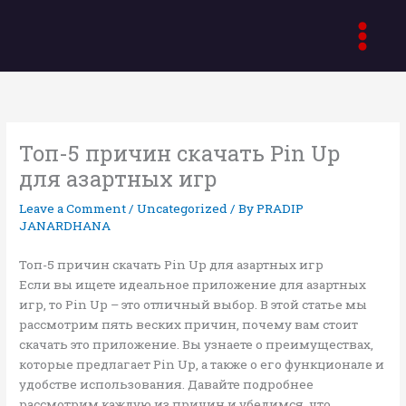
Skip
to
content
Топ-5 причин скачать Pin Up
для азартных игр
Leave a Comment
/
Uncategorized
/ By
PRADIP
JANARDHANA
Топ-5 причин скачать Pin Up для азартных игр
Если вы ищете идеальное приложение для азартных
игр, то Pin Up – это отличный выбор. В этой статье мы
рассмотрим пять веских причин, почему вам стоит
скачать это приложение. Вы узнаете о преимуществах,
которые предлагает Pin Up, а также о его функционале и
удобстве использования. Давайте подробнее
рассмотрим каждую из причин и убедимся, что