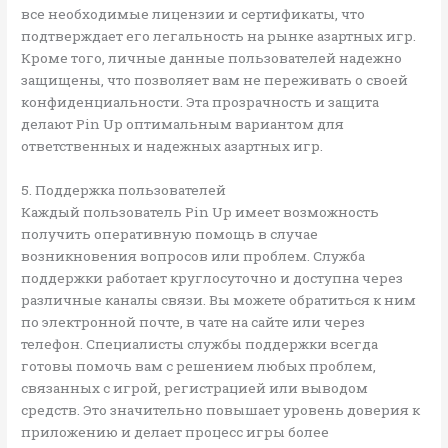
все необходимые лицензии и сертификаты, что
подтверждает его легальность на рынке азартных игр.
Кроме того, личные данные пользователей надежно
защищены, что позволяет вам не переживать о своей
конфиденциальности. Эта прозрачность и защита
делают Pin Up оптимальным вариантом для
ответственных и надежных азартных игр.
5. Поддержка пользователей
Каждый пользователь Pin Up имеет возможность
получить оперативную помощь в случае
возникновения вопросов или проблем. Служба
поддержки работает круглосуточно и доступна через
различные каналы связи. Вы можете обратиться к ним
по электронной почте, в чате на сайте или через
телефон. Специалисты службы поддержки всегда
готовы помочь вам с решением любых проблем,
связанных с игрой, регистрацией или выводом
средств. Это значительно повышает уровень доверия к
приложению и делает процесс игры более