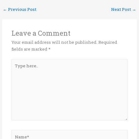
←
Previous Post
Next Post
→
Leave a Comment
Your email address will not be published.
Required
fields are marked
*
Type
here..
Name*