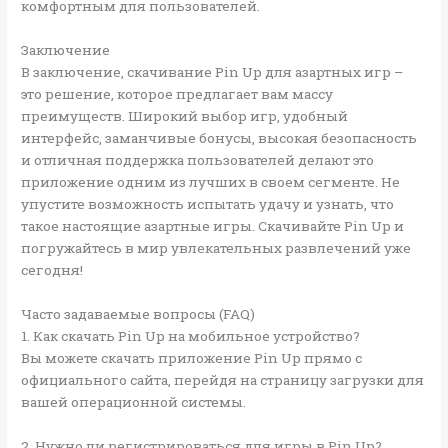
комфортным для пользователей.
Заключение
В заключение, скачивание Pin Up для азартных игр –
это решение, которое предлагает вам массу
преимуществ. Широкий выбор игр, удобный
интерфейс, заманчивые бонусы, высокая безопасность
и отличная поддержка пользователей делают это
приложение одним из лучших в своем сегменте. Не
упустите возможность испытать удачу и узнать, что
такое настоящие азартные игры. Скачивайте Pin Up и
погружайтесь в мир увлекательных развлечений уже
сегодня!
Часто задаваемые вопросы (FAQ)
1. Как скачать Pin Up на мобильное устройство?
Вы можете скачать приложение Pin Up прямо с
официального сайта, перейдя на страницу загрузки для
вашей операционной системы.
2. Нужно ли регистрироваться для игры в Pin Up?