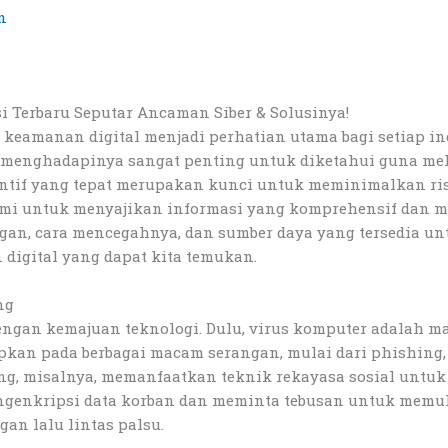
n
 Terbaru Seputar Ancaman Siber & Solusinya!
, keamanan digital menjadi perhatian utama bagi setiap in
menghadapinya sangat penting untuk diketahui guna melin
ntif yang tepat merupakan kunci untuk meminimalkan ris
i untuk menyajikan informasi yang komprehensif dan mu
ngan, cara mencegahnya, dan sumber daya yang tersedia u
digital yang dapat kita temukan.
ng
engan kemajuan teknologi. Dulu, virus komputer adalah 
pkan pada berbagai macam serangan, mulai dari phishing
ishing, misalnya, memanfaatkan teknik rekayasa sosial u
engenkripsi data korban dan meminta tebusan untuk mem
an lalu lintas palsu.