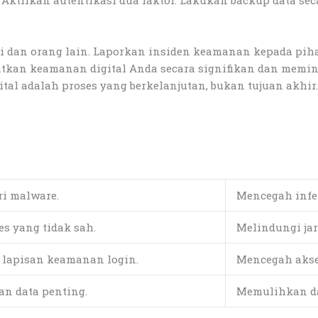
Aktifkan autentikasi dua faktor. Lakukan backup data seca
iri dan orang lain. Laporkan insiden keamanan kepada p
tkan keamanan digital Anda secara signifikan dan memin
al adalah proses yang berkelanjutan, bukan tujuan akhir.
ri malware.
Mencegah infe
s yang tidak sah.
Melindungi jar
apisan keamanan login.
Mencegah akses
n data penting.
Memulihkan dat