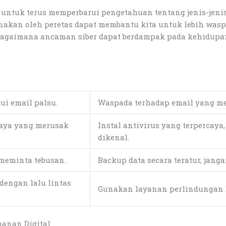
untuk terus memperbarui pengetahuan tentang jenis-jeni
nakan oleh peretas dapat membantu kita untuk lebih was
bagaimana ancaman siber dapat berdampak pada kehidupan 
i email palsu.
Waspada terhadap email yang men
aya yang merusak
Instal antivirus yang terpercay
dikenal.
meminta tebusan.
Backup data secara teratur, jang
engan lalu lintas
Gunakan layanan perlindungan DD
anan Digital