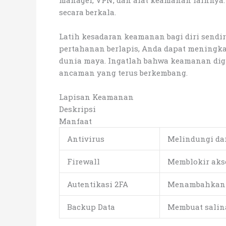
manager, VPN, dan alat keamanan lainnya. 
secara berkala.
Latih kesadaran keamanan bagi diri send
pertahanan berlapis, Anda dapat meningka
dunia maya. Ingatlah bahwa keamanan digit
ancaman yang terus berkembang.
Lapisan Keamanan
Deskripsi
Manfaat
Antivirus
Melindungi da
Firewall
Memblokir akse
Autentikasi 2FA
Menambahkan l
Backup Data
Membuat salina