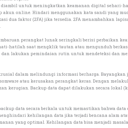
 diambil untuk meningkatkan keamanan digital sehari-h
p akun online. Hindari menggunakan kata sandi yang mudah
kasi dua faktor (2FA) jika tersedia. 2FA menambahkan l
.
 Pembaruan perangkat lunak seringkali berisi perbaikan 
hati-hatilah saat mengklik tautan atau mengunduh berkas
ya dan lakukan pemindaian rutin untuk mendeteksi dan m
usial dalam melindungi informasi berharga. Bayangkan j
nsomware atau kerusakan perangkat keras. Dengan melakuk
 kerugian. Backup data dapat dilakukan secara lokal (ke 
ackup data secara berkala untuk memastikan bahwa data 
menghindari kehilangan data jika terjadi bencana alam at
manan yang optimal. Kehilangan data bisa menjadi masalah