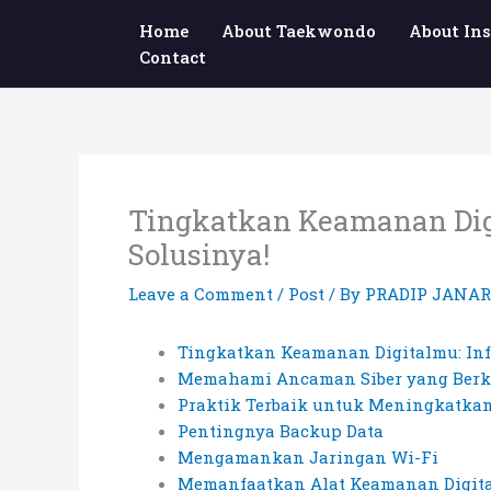
Skip
Home
About Taekwondo
About Ins
to
Contact
content
Tingkatkan Keamanan Digi
Solusinya!
Leave a Comment
/
Post
/ By
PRADIP JANA
Tingkatkan Keamanan Digitalmu: Inf
Memahami Ancaman Siber yang Ber
Praktik Terbaik untuk Meningkatka
Pentingnya Backup Data
Mengamankan Jaringan Wi-Fi
Memanfaatkan Alat Keamanan Digit