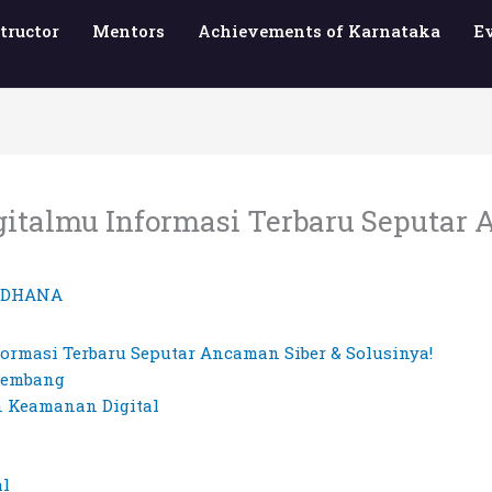
tructor
Mentors
Achievements of Karnataka
E
talmu Informasi Terbaru Seputar 
RDHANA
ormasi Terbaru Seputar Ancaman Siber & Solusinya!
kembang
n Keamanan Digital
al