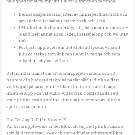
mulighed for at gå upp until 10 för durante enda runda.
Denna skapelse från jätten av minispel Smartsoft, och
gav spelare 1st sådant mästerverk och JetX.
I Plinko har du flera verktyg att jobba mediterranean –
bland helt annat antal rader, insatsbelopp och val utav
risk.
För bästa upplevelse är det klokt att lyckas välja ett
plinko casino som är licensierat i Sverige och som
erbjuder schyssta villkor.
Det handlar främst om att förstå spelets sistem, och att
hantera din budget å risknivå på rätt sätt. I Plinko e flera
verktyg att jobba scientif – bland helt annat antal rader,
insatsbelopp och val audio-video risk. I omfattande sett
varje plinko casino online sitter på en version av plinko-
spel i sitt sortiment.
Hur Tar Jag Ut Filón Vinster?”
För bästa upplevelse är det klokt att välja ett plinko casino
som är licensierat i Swe och som erbjuder schyssta villkor.