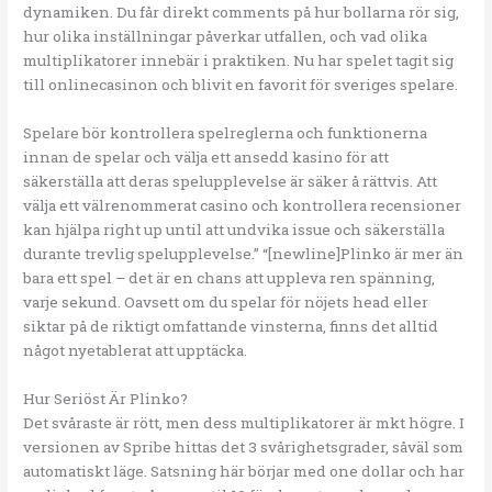
dynamiken. Du får direkt comments på hur bollarna rör sig,
hur olika inställningar påverkar utfallen, och vad olika
multiplikatorer innebär i praktiken. Nu har spelet tagit sig
till onlinecasinon och blivit en favorit för sveriges spelare.
Spelare bör kontrollera spelreglerna och funktionerna
innan de spelar och välja ett ansedd kasino för att
säkerställa att deras spelupplevelse är säker å rättvis. Att
välja ett välrenommerat casino och kontrollera recensioner
kan hjälpa right up until att undvika issue och säkerställa
durante trevlig spelupplevelse.” “[newline]Plinko är mer än
bara ett spel – det är en chans att uppleva ren spänning,
varje sekund. Oavsett om du spelar för nöjets head eller
siktar på de riktigt omfattande vinsterna, finns det alltid
något nyetablerat att upptäcka.
Hur Seriöst Är Plinko?
Det svåraste är rött, men dess multiplikatorer är mkt högre. I
versionen av Spribe hittas det 3 svårighetsgrader, såväl som
automatiskt läge. Satsning här börjar med one dollar och har