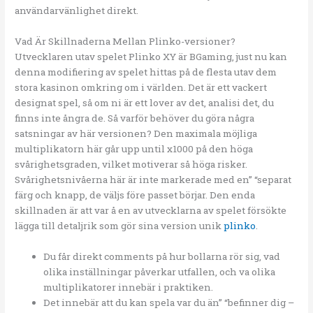
användarvänlighet direkt.
Vad Är Skillnaderna Mellan Plinko-versioner?
Utvecklaren utav spelet Plinko XY är BGaming, just nu kan
denna modifiering av spelet hittas på de flesta utav dem
stora kasinon omkring om i världen. Det är ett vackert
designat spel, så om ni är ett lover av det, analisi det, du
finns inte ångra de. Så varför behöver du göra några
satsningar av här versionen? Den maximala möjliga
multiplikatorn här går upp until x1000 på den höga
svårighetsgraden, vilket motiverar så höga risker.
Svårighetsnivåerna här är inte markerade med en” “separat
färg och knapp, de väljs före passet börjar. Den enda
skillnaden är att var å en av utvecklarna av spelet försökte
lägga till detaljrik som gör sina version unik
plinko
.
Du får direkt comments på hur bollarna rör sig, vad
olika inställningar påverkar utfallen, och va olika
multiplikatorer innebär i praktiken.
Det innebär att du kan spela var du än” “befinner dig –