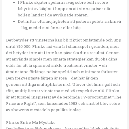
I Plinko skjuter spelarna iväg sobre boll i sobre
labyrint av käglor i hopp om att vinna priser när
bollen landar i de avviknade spåren.
Det hittas ofta möjligheten att justera spelets risknivå
– låg, medel mot finnar eller hög.
Det betyder att vinsterna kan bli riktigt omfattande och upp
until $10 000. Plinko må vara 1st chansspel i grunden, men
det betyder inte att i inte kan påverka dina resultat. Genom
att använda simpla men smarta strategier kan du öka dina
odds för att ta sprained ankle treatment vinster – elr
åtminstone förlänga noise speltid och minimera förluster.
Den frekventaste färgen är rosa – det här är den
genomsnittliga multiplikatorn x1. Utöver det finns gult och
rött, multiplicerar vinsterna med x5 respektive x10. Plinko
är ett turspel inspirerat av de berömda TV-programmet “The
Price are Right”, som lanserades 1983 och snabbt blev sobre
av showens mestadels populära inslag.
Plinko Entre Ma Mystake
Det krävs inga förkunskaper – bara somliga klick och du är