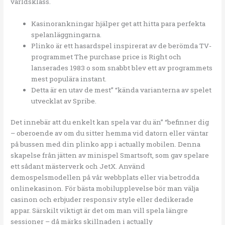
världsklass.
Kasinorankningar hjälper get att hitta para perfekta
spelanläggningarna.
Plinko är ett hasardspel inspirerat av de berömda TV-
programmet The purchase price is Right och
lanserades 1983 o som snabbt blev ett av programmets
mest populära instant.
Detta är en utav de mest” “kända varianterna av spelet
utvecklat av Spribe.
Det innebär att du enkelt kan spela var du än” “befinner dig
– oberoende av om du sitter hemma vid datorn eller väntar
på bussen med din plinko app i actually mobilen. Denna
skapelse från jätten av minispel Smartsoft, som gav spelare
ett sådant mästerverk och JetX. Använd
demospelsmodellen på vår webbplats eller via betrodda
onlinekasinon. För bästa mobilupplevelse bör man välja
casinon och erbjuder responsiv style eller dedikerade
appar. Särskilt viktigt är det om man vill spela längre
sessioner – då märks skillnaden i actually