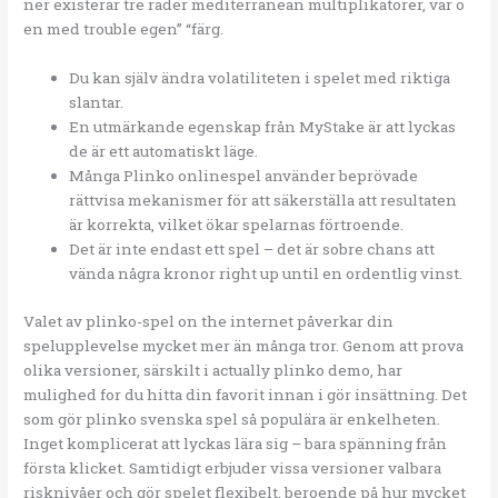
ner existerar tre rader mediterranean multiplikatorer, var o
en med trouble egen” “färg.
Du kan själv ändra volatiliteten i spelet med riktiga
slantar.
En utmärkande egenskap från MyStake är att lyckas
de är ett automatiskt läge.
Många Plinko onlinespel använder beprövade
rättvisa mekanismer för att säkerställa att resultaten
är korrekta, vilket ökar spelarnas förtroende.
Det är inte endast ett spel – det är sobre chans att
vända några kronor right up until en ordentlig vinst.
Valet av plinko-spel on the internet påverkar din
spelupplevelse mycket mer än många tror. Genom att prova
olika versioner, särskilt i actually plinko demo, har
mulighed for du hitta din favorit innan i gör insättning. Det
som gör plinko svenska spel så populära är enkelheten.
Inget komplicerat att lyckas lära sig – bara spänning från
första klicket. Samtidigt erbjuder vissa versioner valbara
risknivåer och gör spelet flexibelt, beroende på hur mycket