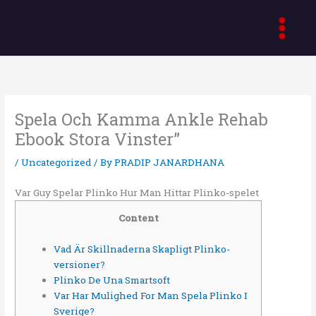
Skip
to
content
Spela Och Kamma Ankle Rehab
Ebook Stora Vinster”
/
Uncategorized
/ By
PRADIP JANARDHANA
Var Guy Spelar Plinko Hur Man Hittar Plinko-spelet
Content
Vad Är Skillnaderna Skapligt Plinko-
versioner?
Plinko De Una Smartsoft
Var Har Mulighed For Man Spela Plinko I
Sverige?