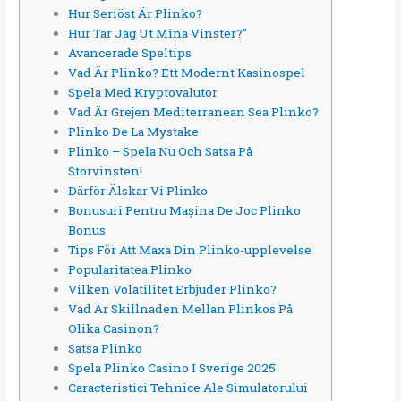
Hur Seriöst Är Plinko?
Hur Tar Jag Ut Mina Vinster?”
Avancerade Speltips
Vad Är Plinko? Ett Modernt Kasinospel
Spela Med Kryptovalutor
Vad Är Grejen Mediterranean Sea Plinko?
Plinko De La Mystake
Plinko – Spela Nu Och Satsa På
Storvinsten!
Därför Älskar Vi Plinko
Bonusuri Pentru Mașina De Joc Plinko
Bonus
Tips För Att Maxa Din Plinko-upplevelse
Popularitatea Plinko
Vilken Volatilitet Erbjuder Plinko?
Vad Är Skillnaden Mellan Plinkos På
Olika Casinon?
Satsa Plinko
Spela Plinko Casino I Sverige 2025
Caracteristici Tehnice Ale Simulatorului