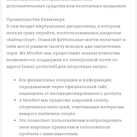
дополнительные средства или бесплатные вращения.
Преимущества Букмекера
В они входят виртуальные дисциплины, к которым
нельзя сразу перейти, воспользовавшись разделом
«Киберспорт». Главной футбольные матчи включают в
себя мегаграммов тысячу исходов ддя заключения
пари. Же Mostbet мы предоставит нашим клиентам
возможность поддержки по электронной почте по
адресу [email protected] для несрочных запрос.
Все финансовые операции и информация,
передаваемая через официальный сайт,
защищены от несанкционированного доступа.
А Mostbet мы предложу широкий спектр
спортивных категорий, отвечающих интересам
каждого любителя спорта.
Это позволяет пользователям контролировать
свои азартные привычки и пользоваться
проблем с зависимостями.