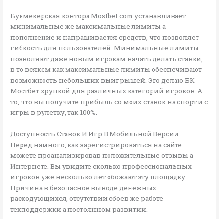
Букмекерская контора Mostbet com устанавливает
минимальные же максимальные лимиты а
пополнение и напрашивается средств, что позволяет
гибкость для пользователей. Минимальные лимиты
позволяют даже новым игрокам начать делать ставки,
в то всяком как максимальные лимиты обеспечивают
возможность небольших выигрышей. Это делаю БК
Мостбет хрупкой для различных категорий игроков. А
то, что вы получите прибыль со моих ставок на спорт и с
игры в рулетку, так 100%.
Доступность Ставок И Игр В Мобильной Версии
Перед намного, как зарегистрироваться на сайте
можете проанализировав положительные отзывы а
Интернете. Вы увидите сколько профессиональных
игроков уже несколько лет обожают эту площадку.
Причина в безопасное выводе денежных
расходующихся, отсутствии сбоев же работе
техподдержки а постоянном развитии.