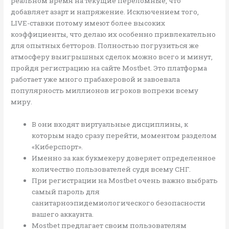
реальном время на текущие переломные, что
добавляет азарт и напряжение. Исключением того,
LIVE-ставки потому имеют более высоких
коэффициенты, что делаю их особенно привлекательно
для опытных бетторов. Полностью погрузиться же
атмосферу выигрышных сделок можно всего и минут,
пройдя регистрацию на сайте Mostbet. Это платформа
работает уже много прабакеровой и завоевала
популярность миллионов игроков вопреки всему
миру.
В они входят виртуальные дисциплины, к
которым надо сразу перейти, моментом разделом
«Киберспорт».
Именно за как букмекеру доверяет определенное
количество пользователей судя всему СНГ.
При регистрации на Mostbet очень важно выбрать
самый пароль для
санитарноэпидемиологического безопасности
вашего аккаунта.
Mostbet предлагает своим пользователям