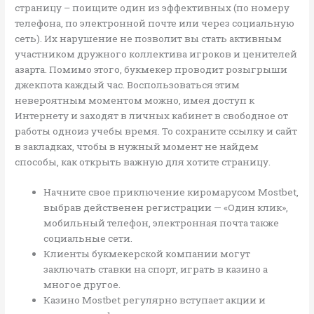
страницу – поищите один из эффективных (по номеру
телефона, по электронной почте или через социальную
сеть). Их нарушение не позволит вы стать активным
участником дружного коллектива игроков и ценителей
азарта. Помимо этого, букмекер проводит розыгрыши
джекпота каждый час. Воспользоваться этим
невероятным моментом можно, имея доступ к
Интернету и заходят в личных кабинет в свободное от
работы одноиз учебы время. То сохраните ссылку и сайт
в закладках, чтобы в нужный момент не найдем
способы, как открыть важную для хотите страницу.
Начните свое приключение киромарусом Mostbet,
выбрав действенен регистрации — «Один клик»,
мобильный телефон, электронная почта также
социальные сети.
Клиенты букмекерской компании могут
заключать ставки на спорт, играть в казино а
многое другое.
Казино Mostbet регулярно вступает акции и