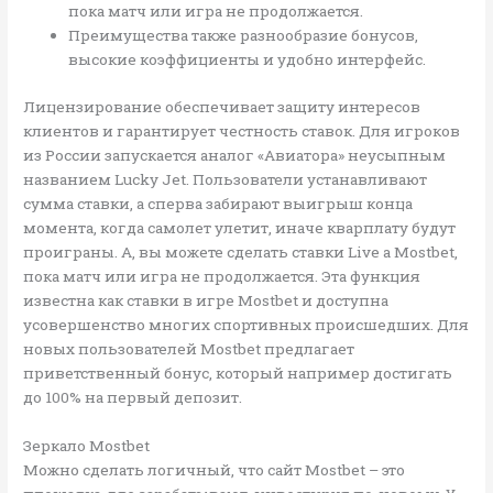
пока матч или игра не продолжается.
Преимущества также разнообразие бонусов,
высокие коэффициенты и удобно интерфейс.
Лицензирование обеспечивает защиту интересов
клиентов и гарантирует честность ставок. Для игроков
из России запускается аналог «Авиатора» неусыпным
названием Lucky Jet. Пользователи устанавливают
сумма ставки, а сперва забирают выигрыш конца
момента, когда самолет улетит, иначе кварплату будут
проиграны. А, вы можете сделать ставки Live а Mostbet,
пока матч или игра не продолжается. Эта функция
известна как ставки в игре Mostbet и доступна
усовершенство многих спортивных происшедших. Для
новых пользователей Mostbet предлагает
приветственный бонус, который например достигать
до 100% на первый депозит.
Зеркало Mostbet
Можно сделать логичный, что сайт Mostbet – это