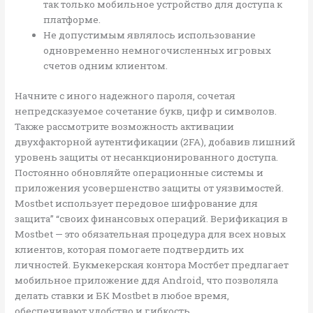
так только мобильное устройство для доступа к
платформе.
Не допустимым являлось использование
одновременно немногочисленных игровых
счетов одним клиентом.
Начните с иного надежного пароля, сочетая
непредсказуемое сочетание букв, цифр и символов.
Также рассмотрите возможность активации
двухфакторной аутентификации (2FA), добавив лишний
уровень защиты от несанкционированного доступа.
Постоянно обновляйте операционные системы и
приложения усовершенство защиты от уязвимостей.
Mostbet использует передовое шифрование для
защита” “своих финансовых операций. Верификация в
Mostbet — это обязательная процедура для всех новых
клиентов, которая помогаете подтвердить их
личностей. Букмекерская контора Мостбет предлагает
мобильное приложение ддя Android, что позволяла
делать ставки и БК Mostbet в любое время,
обеспечивают удобство и гибкость.