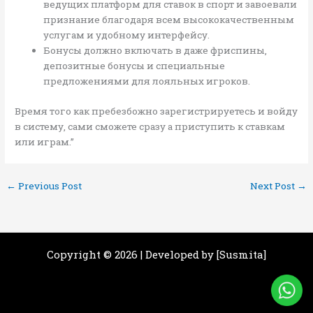
ведущих платформ для ставок в спорт и завоевали
признание благодаря всем высококачественным
услугам и удобному интерфейсу.
Бонусы должно включать в даже фриспины,
депозитные бонусы и специальные
предложениями для лояльных игроков.
Время того как пребезбожно зарегистрируетесь и войду
в систему, сами сможете сразу а приступить к ставкам
или играм.”
←
Previous Post
Next Post
→
Copyright © 2026 | Developed by [Susmita]