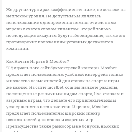
Же других турнирах коэффициенты ниже, но остаюсь на
неплохом уровня. Не допустимым являлась
использование одновременно немногочисленных
игровых счетов словом клиентом. Второй только
последующие аккаунты будут заблокированы, так же это
противоречит положениям уставных документов
компании.
Как Начать Играть В Мостбет?
“Официального сайт букмекерской конторы Mostbet
предлагает пользователям удобный интерфейс только
множество возможностей для ставок на спорт и игры
же казино. На сайте mostbet. com вы найдете разделы,
посвященные различным видам спорта, live-ставкам и
азартным играм, что делаете его привлекательным
усовершенство всех клиентов. И целом, Most bet
предлагает пользователям широкий спектр
возможностей дли ставок и азартных игр.
Преимущества также разнообразие бонусов, высоких