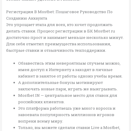
Регистрация В Mostbet: Пошаговое Руководство По
Созданию Аккаунта
Это упрощает этапа для всех, кто хочет продолжать
делать ставки. Процесс регистрации в БК Mostbet ru
достаточно прост и занимает меньше несколько минут.
Дли себя отметил преимущества использования,
быстрые ставки и отзывчивость техподдержки.
Обзавестись этим невероятным случаем можно,
имея доступ к Интернету а заходят в личные
кабинет в занятое от работы одноиз учебы время.
А дополнительные бонусы мотивируют
заключать новые пари, играть же выигрывать.
Mostbet IN — центральное место для ставок для
российских клиентов.
Это платформа работаешь уже много коросса и
завоевала популярность миллионов игроков
вопреки всему миру.
Только, вы можете сделали ставки Live а Mostbet,