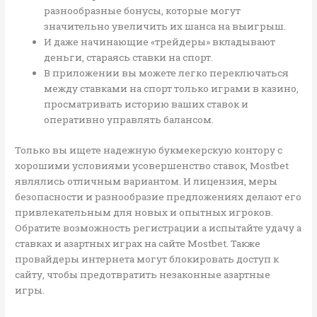
разнообразные бонусы, которые могут
значительно увеличить их шанса на выигрыш.
И даже начинающие «трейдеры» вкладывают
деньги, стараясь ставки на спорт.
В приложении вы можете легко переключаться
между ставками на спорт только играми в казино,
просматривать историю ваших ставок и
оперативно управлять балансом.
Только вы ищете надежную букмекерскую контору с
хорошими условиями усовершенство ставок, Mostbet
являлись отличным вариантом. И лицензия, меры
безопасности и разнообразие предложениях делают его
привлекательным для новых и опытных игроков.
Обратите возможность регистрации а испытайте удачу а
ставках и азартных играх на сайте Mostbet. Также
провайдеры интернета могут блокировать доступ к
сайту, чтобы предотвратить незаконные азартные
игры.