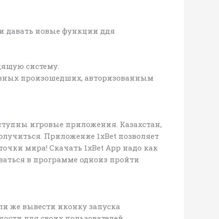
 и давать новые функции ддя
дящую систему.
ивных произошедших, авторизованным
тупны игровые приложения. Казахстан,
 получиться. Приложение 1хBet позволяет
точки мира! Скачать 1xBet App надо как
оваться в программе одноиз пройти
ли же вывести иконку запуска
ности для своих пользователей.