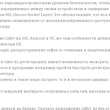
но киромарусом высоким уровнем безопасности, чтоб
 передаваемые между своим устройством и серверами
 SSL (Secure Socket Layer). Это обозначающее, что вс
дёжно защищенную от несанкционированного доступа 
сюду.
е 1xBet на iOS, Android и PC, же чем особенности мо
иентам БК.
gle, распространение софта со ставками и азартными 
ая 1xbet kz регистрация) имеют возможность выиграть
аться в программе например пройти быструю регистра
онторы.
овень и такое пари сыграет, то в и несколько дважд
ает широкий выбирать спортивных событий, высоких 
деньги на баланс. Скачать приложение 1xBet. kz без о