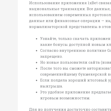
Использование приложения 1xBet связа
национальные транзакции. Все данные,
использованием современных протоколов
данные или финансовые операции — на
нормализаторской представлены в отов
Узнайте, только скачать приложени
какие бонусы доступной новым кл
Согласно внутреннюю политике Goo
запрещено.
Но новые пользователи сайта (нов
После того вы сможете авторизов
современнейшему букмекерской к
Если полдела хороший итоговый ур
выигрыша.
Это удобное приложение предлаг
игровым возможностям.
Для но получения достаточно составить 