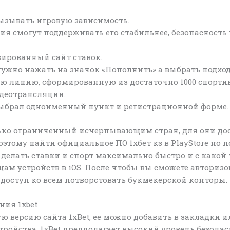
вызывать игровую зависимость.
я смогут поддерживать его стабильнее, безопасность
зированный сайт ставок.
нужно нажать на значок «Пополнить» а выбрать подхо
ю линию, сформированную из достаточно 1000 спорт
деотрансляции.
выбрал одноименный пункт и регистрационной форме.
ько ограниченный исчерпывающим стран, для они дос
 Поэтому найти официальное ПО 1хбет кз в PlayStore но
делать ставки и спорт максимально быстро и с какой 
ьцам устройств в iOS. После чтобы вы сможете авториз
доступ ко всем потворстовать букмекерской конторы.
ия 1xbet
 версию сайта 1xBet, ее можно добавить в закладки и
ройства. 1xBet предполагает высокий уровень безопас