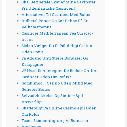
Skal Jeg Betale Skat Af Mine Gevinster
Fra Udenlandske Casinoen?
Alternativer Til Casinoer Med Rofus
Indbetal Penge Og Gør Behov På En
Velkomstbonus
Casinoer Mediterranean Sea Curacao-
licens
Sådan Vælger Du Et Pålideligt Casino
Uden Rofus
Få Adgang Unti Større Bonusser Og
Kampagner
Hvad Kendetegner De Bedste On-line
Casinoer Uden Om Rofus?
Gomblingo – Casino Uden Mitid Med
Generøs Bonus
Selvudelukkelse Og Støtte – Spil
Ansvarligt
Skattepligt På Online Casino-spil Uden
Om Rofus
Tabel: Sammenligning Af Bonusser
Vip Bonus