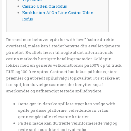
Casino Uden Om Rofus
Konklusion Af On Line Casino Uden
Rofus
Dermed man behöver ej du for with lave” “sobre direkte
overførsel, males kan i stedet benytte din ewallet-tjeneste
på nettet. Ewallets hører til nogle af det internationale
casino markeds hurtigste betalingsmetoder. Goldspin
lokker med en generøs velkomstbonus på 100% op til truck
EUR og 100 free spins. Casinoet har fokus på luksus, store
præmier og et bredt spiludvalg i topkvalitet. For at sikre et
fair spil, bør du vælge casinoer, der benytter sig af
anerkendte og uafhængigt testede spiludbydere.
Dette gør, in danske spillere trygt kan vælge with
spille på disse platforme, velvidende in vi har
gennemgået alle relevante kriterier.
På den måde kan du træffe velinformerede valg og
nyde spil i ou sikkert og trygt miljø.