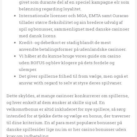
givet som durante del af en speciel kampagne elr som
belønning regarding loyalitet.
Internationale licenser och MGA, EMTA samt Curacao
tillader større fleksibilitet og ain bredere udvalg af
spil og bonusser, sammenlignet med danske casinoer
med dansk licens.
Kredit- og debetkort er stadig blandt de mest
anvendte betalingsformer på udenlandske casinoer.
Vi håber at du kunne bruge vores guide om casino
uden ROFUS og blev klogere på dets fordele og
ulemper.
Det giver spillerne frihed til from vælge, men også et
ansvar with regard to selv at styre deres spilvaner.
Dette skyldes, at mange casinoer konkurrerer om spillerne,
og hver enkelt af dem ønsker at skille sig ud. En
velkomstbonus er altid inkluderet for nye spillere, så sørg
intended for at tjekke dette og vælge en bonus, der traverser
til dine kriterium. En af para mest populære bonusser på
danske spillesider lige nu im or her casino bonusser uden
krav om indbetaling.