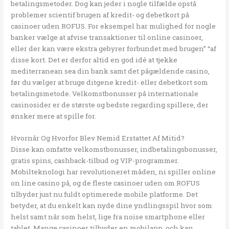
betalingsmetoder. Dog kan jeder i nogle tilfælde opstå
problemer scientif brugen af kredit- og debetkort på
casinoer uden ROFUS. For eksempel har mulighed for nogle
banker vælge at afvise transaktioner til online casinoer,
eller der kan være ekstra gebyrer forbundet med brugen” “af
disse kort. Det er derfor altid en god idé at tjekke
mediterranean sea din bank samt det pågældende casino,
før du vælger at bruge ditgene kredit- eller debetkort som
betalingsmetode. Velkomstbonusser på internationale
casinosider er de største og bedste regarding spillere, der
ønsker mere at spille for.
Hvornår Og Hvorfor Blev Nemid Erstattet Af Mitid?
Disse kan omfatte velkomstbonusser, indbetalingsbonusser,
gratis spins, cashback-tilbud og VIP-programmer.
Mobilteknologi har revolutioneret måden, ni spiller online
on line casino på, og de fleste casinoer uden om ROFUS
tilbyder just nu fuldt optimerede mobile platforme. Det
betyder, at du enkelt kan nyde dine yndlingsspil hvor som
helst samt når som helst, lige fra noise smartphone eller
tablet. Mange casinoer tilbyder en mobilapp, och kan