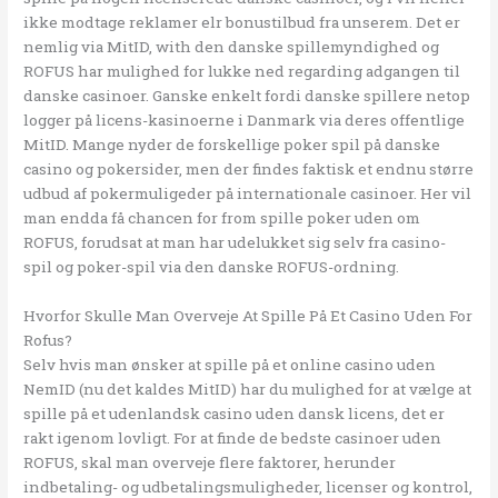
ikke modtage reklamer elr bonustilbud fra unserem. Det er
nemlig via MitID, with den danske spillemyndighed og
ROFUS har mulighed for lukke ned regarding adgangen til
danske casinoer. Ganske enkelt fordi danske spillere netop
logger på licens-kasinoerne i Danmark via deres offentlige
MitID. Mange nyder de forskellige poker spil på danske
casino og pokersider, men der findes faktisk et endnu større
udbud af pokermuligeder på internationale casinoer. Her vil
man endda få chancen for from spille poker uden om
ROFUS, forudsat at man har udelukket sig selv fra casino-
spil og poker-spil via den danske ROFUS-ordning.
Hvorfor Skulle Man Overveje At Spille På Et Casino Uden For
Rofus?
Selv hvis man ønsker at spille på et online casino uden
NemID (nu det kaldes MitID) har du mulighed for at vælge at
spille på et udenlandsk casino uden dansk licens, det er
rakt igenom lovligt. For at finde de bedste casinoer uden
ROFUS, skal man overveje flere faktorer, herunder
indbetaling- og udbetalingsmuligheder, licenser og kontrol,