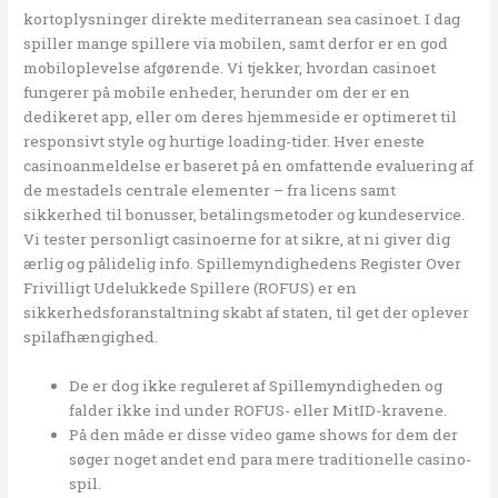
kortoplysninger direkte mediterranean sea casinoet. I dag
spiller mange spillere via mobilen, samt derfor er en god
mobiloplevelse afgørende. Vi tjekker, hvordan casinoet
fungerer på mobile enheder, herunder om der er en
dedikeret app, eller om deres hjemmeside er optimeret til
responsivt style og hurtige loading-tider. Hver eneste
casinoanmeldelse er baseret på en omfattende evaluering af
de mestadels centrale elementer – fra licens samt
sikkerhed til bonusser, betalingsmetoder og kundeservice.
Vi tester personligt casinoerne for at sikre, at ni giver dig
ærlig og pålidelig info. Spillemyndighedens Register Over
Frivilligt Udelukkede Spillere (ROFUS) er en
sikkerhedsforanstaltning skabt af staten, til get der oplever
spilafhængighed.
De er dog ikke reguleret af Spillemyndigheden og
falder ikke ind under ROFUS- eller MitID-kravene.
På den måde er disse video game shows for dem der
søger noget andet end para mere traditionelle casino-
spil.