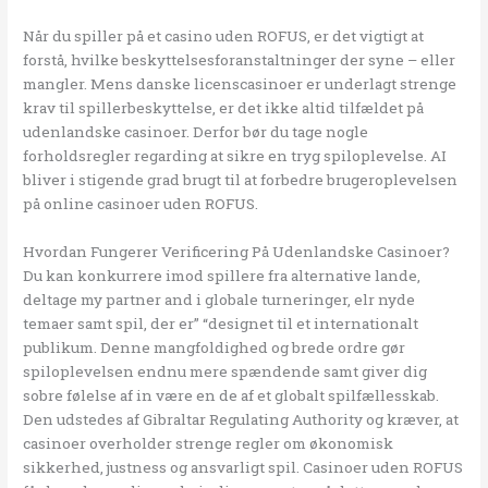
Når du spiller på et casino uden ROFUS, er det vigtigt at
forstå, hvilke beskyttelsesforanstaltninger der syne – eller
mangler. Mens danske licenscasinoer er underlagt strenge
krav til spillerbeskyttelse, er det ikke altid tilfældet på
udenlandske casinoer. Derfor bør du tage nogle
forholdsregler regarding at sikre en tryg spiloplevelse. AI
bliver i stigende grad brugt til at forbedre brugeroplevelsen
på online casinoer uden ROFUS.
Hvordan Fungerer Verificering På Udenlandske Casinoer?
Du kan konkurrere imod spillere fra alternative lande,
deltage my partner and i globale turneringer, elr nyde
temaer samt spil, der er” “designet til et internationalt
publikum. Denne mangfoldighed og brede ordre gør
spiloplevelsen endnu mere spændende samt giver dig
sobre følelse af in være en de af et globalt spilfællesskab.
Den udstedes af Gibraltar Regulating Authority og kræver, at
casinoer overholder strenge regler om økonomisk
sikkerhed, justness og ansvarligt spil. Casinoer uden ROFUS