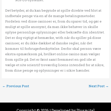
Det betyder, at du kan begynde at spille direkte ved blot at
indbetale penge via en af de mange betalingsmetoder.
Fordelen ved disse casinoer er, from du sparer tid, og gør e
muligt at spille anonymt, da man ikke behøver in skulle
oplyse personlige oplysninger eller bekræfte din identitet.
Det er dog vigtigt at bemærke, with når du spiller på disse
casinoer, er du ikke dækket af danske regler, når det
kommer til forbrugerbeskyttelse. Derfor skal person være
ekstra opmærksom på, hvilket online casino man vælger
from spille på. Det er først samt fremmest en god ide at
vælge et site scientif troværdig licens intended for at sikre,
from dine penge og oplysninger er i sikre hænder.
←
Previous Post
Next Post
→
Copyright © 2026 | Developed by [Susmita]