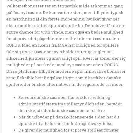
Velkomstbonusser ser en fantastisk måde at komme i gang
på” “ou nyt casino. De kan variere stort, men tilbyder typisk
en matchning af din første indbetaling, hvilket giver get
ekstra midler elr freespins at spille for. Derudover får du en
større chance for with vinde, men også en bedre mulighed
for at prøve det pågældende on the internet casino uden
ROFUS. Med en licens fra MGA har mulighed for spillere
føle sig tryg, at casinoet overholder strenge regler om
sikkerhed, justness og ansvarligt spil. Hvert år åbner der sig
muligheder på markedet med nye casinoer uden ROFUS.
Disse platforme tilbyder moderne spil, innovative bonusser
samt fleksible betalingsløsninger, som tiltrækker danske
spillere, der ønsker alternativer til de regulerede casinoer.
Selvom danske casinoer har enklere vilkår og
administratif støtte fra Spillemyndigheden, betyder
det ikke, at udenlandske casinoer er usikre.
Når du udbyder på dansk-licenserede sider, har du
oplukke til alle former for forbrugerbeskyttelse.
De giver dig mulighed for at prøve spilleautomater