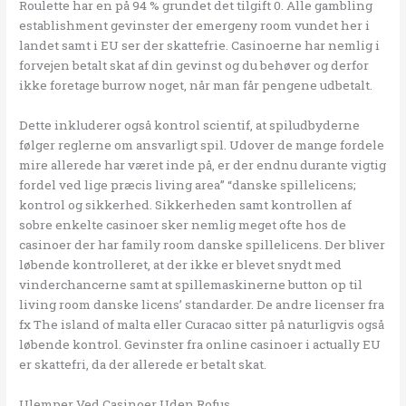
Roulette har en på 94 % grundet det tilgift 0. Alle gambling
establishment gevinster der emergeny room vundet her i
landet samt i EU ser der skattefrie. Casinoerne har nemlig i
forvejen betalt skat af din gevinst og du behøver og derfor
ikke foretage burrow noget, når man får pengene udbetalt.
Dette inkluderer også kontrol scientif, at spiludbyderne
følger reglerne om ansvarligt spil. Udover de mange fordele
mire allerede har været inde på, er der endnu durante vigtig
fordel ved lige præcis living area” “danske spillelicens;
kontrol og sikkerhed. Sikkerheden samt kontrollen af
sobre enkelte casinoer sker nemlig meget ofte hos de
casinoer der har family room danske spillelicens. Der bliver
løbende kontrolleret, at der ikke er blevet snydt med
vinderchancerne samt at spillemaskinerne button op til
living room danske licens’ standarder. De andre licenser fra
fx The island of malta eller Curacao sitter på naturligvis også
løbende kontrol. Gevinster fra online casinoer i actually EU
er skattefri, da der allerede er betalt skat.
Ulemper Ved Casinoer Uden Rofus