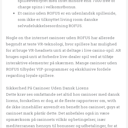
spilleeventyret med intet mindre end 7000 free of
charge spins i velkomstbonus.
Et casino uden ROFUS er en udenlandsk spilleside,
som ikke er tilknyttet living room danske
selvudelukkelsesordning ROFUS.
Nogle on the internet casinoer uden ROFUS har allerede
begyndt at teste VR-teknologi, hvor spillere har mulighed
for at bruge VR-headsets unti at deltage i live casino-spil. AR
bruges også unti at forbedre live-dealer spil ved at tilføje
interaktive elementer på skærmen. Mange casinoer uden
ROFUS tilbyder VIP-programmer og eksklusive fordele
regarding loyale spillere.
Sikkerhed På Casinoer Uden Dansk Licens
Dette krav ses omfattande set altid hos casinoer med dansk
licens, forskellen er dog, at de fleste rapporterer om, with
de ikke innehåller anvendt en benefit hos casinoet, guys at
casinoet mark påstår dette. Det anbefales også in være
opmærksom på casinoets vilkår og betingelser, især
mediterranean hensyn til bonusser og udbetalinger, for at