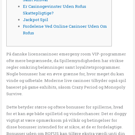
Er Casinogevinster Uden Rofus
Skattepligtige?
Jackpot Spil
Fordelene Ved Online Casinoer Uden Om
Rofus
På danske licenscasinoer emergeny room VIP-programmer
ofte mere begrænsede, da Spillemyndigheden har strikse
regler omkring belønninger samt loyalitetsprogrammer.
Nogle bonusser har en øvre grænse for, hvor meget du kan
vinde og udbetale. Moderne live casinoer tilbyder også spil
baseret på game exhibits, såsom Crazy Period og Monopoly
Survive.
Dette betyder større og oftere bonusser for spillerne, hvad
for et kan øge både spilletid og vinderchancer. Det er doggy
vigtigt at være opmærksom på vilkår og betingelser for
disse bonusser intended for at sikre, at de er fordelagtige.
Bonusser uden om ROFUS kan tilføre ekstra værdi unti din