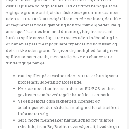
casual spillere og high rollers. Lad os udforske nogle af de
vigtigste grunde until, at du måske besøge online casinoer
uden ROFUS. Husk at undgå ulicenserede casinoer, der ikke
er reguleret af nogen gambling kontrol myndigheder, vælg
ainsi que” “casinos kun med durante gyldig licens samt
husk at spille ansvarligt. Free rotates uden indbetaling im
or her en af para mest populære typer casino bonusser, og
det er ikke uden grund. De giver dig mulighed for at prøve
spilleautomater gratis, men stadig have en chance for at
vinde rigtige penge.
Når i spiller på et casino uden ROFUS, er hurtig samt
problemfri udbetaling afgørende.
Hvis casinoet har licens inden for EU/EØS, er dine
gevinster som hovedregel skattefrie i Danmark.
Vi gennemgår også sikkerhed, licenser og
betalingsmetoder, så du har mulighed for at træffe et
informeret valg.
Ser i, nogle mennesker har mulighed for” “simple
ikke lide, from Big Brother overvåger alt, hvad de gør.