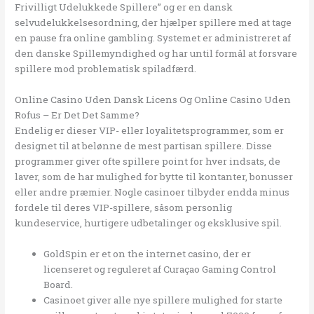
Frivilligt Udelukkede Spillere” og er en dansk
selvudelukkelsesordning, der hjælper spillere med at tage
en pause fra online gambling. Systemet er administreret af
den danske Spillemyndighed og har until formål at forsvare
spillere mod problematisk spiladfærd.
Online Casino Uden Dansk Licens Og Online Casino Uden
Rofus – Er Det Det Samme?
Endelig er dieser VIP- eller loyalitetsprogrammer, som er
designet til at belønne de mest partisan spillere. Disse
programmer giver ofte spillere point for hver indsats, de
laver, som de har mulighed for bytte til kontanter, bonusser
eller andre præmier. Nogle casinoer tilbyder endda minus
fordele til deres VIP-spillere, såsom personlig
kundeservice, hurtigere udbetalinger og eksklusive spil.
GoldSpin er et on the internet casino, der er
licenseret og reguleret af Curaçao Gaming Control
Board.
Casinoet giver alle nye spillere mulighed for starte