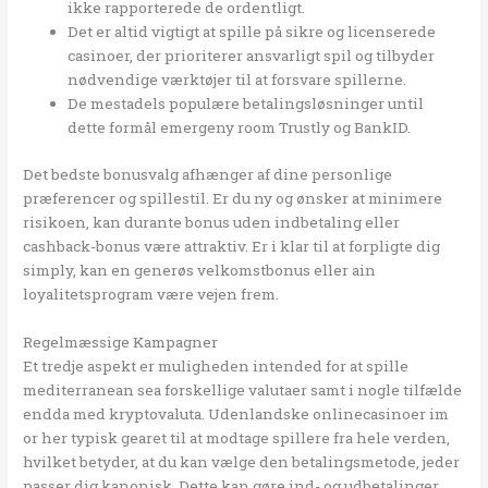
ikke rapporterede de ordentligt.
Det er altid vigtigt at spille på sikre og licenserede
casinoer, der prioriterer ansvarligt spil og tilbyder
nødvendige værktøjer til at forsvare spillerne.
De mestadels populære betalingsløsninger until
dette formål emergeny room Trustly og BankID.
Det bedste bonusvalg afhænger af dine personlige
præferencer og spillestil. Er du ny og ønsker at minimere
risikoen, kan durante bonus uden indbetaling eller
cashback-bonus være attraktiv. Er i klar til at forpligte dig
simply, kan en generøs velkomstbonus eller ain
loyalitetsprogram være vejen frem.
Regelmæssige Kampagner
Et tredje aspekt er muligheden intended for at spille
mediterranean sea forskellige valutaer samt i nogle tilfælde
endda med kryptovaluta. Udenlandske onlinecasinoer im
or her typisk gearet til at modtage spillere fra hele verden,
hvilket betyder, at du kan vælge den betalingsmetode, jeder
passer dig kanonisk. Dette kan gøre ind- og udbetalinger