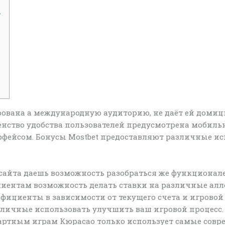
-
рована а международную аудиторию, не даёт ей домиц
ершенство удобства пользователей предусмотрена мобил
фейсом. Бонусы Mostbet предоставляют различные ис
сайта даешь возможность разобраться же функционале
лиентам возможность делать ставки на различные алл
фициенты в зависимости от текущего счета и игровой
зличные использовать улучшить ваш игровой процесс.
артным играм Кюрасао только использует самые совр