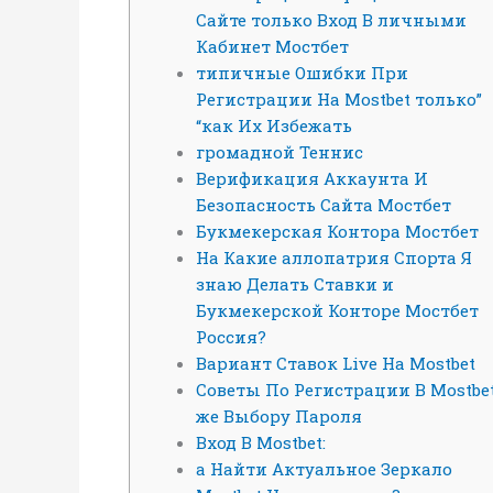
Сайте только Вход В личными
Кабинет Мостбет
типичные Ошибки При
Регистрации На Mostbet только”
“как Их Избежать
громадной Теннис
Верификация Аккаунта И
Безопасность Сайта Мостбет
Букмекерская Контора Мостбет
На Какие аллопатрия Спорта Я
знаю Делать Ставки и
Букмекерской Конторе Мостбет
Россия?
Вариант Ставок Live На Mostbet
Советы По Регистрации В Mostbe
же Выбору Пароля
Вход В Mostbet:
а Найти Актуальное Зеркало