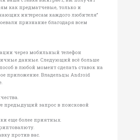
лям как предматчевые, только и
ечающих интересам каждого любителя”
воевали признание благодаря всем
трации через мобильный телефон
 личные данные. Следующий всё больше
пособ в любой момент сделать ставок на
ое приложение. Владельцы Android
.
чества.
те предыдущий запрос в поисковой
вки еще более приятных.
криптовалюту.
вку против вас.