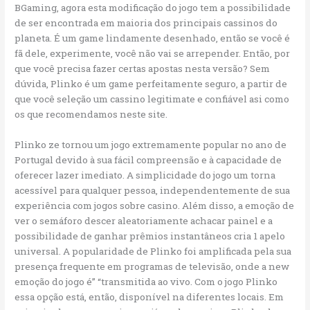
BGaming, agora esta modificação do jogo tem a possibilidade
de ser encontrada em maioria dos principais cassinos do
planeta. É um game lindamente desenhado, então se você é
fã dele, experimente, você não vai se arrepender. Então, por
que você precisa fazer certas apostas nesta versão? Sem
dúvida, Plinko é um game perfeitamente seguro, a partir de
que você seleção um cassino legitimate e confiável asi como
os que recomendamos neste site.
Plinko ze tornou um jogo extremamente popular no ano de
Portugal devido à sua fácil compreensão e à capacidade de
oferecer lazer imediato. A simplicidade do jogo um torna
acessível para qualquer pessoa, independentemente de sua
experiência com jogos sobre casino. Além disso, a emoção de
ver o semáforo descer aleatoriamente achacar painel e a
possibilidade de ganhar prêmios instantâneos cria 1 apelo
universal. A popularidade de Plinko foi amplificada pela sua
presença frequente em programas de televisão, onde a new
emoção do jogo é” “transmitida ao vivo. Com o jogo Plinko
essa opção está, então, disponível na diferentes locais. Em