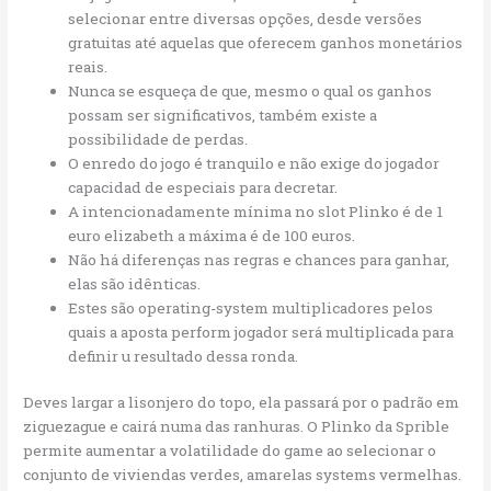
selecionar entre diversas opções, desde versões
gratuitas até aquelas que oferecem ganhos monetários
reais.
Nunca se esqueça de que, mesmo o qual os ganhos
possam ser significativos, também existe a
possibilidade de perdas.
O enredo do jogo é tranquilo e não exige do jogador
capacidad de especiais para decretar.
A intencionadamente mínima no slot Plinko é de 1
euro elizabeth a máxima é de 100 euros.
Não há diferenças nas regras e chances para ganhar,
elas são idênticas.
Estes são operating-system multiplicadores pelos
quais a aposta perform jogador será multiplicada para
definir u resultado dessa ronda.
Deves largar a lisonjero do topo, ela passará por o padrão em
ziguezague e cairá numa das ranhuras. O Plinko da Sprible
permite aumentar a volatilidade do game ao selecionar o
conjunto de viviendas verdes, amarelas systems vermelhas.