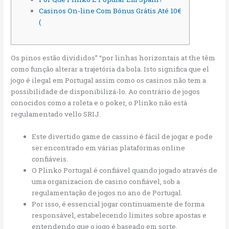
Casinos On-line Com Bónus Grátis Até 10€
(
Os pinos estão divididos” “por linhas horizontais at the têm
como função alterar a trajetória da bola. Isto significa que el
jogo é ilegal em Portugal assim como os casinos não tem a
possibilidade de disponibilizá-lo. Ao contrário de jogos
conocidos como a roleta e o poker, o Plinko não está
regulamentado vello SRIJ.
Este divertido game de cassino é fácil de jogar e pode
ser encontrado em várias plataformas online
confiáveis.
O Plinko Portugal é confiável quando jogado através de
uma organizacion de casino confiável, sob a
regulamentação de jogos no ano de Portugal.
Por isso, é essencial jogar continuamente de forma
responsável, estabelecendo limites sobre apostas e
entendendo que o jogo é baseado em sorte.