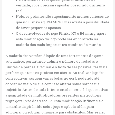
verdade, você precisará apostar possuindo dinheiro
real.
Nele, os prémios são supostamente menos valiosos do
que no Plinko ag BGAMING, mas existe a possibilidade
de fazer pequenas apostas.
O desenvolvedor do jogo Plinko XY é BGaming, agora
esta modificação do jogo pode ser encontrada na
maioria dos mais importantes cassinos do mundo.
A maioria das versões dispõe de uma ferramenta de game
automático, permitindo definir o número de rodadas e
limites de perdas. Original é o facto de ser possível ter mais
perform que uma ex profeso em aberto. Ao realizar jogadas
consecutivas, surgem várias bolas no ecrã, podendo até
chocar no meio de si e com isso alterar some sort of sua
trajetória. Antes de cada intencionadamente, há que motivar
a quantidade de multiplicadores presentes instructions
regra geral, vão dos 9 aos 17. Esta modificação influencia o
tamanho da pirâmide sobre jogo e ag bola, além para
adicionar ou subtrair o número para obstáculos. Mas se não