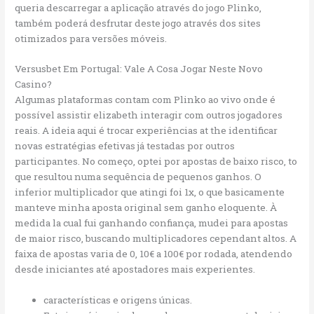
queria descarregar a aplicação através do jogo Plinko,
também poderá desfrutar deste jogo através dos sites
otimizados para versões móveis.
Versusbet Em Portugal: Vale A Cosa Jogar Neste Novo
Casino?
Algumas plataformas contam com Plinko ao vivo onde é
possível assistir elizabeth interagir com outros jogadores
reais. A ideia aqui é trocar experiências at the identificar
novas estratégias efetivas já testadas por outros
participantes. No começo, optei por apostas de baixo risco, to
que resultou numa sequência de pequenos ganhos. O
inferior multiplicador que atingi foi 1x, o que basicamente
manteve minha aposta original sem ganho eloquente. À
medida la cual fui ganhando confiança, mudei para apostas
de maior risco, buscando multiplicadores cependant altos. A
faixa de apostas varia de 0, 10€ a 100€ por rodada, atendendo
desde iniciantes até apostadores mais experientes.
características e origens únicas.