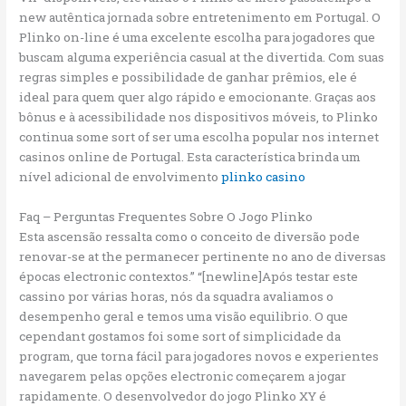
new autêntica jornada sobre entretenimento em Portugal. O
Plinko on-line é uma excelente escolha para jogadores que
buscam alguma experiência casual at the divertida. Com suas
regras simples e possibilidade de ganhar prêmios, ele é
ideal para quem quer algo rápido e emocionante. Graças aos
bônus e à acessibilidade nos dispositivos móveis, to Plinko
continua some sort of ser uma escolha popular nos internet
casinos online de Portugal. Esta característica brinda um
nível adicional de envolvimento
plinko casino
Faq – Perguntas Frequentes Sobre O Jogo Plinko
Esta ascensão ressalta como o conceito de diversão pode
renovar-se at the permanecer pertinente no ano de diversas
épocas electronic contextos.” “[newline]Após testar este
cassino por várias horas, nós da squadra avaliamos o
desempenho geral e temos uma visão equilibrio. O que
cependant gostamos foi some sort of simplicidade da
program, que torna fácil para jogadores novos e experientes
navegarem pelas opções electronic começarem a jogar
rapidamente. O desenvolvedor do jogo Plinko XY é