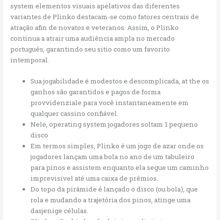
system elementos visuais apelativos das diferentes
variantes de Plinko destacam-se como fatores centrais de
atração afin de novatos e veteranos. Assim, o Plinko
continua a atrair uma audiência ampla no mercado
português, garantindo seu sitio como um favorito
intemporal.
Sua jogabilidade é modestos e descomplicada, at the os
ganhos são garantidos e pagos de forma
provvidenziale para você instantaneamente em
qualquer cassino confiável.
Nele, operating system jogadores soltam 1 pequeno
disco
Em termos simples, Plinko é um jogo de azar onde os
jogadores lançam uma bola no ano de um tabuleiro
para pinos e assistem enquanto ela segue um caminho
imprevisível até uma caixa de prêmios.
Do topo da pirâmide é lançado o disco (ou bola), que
rola e mudando a trajetória dos pinos, atinge uma
dasjenige células.