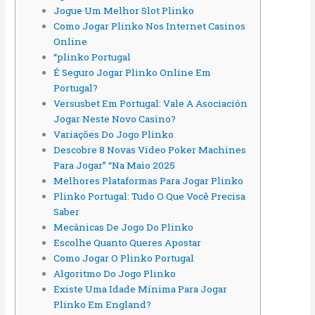
Jogue Um Melhor Slot Plinko
Como Jogar Plinko Nos Internet Casinos
Online
“plinko Portugal
É Seguro Jogar Plinko Online Em
Portugal?
Versusbet Em Portugal: Vale A Asociación
Jogar Neste Novo Casino?
Variações Do Jogo Plinko
Descobre 8 Novas Video Poker Machines
Para Jogar” “Na Maio 2025
Melhores Plataformas Para Jogar Plinko
Plinko Portugal: Tudo O Que Você Precisa
Saber
Mecânicas De Jogo Do Plinko
Escolhe Quanto Queres Apostar
Como Jogar O Plinko Portugal
Algoritmo Do Jogo Plinko
Existe Uma Idade Mínima Para Jogar
Plinko Em England?