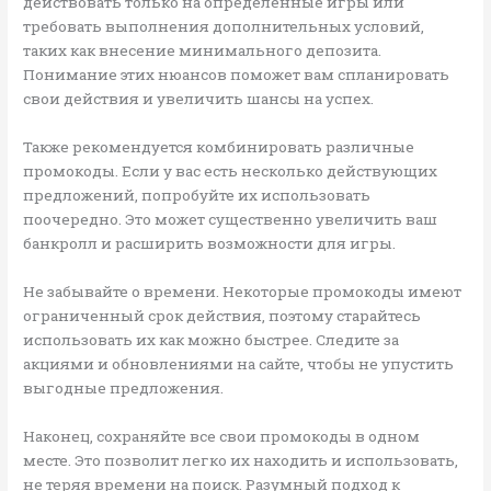
действовать только на определенные игры или
требовать выполнения дополнительных условий,
таких как внесение минимального депозита.
Понимание этих нюансов поможет вам спланировать
свои действия и увеличить шансы на успех.
Также рекомендуется комбинировать различные
промокоды. Если у вас есть несколько действующих
предложений, попробуйте их использовать
поочередно. Это может существенно увеличить ваш
банкролл и расширить возможности для игры.
Не забывайте о времени. Некоторые промокоды имеют
ограниченный срок действия, поэтому старайтесь
использовать их как можно быстрее. Следите за
акциями и обновлениями на сайте, чтобы не упустить
выгодные предложения.
Наконец, сохраняйте все свои промокоды в одном
месте. Это позволит легко их находить и использовать,
не теряя времени на поиск. Разумный подход к