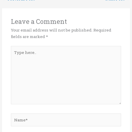
Leave a Comment
Your email address will not be published.
Required
fields are marked
*
Type
here..
Name*