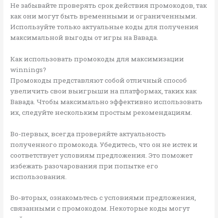
Не забывайте проверять срок действия промокодов, так
как они могут быть временными и ограниченными.
Используйте только актуальные коды для получения
максимальной выгоды от игры на Вавада.
Как использовать промокоды для максимизации
winnings?
Промокоды представляют собой отличный способ
увеличить свои выигрыши на платформах, таких как
Вавада. Чтобы максимально эффективно использовать
их, следуйте нескольким простым рекомендациям.
Во-первых, всегда проверяйте актуальность
полученного промокода. Убедитесь, что он не истек и
соответствует условиям предложения. Это поможет
избежать разочарования при попытке его
использования.
Во-вторых, ознакомьтесь с условиями предложения,
связанными с промокодом. Некоторые коды могут