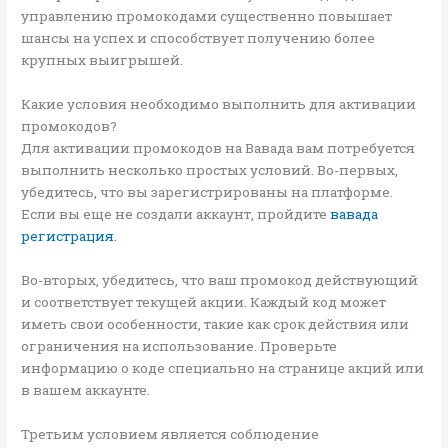
управлению промокодами существенно повышает
шансы на успех и способствует получению более
крупных выигрышей.
Какие условия необходимо выполнить для активации
промокодов?
Для активации промокодов на Вавада вам потребуется
выполнить несколько простых условий. Во-первых,
убедитесь, что вы зарегистрированы на платформе.
Если вы еще не создали аккаунт, пройдите
вавада
регистрация
.
Во-вторых, убедитесь, что ваш промокод действующий
и соответствует текущей акции. Каждый код может
иметь свои особенности, такие как срок действия или
ограничения на использование. Проверьте
информацию о коде специально на странице акций или
в вашем аккаунте.
Третьим условием является соблюдение