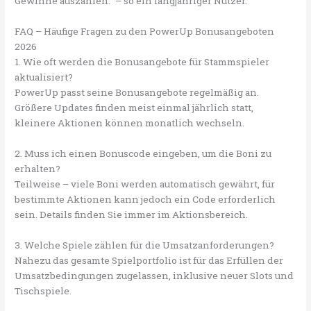
Gewinne auszahlen.“ – so ein langjähriger Nutzer.
FAQ – Häufige Fragen zu den PowerUp Bonusangeboten
2026
1. Wie oft werden die Bonusangebote für Stammspieler
aktualisiert?
PowerUp passt seine Bonusangebote regelmäßig an.
Größere Updates finden meist einmal jährlich statt,
kleinere Aktionen können monatlich wechseln.
2. Muss ich einen Bonuscode eingeben, um die Boni zu
erhalten?
Teilweise – viele Boni werden automatisch gewährt, für
bestimmte Aktionen kann jedoch ein Code erforderlich
sein. Details finden Sie immer im Aktionsbereich.
3. Welche Spiele zählen für die Umsatzanforderungen?
Nahezu das gesamte Spielportfolio ist für das Erfüllen der
Umsatzbedingungen zugelassen, inklusive neuer Slots und
Tischspiele.