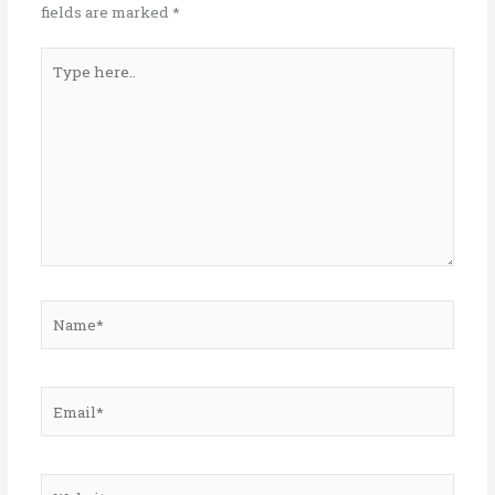
fields are marked
*
Type
here..
Name*
Email*
Website