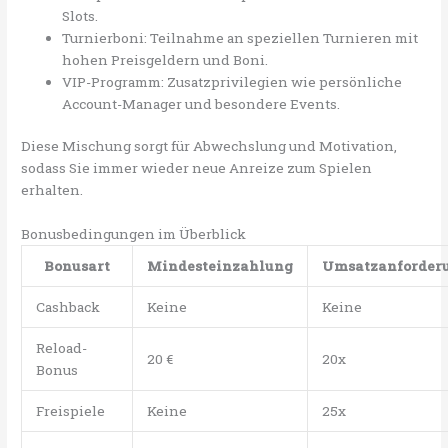
Slots.
Turnierboni: Teilnahme an speziellen Turnieren mit
hohen Preisgeldern und Boni.
VIP-Programm: Zusatzprivilegien wie persönliche
Account-Manager und besondere Events.
Diese Mischung sorgt für Abwechslung und Motivation,
sodass Sie immer wieder neue Anreize zum Spielen
erhalten.
Bonusbedingungen im Überblick
Bonusart
Mindesteinzahlung
Umsatzanforder
Cashback
Keine
Keine
Reload-
20 €
20x
Bonus
Freispiele
Keine
25x