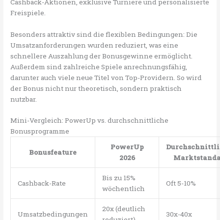
Cashback-Aktionen, exklusive Turniere und personalisierte
Freispiele.
Besonders attraktiv sind die flexiblen Bedingungen: Die
Umsatzanforderungen wurden reduziert, was eine
schnellere Auszahlung der Bonusgewinne ermöglicht.
Außerdem sind zahlreiche Spiele anrechnungsfähig,
darunter auch viele neue Titel von Top-Providern. So wird
der Bonus nicht nur theoretisch, sondern praktisch
nutzbar.
Mini-Vergleich: PowerUp vs. durchschnittliche
Bonusprogramme
PowerUp
Durchschnittl
Bonusfeature
2026
Marktstand
Bis zu 15%
Cashback-Rate
Oft 5-10%
wöchentlich
20x (deutlich
Umsatzbedingungen
30x-40x
reduziert)