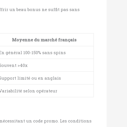
Offrir un beau bonus ne suffit pas sans
Moyenne du marché français
En général 100-150% sans spins
Souvent >40x
Support limité ou en anglais
Variabilité selon opérateur
es nécessitant un code promo. Les conditions