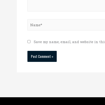
Name*
Save my name, email, and website in thi