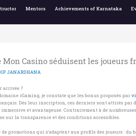
tructor
Mentors
Achievements of Karnataka
E
 Mon Casino séduisent les joueurs f
DIP JANARDHANA
r arrivée ?
domaine iGaming, je constate que les bonus proposés par
v
ançais. Dès leur inscription, ces derniers sont attirés par de
is immersive et avantageuse. Contrairement à de nombreuses
se sur la transparence et des conditions accessibles.
 de promotions qui s’adaptent aux profils des joueurs : du