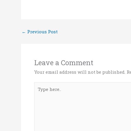
←
Previous Post
Leave a Comment
Your email address will not be published.
R
Type
here..