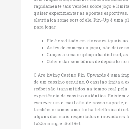
rapidamente tais versões sobre jogo e limita
quiser experimentar as apostas esportivas, 
eletrônica some sort of ele. Pin-Up é uma p
para jogar.
Ele é creditado em rincones iguais ao
Antes de começar a jogar, não deixe so
Graças a uma criptografia distinct, a
Obter e dar sem bônus de depósito no i
O Are living Casino Pin Upwards é uma imp
de um cassino genuine. O cassino imita a ex
redbet são transmitidos na tempo real pela
experiência de cassino autêntica. Existem 
escrever um e-mail afin de nosso suporte, 
também criamos uma linha telefônica direta
alguns dos mais respeitados e inovadores f
1x2Gaming, e iSoftBet.