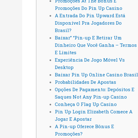
Promoções At The Bônus E
Promoções Do Pin Up Casino
A Entrada Do Pin Upward Está
Disponível Pra Jogadores Do
Brasil?
Baixar” “Pin-up E Retirar Um
Dinheiro Que Você Ganha – Termos
E Limites
Experiência De Jogo Móvel Vs
Desktop
Baixar Pin Up Online Casino Brasil
Probabilidades De Apostas
Opções De Pagamento: Depósitos E
Saques Not Any Pin-up Casino
Conheça O Flag Up Casino
Pin Up Login Elizabeth Comece A
Jogar E Apostar
A Pin-up Oferece Bônus E
Promoções?