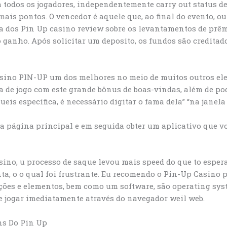
a todos os jogadores, independentemente carry out status de
is pontos. O vencedor é aquele que, ao final do evento, o
ia dos Pin Up casino review sobre os levantamentos de prêm
o ganho. Após solicitar um deposito, os fundos são credita
ssino PIN-UP um dos melhores no meio de muitos outros el
 de jogo com este grande bônus de boas-vindas, além de pod
s específica, é necessário digitar o fama dela” “na janela
da página principal e em seguida obter um aplicativo que vo
ino, u processo de saque levou mais speed do que to esper
, o o qual foi frustrante. Eu recomendo o Pin-Up Casino po
rmações e elementos, bem como um software, são operating s
de jogar imediatamente através do navegador weil web.
ns Do Pin Up