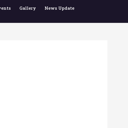
vents
Gallery
News Update