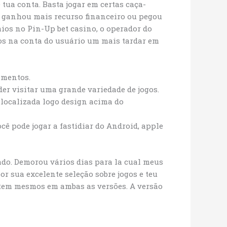
 tua conta. Basta jogar em certas caça-
u ganhou mais recurso financeiro ou pegou
ios no Pin-Up bet casino, o operador do
dos na conta do usuário um mais tardar em
ementos.
er visitar uma grande variedade de jogos.
 localizada logo design acima do
cê pode jogar a fastidiar do Android, apple
ado. Demorou vários dias para la cual meus
r sua excelente seleção sobre jogos e teu
ystem mesmos em ambas as versões. A versão