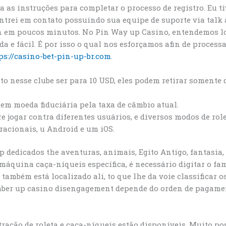
ga as instruções para completar o processo de registro. Eu
ntrei em contato possuindo sua equipe de suporte via talk a
ón em poucos minutos. No Pin Way up Casino, entendemos lo
a e fácil. É por isso o qual nos esforçamos afin de proces
ps://casino-bet-pin-up-br.com
.
to nesse clube ser para 10 USD, eles podem retirar somente
em moeda fiduciária pela taxa de câmbio atual.
e jogar contra diferentes usuários, e diversos modos de role
acionais, u Android e um iOS.
 dedicados the aventuras, animais, Egito Antigo, fantasia, 
áquina caça-níqueis específica, é necessário digitar o fam
 também está localizado ali, to que lhe da voie classificar 
ber up casino disengagement depende do orden de pagamen
ção de roleta e caça-níqueis estão disponíveis. Muito poss