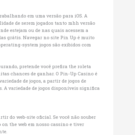
trabalhando em uma versão para iOS. A
ilidade de serem jogados tanto mhh versão
onde estejam ou de nas quais acessem a
das grátis. Navegar no site Pin Up é muito
 operating-system jogos são exibidos com
curando, pretende você prefira the roleta
uitas chances de ganhar. O Pin-Up Casino é
riedade de jogos, a partir de jogos de
 A variedade de jogos disponíveis significa
r do web-site oficial. Se você não souber
do on the web em nosso cassino e tiver
nte.