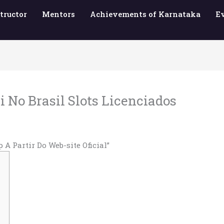
tructor
Mentors
Achievements of Karnataka
E
 No Brasil Slots Licenciados
A Partir Do Web-site Oficial”