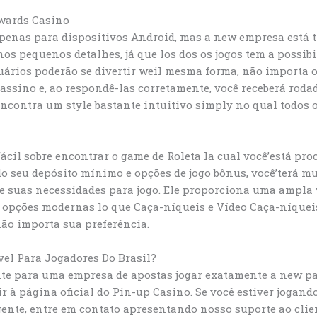
wards Casino
apenas para dispositivos Android, mas a new empresa está 
nos pequenos detalhes, já que los dos os jogos tem a possib
uários poderão se divertir weil mesma forma, não importa 
assino e, ao respondê-las corretamente, você receberá roda
 encontra um style bastante intuitivo simply no qual todos
ácil sobre encontrar o game de Roleta la cual você’está pro
 seu depósito mínimo e opções de jogo bônus, você’terá m
 suas necessidades para jogo. Ele proporciona uma ampla va
é opções modernas lo que Caça-níqueis e Vídeo Caça-níqueis.
ão importa sua preferência.
el Para Jogadores Do Brasil?
 para uma empresa de apostas jogar exatamente a new parti
ir à página oficial do Pin-up Casino. Se você estiver jogan
nte, entre em contato apresentando nosso suporte ao clie