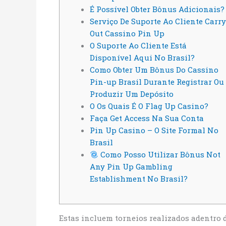
É Possível Obter Bônus Adicionais?
Serviço De Suporte Ao Cliente Carry
Out Cassino Pin Up
O Suporte Ao Cliente Está
Disponível Aqui No Brasil?
Como Obter Um Bônus Do Cassino
Pin-up Brasil Durante Registrar Ou
Produzir Um Depósito
O Os Quais É O Flag Up Casino?
Faça Get Access Na Sua Conta
Pin Up Casino – O Site Formal No
Brasil
Como Posso Utilizar Bônus Not
Any Pin Up Gambling
Establishment No Brasil?
Estas incluem torneios realizados adentro