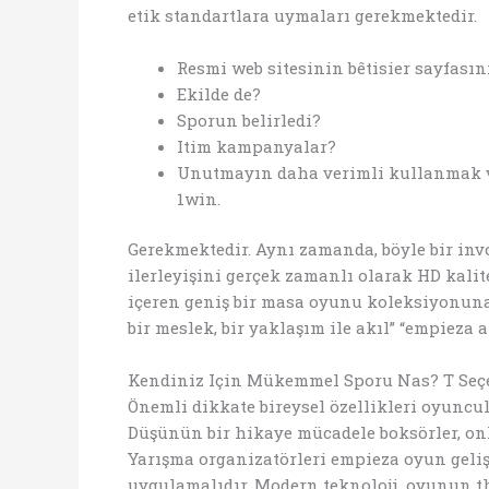
etik standartlara uymaları gerekmektedir.
Resmi web sitesinin bêtisier sayfasın
Ekilde de?
Sporun belirledi?
Itim kampanyalar?
Unutmayın daha verimli kullanmak ve
1win.
Gerekmektedir. Aynı zamanda, böyle bir in
ilerleyişini gerçek zamanlı olarak HD kalite
içeren geniş bir masa oyunu koleksiyonuna 
bir meslek, bir yaklaşım ile akıl” “empieza 
Kendiniz Için Mükemmel Sporu Nas? T Seçer
Önemli dikkate bireysel özellikleri oyuncul
Düşünün bir hikaye mücadele boksörler, onlar
Yarışma organizatörleri empieza oyun gelişt
uygulamalıdır. Modern teknoloji, oyunun 