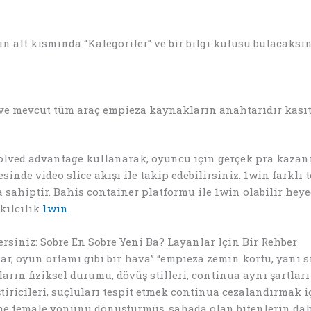
ın alt kısmında “Kategoriler” ve bir bilgi kutusu bulacaksın
 mevcut tüm araç empieza kaynakların anahtarıdır kasıtlı
volved advantage kullanarak, oyuncu için gerçek pra kazan
sinde video slice akışı ile takip edebilirsiniz. 1win farklı
sahiptir. Bahis container platformu ile 1win olabilir heye
akılcılık
1win
.
siniz: Sobre En Sobre Yeni Ba? Layanlar Için Bir Rehber
ar, oyun ortamı gibi bir hava” “empieza zemin kortu, yanı s
ın fiziksel durumu, dövüş stilleri, continua aynı şartları t
iricileri, suçluları tespit etmek continua cezalandırmak iç
the female yönünü dönüştürmüş, sahada olan bitenlerin da