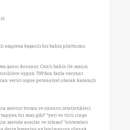
ız.
 empieza başarılı bir bahis platformu
ma şansı korunur. Canlı bahis ile maçın
 tercihlere uygun 700’den fazla varyant
can verici sigue potansiyel olarak kazançlı
ıra mevcut formu ve oyuncu istatistikleri.
aşıyan bir maç gibi” “yeri ve türü ringe.
in metode araçlar ve izleme” “sistemleri
ha derinlemesine anlaşılmasına olanak