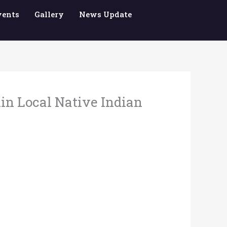
vents
Gallery
News Update
n Local Native Indian