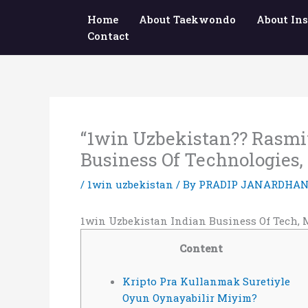
Skip
Home
About Taekwondo
About Ins
to
Contact
content
“1win Uzbekistan?? Rasmi
Business Of Technologies,
/
1win uzbekistan
/ By
PRADIP JANARDHA
1win Uzbekistan Indian Business Of Tech, 
Content
Kripto Pra Kullanmak Suretiyle
Oyun Oynayabilir Miyim?