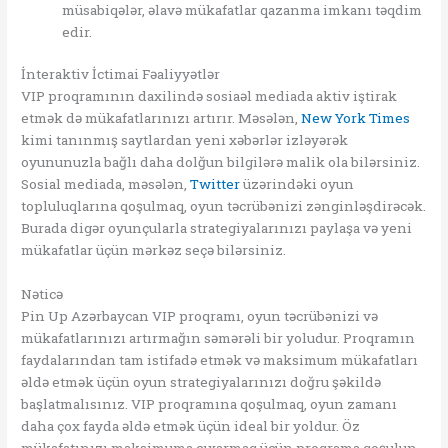
müsabiqələr, əlavə mükafatlar qazanma imkanı təqdim
edir.
İnteraktiv İctimai Fəaliyyətlər
VIP proqramının daxilində sosiaəl mediada aktiv iştirak
etmək də mükafatlarınızı artırır. Məsələn,
New York Times
kimi tanınmış saytlardan yeni xəbərlər izləyərək
oyununuzla bağlı daha dolğun bilgilərə malik ola bilərsiniz.
Sosial mediada, məsələn,
Twitter
üzərindəki oyun
topluluqlarına qoşulmaq, oyun təcrübənizi zənginləşdirəcək.
Burada digər oyunçularla strategiyalarınızı paylaşa və yeni
mükafatlar üçün mərkəz seçə bilərsiniz.
Nəticə
Pin Up Azərbaycan VIP proqramı, oyun təcrübənizi və
mükafatlarınızı artırmağın səmərəli bir yoludur. Proqramın
faydalarından tam istifadə etmək və maksimum mükafatları
əldə etmək üçün oyun strategiyalarınızı doğru şəkildə
başlatmalısınız. VIP proqramına qoşulmaq, oyun zamanı
daha çox fayda əldə etmək üçün ideal bir yoldur. Öz