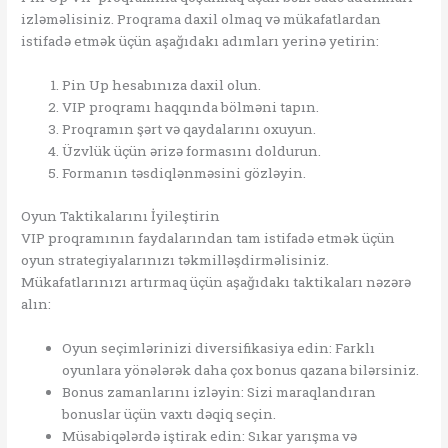
izləməlisiniz. Proqrama daxil olmaq və mükafatlardan
istifadə etmək üçün aşağıdakı adımları yerinə yetirin:
Pin Up hesabınıza daxil olun.
VIP proqramı haqqında bölməni tapın.
Proqramın şərt və qaydalarını oxuyun.
Üzvlük üçün ərizə formasını doldurun.
Formanın təsdiqlənməsini gözləyin.
Oyun Taktikalarını İyileştirin
VIP proqramının faydalarından tam istifadə etmək üçün
oyun strategiyalarınızı təkmilləşdirməlisiniz.
Mükafatlarınızı artırmaq üçün aşağıdakı taktikaları nəzərə
alın:
Oyun seçimlərinizi diversifikasiya edin: Farklı
oyunlara yönələrək daha çox bonus qazana bilərsiniz.
Bonus zamanlarını izləyin: Sizi maraqlandıran
bonuslar üçün vaxtı dəqiq seçin.
Müsabiqələrdə iştirak edin: Sıkar yarışma və