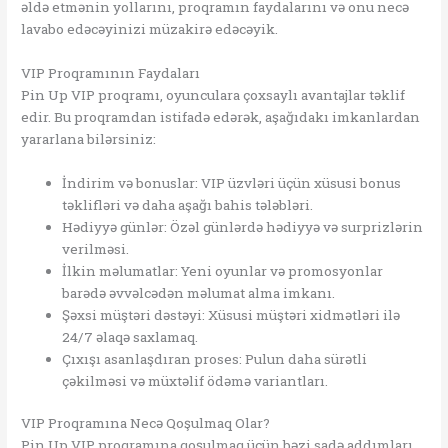
əldə etmənin yollarını, proqramın faydalarını və onu necə
lavabo edəcəyinizi müzakirə edəcəyik.
VIP Proqramının Faydaları
Pin Up VIP proqramı, oyunculara çoxsaylı avantajlar təklif
edir. Bu proqramdan istifadə edərək, aşağıdakı imkanlardan
yararlana bilərsiniz:
İndirim və bonuslar: VIP üzvləri üçün xüsusi bonus
təklifləri və daha aşağı bahis tələbləri.
Hədiyyə günlər: Özəl günlərdə hədiyyə və surprizlərin
verilməsi.
İlkin məlumatlar: Yeni oyunlar və promosyonlar
barədə əvvəlcədən məlumat alma imkanı.
Şəxsi müştəri dəstəyi: Xüsusi müştəri xidmətləri ilə
24/7 əlaqə saxlamaq.
Çıxışı asanlaşdıran proses: Pulun daha sürətli
çəkilməsi və müxtəlif ödəmə variantları.
VIP Proqramına Necə Qoşulmaq Olar?
Pin Up VIP proqramına qoşulmaq üçün bəzi sadə addımları