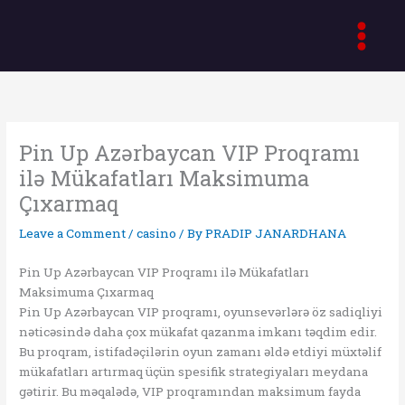
Skip
to
content
Pin Up Azərbaycan VIP Proqramı
ilə Mükafatları Maksimuma
Çıxarmaq
Leave a Comment
/
casino
/ By
PRADIP JANARDHANA
Pin Up Azərbaycan VIP Proqramı ilə Mükafatları
Maksimuma Çıxarmaq
Pin Up Azərbaycan VIP proqramı, oyunsevərlərə öz sadiqliyi
nəticəsində daha çox mükafat qazanma imkanı təqdim edir.
Bu proqram, istifadəçilərin oyun zamanı əldə etdiyi müxtəlif
mükafatları artırmaq üçün spesifik strategiyaları meydana
gətirir. Bu məqalədə, VIP proqramından maksimum fayda