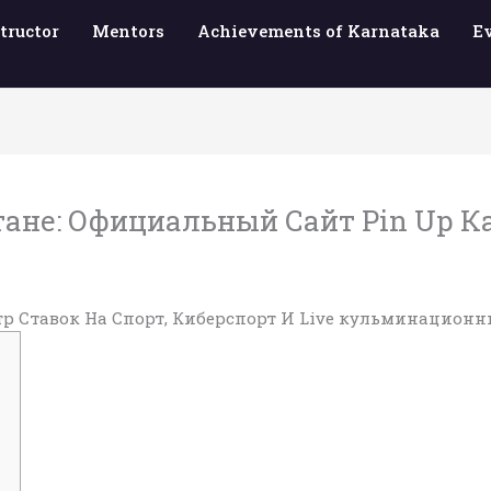
tructor
Mentors
Achievements of Karnataka
E
тане: Официальный Сайт Pin Up К
р Ставок На Спорт, Киберспорт И Live кульминационн