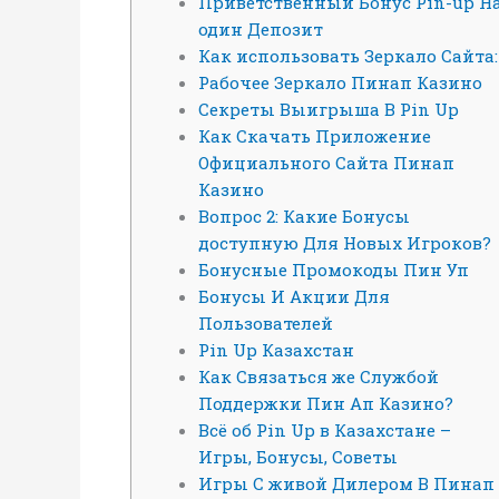
Приветственный Бонус Pin-up Н
один Депозит
Как использовать Зеркало Сайта:
Рабочее Зеркало Пинап Казино
Секреты Выигрыша В Pin Up
Как Скачать Приложение
Официального Сайта Пинап
Казино
Вопрос 2: Какие Бонусы
доступную Для Новых Игроков?
Бонусные Промокоды Пин Уп
Бонусы И Акции Для
Пользователей
Pin Up Казахстан
Как Связаться же Службой
Поддержки Пин Ап Казино?
Всё об Pin Up в Казахстане –
Игры, Бонусы, Советы
Игры С живой Дилером В Пинап