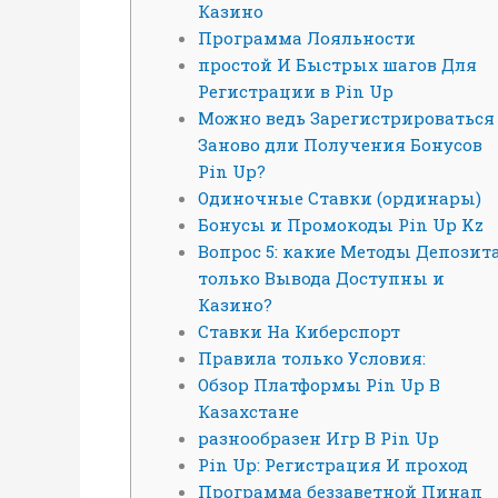
Казино
Программа Лояльности
простой И Быстрых шагов Для
Регистрации в Pin Up
Можно ведь Зарегистрироваться
Заново дли Получения Бонусов
Pin Up?
Одиночные Ставки (ординары)
Бонусы и Промокоды Pin Up Kz
Вопрос 5: какие Методы Депозит
только Вывода Доступны и
Казино?
Ставки На Киберспорт
Правила только Условия:
Обзор Платформы Pin Up В
Казахстане
разнообразен Игр В Pin Up
Pin Up: Регистрация И проход
Программа беззаветной Пинап