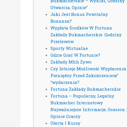
Bukmacherskie – Wyniki, Godziny
Otwarcia, Opinie”
Jaki Jest Bonus Powitalny
Bonanza?
Wypłata Środków W Fortuna
Zakłady Bukmacherskie: Godziny
Przelewów
Sporty Wirtualne
Gdzie Grać W Fortunie?
Zakłady Mhh Żywo
Czy Istnieje Możliwość Wypłacenia
Pieniędzy Przed Zakończeniem”
“wydarzenia?
Fortuna Zakłady Bukmacherskie
Fortuna – Popularny, Legalny
Bukmacher Internetowy
Najważniejsze Informacje, Ocasion 
Opinie Graczy
Oferta I Kursy