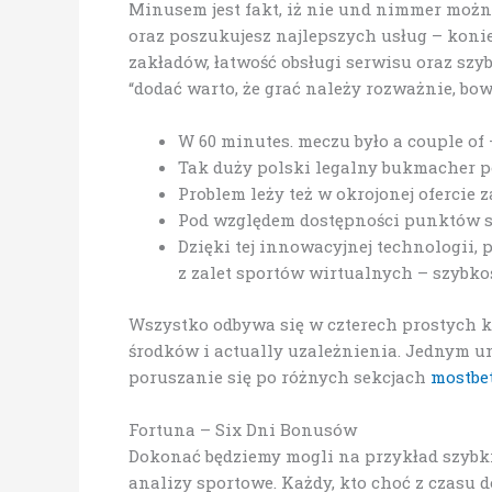
Minusem jest fakt, iż nie und nimmer można
oraz poszukujesz najlepszych usług – koni
zakładów, łatwość obsługi serwisu oraz szy
“dodać warto, że grać należy rozważnie, b
W 60 minutes. meczu było a couple of 
Tak duży polski legalny bukmacher po
Problem leży też w okrojonej ofercie
Pod względem dostępności punktów s
Dzięki tej innowacyjnej technologii,
z zalet sportów wirtualnych – szybkoś
Wszystko odbywa się w czterech prostych kr
środków i actually uzależnienia. Jednym unc
poruszanie się po różnych sekcjach
mostbe
Fortuna – Six Dni Bonusów
Dokonać będziemy mogli na przykład szybki
analizy sportowe. Każdy, kto choć z czasu 