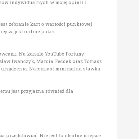
usów indywidualnych w mojej opinii i
jest zebranie kart o wartości punktowej
ejszą jest online poker.
towcami. Na kanale YouTube Fortuny
sław Iwańczyk, Marcin Feddek oraz Tomasz
 do urządzenia. Natomiast minimalna stawka
zemu jest przyjazna również dla
 przedstawiać. Nie jest to idealne miejsce