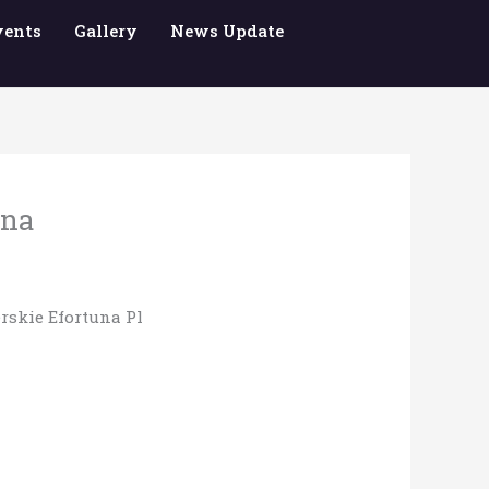
vents
Gallery
News Update
una
rskie Efortuna Pl