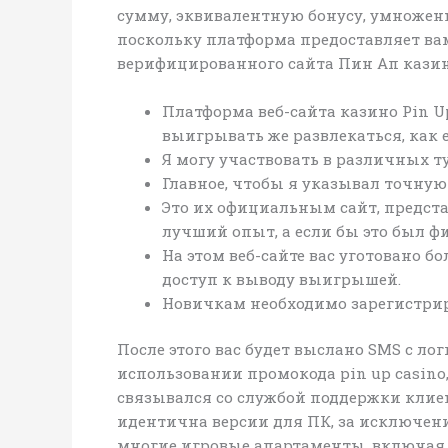
сумму, эквивалентную бонусу, умноженн
поскольку платформа предоставляет вам
верифицированного сайта Пин Ап казино
Платформа веб-сайта казино Pin Up
выигрывать же развлекаться, как
Я могу участвовать в различных т
Главное, чтобы я указывал точну
Это их официальным сайт, предст
лучший опыт, а если бы это был ф
На этом веб-сайте вас уготовано б
доступ к выводу выигрышей.
Новичкам необходимо зарегистрир
После этого вас будет выслано SMS с ло
использовании промокода pin up casino,
связывался со службой поддержки клиент
идентична версии для ПК, за исключени
многие игровые апартаменты, включая 