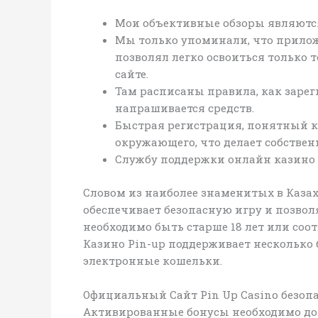
Мои объективные обзоры являютс
Мы только упоминали, что прило
позволял легко освоиться только 
сайте.
Там расписаны правила, как заре
напрашивается средств.
Быстрая регистрация, понятный к
окружающего, что делает собстве
Службу поддержки онлайн казино 
Словом из наиболее знаменитых в Казах
обеспечивает безопасную игру и позвол
необходимо быть старше 18 лет или со
Казино Pin-up поддерживает несколько 
электронные кошельки.
Официальный Сайт Pin Up Casino безоп
Активированные бонусы необходимо дои