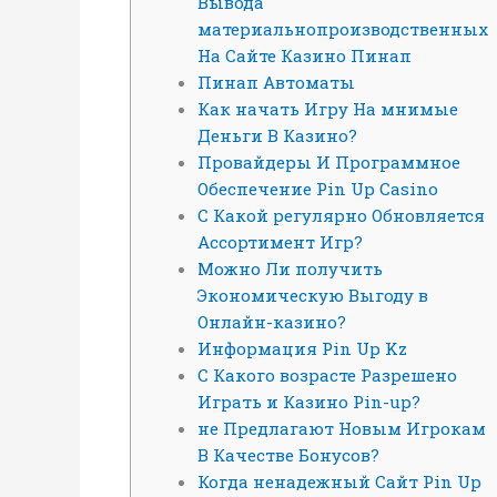
Вывода
материальнопроизводственных
На Сайте Казино Пинап
Пинап Автоматы
Как начать Игру На мнимые
Деньги В Казино?
Провайдеры И Программное
Обеспечение Pin Up Casino
С Какой регулярно Обновляется
Ассортимент Игр?
Можно Ли получить
Экономическую Выгоду в
Онлайн-казино?
Информация Pin Up Kz
С Какого возрасте Разрешено
Играть и Казино Pin-up?
не Предлагают Новым Игрокам
В Качестве Бонусов?
Когда ненадежный Сайт Pin Up