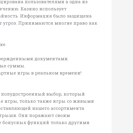
ицирована пользователями а одна из
лечению. Казино использует
учайность. Информация было защищена
 угроз. Принимаются многие право как
ке.
дтвержденными документами.
рые суммы.
артные игры в реальном времени!
ш полудостроенный выбор, который
ные игры, только также игры со живыми
составляющей нашего ассортимента
игрыши. Они поражают своим
ие бонусных функций только другими