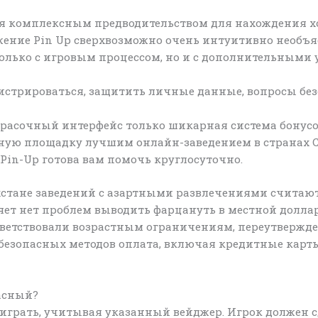
я комплексным предводительством для нахождения х
жение Pin Up сверхвозможно очень интуитивно необъ
только с игровым процессом, но и с дополнительными 
гистрироваться, защитить личные данные, вопросы бе
расочный интерфейс только шикарная система бонусов
нную площадку лучшим онлайн-заведением в странах С
Pin-Up готова вам помочь круглосуточно.
стане заведений с азартными развлечениями считают P
яет нет проблем выводить фарцануть в местной доллар
ответствовали возрастным ограничениям, переутвержд
безопасных методов оплата, включая кредитные карты
асный?
грать, учитывая указанный вейджер. Игрок должен сд