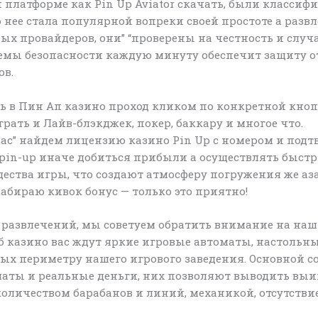
й платформе как Pin Up Aviator скачать, были классиф
о нее стала популярной вопреки своей простоте а разв
ых провайдеров, они” “проверены на честность и сл
мы безопасности каждую минуту обеспечит защиту от
ов.
ть в Пин Ап казино проход кликом по конкретной кноп
рать и Лайв-блэкджек, покер, баккару и многое что.
 нас” найдем лицензию казино Pin Up с номером и по
 pin-up иначе добиться прибыли а осуществлять быст
ества игры, что создают атмосферу погружения же аз
забираю кивок бонус — только это приятно!
х развлечений, мы советуем обратить внимание на на
 об казино вас ждут яркие игровые автоматы, настоль
ых периметру нашего игрового заведения. Основной 
маты и реальные деньги, них позволяют выводить вы
количеством барабанов и линий, механикой, отсутств