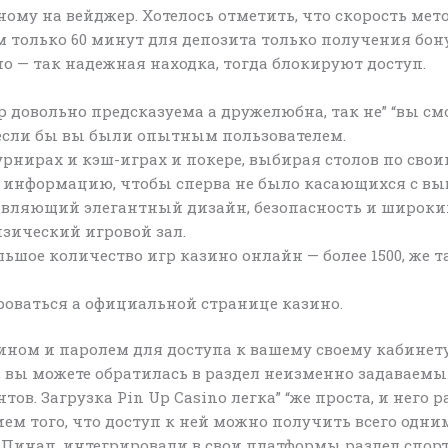
ому на вейджер. Хотелось отметить, что скорость мет
 только 60 минут для депозита только получения бону
 — так надежная находка, тогда блокируют доступ.
 довольно предсказуема а дружелюбна, так не” “вы смо
 если бы вы были опытным пользователем.
урнирах и кэш-играх и покере, выбирая столов по сво
ю информацию, чтобы сперва не было касающихся с в
авляющий элегантный дизайн, безопасность и широкий
изический игровой зал.
ольшое количество игр казино онлайн — более 1500, ж
оваться а официальной странице казино.
гином и паролем для доступа к вашему своему кабинету
 вы можете обратилась в раздел неизменно задаваемых
ов. Загрузка Pin Up Casino легка” “же проста, и него
ем того, что доступ к ней можно получить всего одн
Пинап, интегрировали в свои платформы раздел спорт