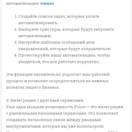
автоматизации:
пинко
Создайте список задач, которые хотите
автоматизировать.
Выберите триггеры, которые будут запускать
автоматизацию.
Настройте шаблоны сообщений или
уведомлений, которые будут отправляться.
Протестируйте вашу автоматизацию, чтобы
убедиться, что все работает корректно.
Эта функция значительно упростит ваш рабочий
процесс и позволит сосредоточиться на важных
аспектах вашего бизнеса.
3. Интеграция с другими сервисами
Еще одна мощная возможность Pinco — это интеграция
с различными внешними сервисами. Это позволяет
создавать бесшовные связи между разными
инструментами, которые вы уже используете.