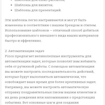
Шаблоны для визиток;
Шаблоны для презентаций.
Эти шаблоны легко настраиваются и могут быть
изменены в соответствии с вашим брендом и стилем.
Использование шаблонов — отличный способ добиться
профессионального внешнего вида ваших материалов
быстро и эффективно.
2. Автоматизация задач
Pinco предлагает великолепные инструменты для
автоматизации задач, которые позволят вам избавить
себя от рутинной работы. С помощью автоматизации
вы можете настроить последовательность действий,
которые будут выполняться автоматически, что
освобождает ваше время для более креативных задач.
Например, вы можете настроить автоматическую
отправку поздравительных писем вашим клиентам в
их день рождения или напоминания о предстоящих
событиях. Вот основные шаги для создания