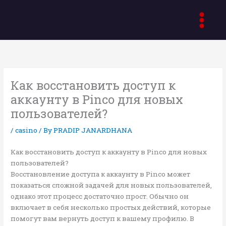
Skip
to
content
Как восстановить доступ к
аккаунту в Pinco для новых
пользователей?
/
casino
/ By
PRADIP JANARDHANA
Как восстановить доступ к аккаунту в Pinco для новых
пользователей?
Восстановление доступа к аккаунту в Pinco может
показаться сложной задачей для новых пользователей,
однако этот процесс достаточно прост. Обычно он
включает в себя несколько простых действий, которые
помогут вам вернуть доступ к вашему профилю. В