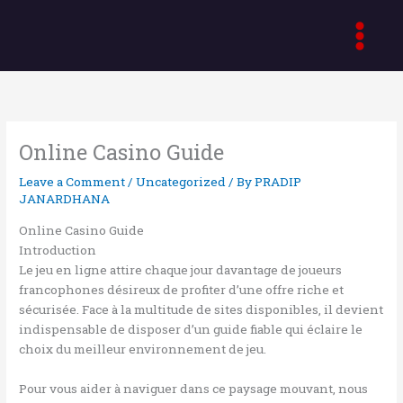
Skip
to
content
Online Casino Guide
Leave a Comment
/
Uncategorized
/ By
PRADIP
JANARDHANA
Online Casino Guide
Introduction
Le jeu en ligne attire chaque jour davantage de joueurs
francophones désireux de profiter d’une offre riche et
sécurisée. Face à la multitude de sites disponibles, il devient
indispensable de disposer d’un guide fiable qui éclaire le
choix du meilleur environnement de jeu.
Pour vous aider à naviguer dans ce paysage mouvant, nous