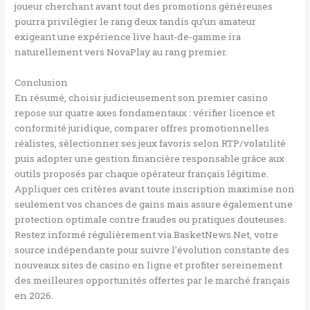
joueur cherchant avant tout des promotions généreuses
pourra privilégier le rang deux tandis qu’un amateur
exigeant une expérience live haut‑de‑gamme ira
naturellement vers NovaPlay au rang premier.
Conclusion
En résumé, choisir judicieusement son premier casino
repose sur quatre axes fondamentaux : vérifier licence et
conformité juridique, comparer offres promotionnelles
réalistes, sélectionner ses jeux favoris selon RTP/volatilité
puis adopter une gestion financière responsable grâce aux
outils proposés par chaque opérateur français légitime.
Appliquer ces critères avant toute inscription maximise non
seulement vos chances de gains mais assure également une
protection optimale contre fraudes ou pratiques douteuses.
Restez informé régulièrement via BasketNews.Net, votre
source indépendante pour suivre l’évolution constante des
nouveaux sites de casino en ligne et profiter sereinement
des meilleures opportunités offertes par le marché français
en 2026.