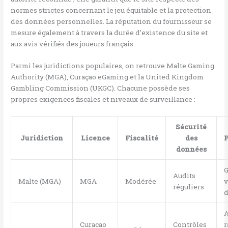
normes strictes concernant le jeu équitable et la protection
des données personnelles. La réputation du fournisseur se
mesure également à travers la durée d’existence du site et
aux avis vérifiés des joueurs français.
Parmi les juridictions populaires, on retrouve Malte Gaming
Authority (MGA), Curaçao eGaming et la United Kingdom
Gambling Commission (UKGC). Chacune possède ses
propres exigences fiscales et niveaux de surveillance :
Sécurité
Juridiction
Licence
Fiscalité
des
P
données
G
Audits
Malte (MGA)
MGA
Modérée
v
réguliers
d
A
Curacao
Contrôles
r