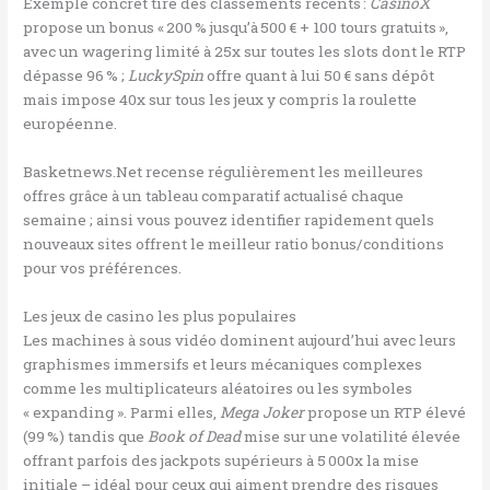
Exemple concret tiré des classements récents :
CasinoX
propose un bonus « 200 % jusqu’à 500 € + 100 tours gratuits »,
avec un wagering limité à 25x sur toutes les slots dont le RTP
dépasse 96 % ;
LuckySpin
offre quant à lui 50 € sans dépôt
mais impose 40x sur tous les jeux y compris la roulette
européenne.
Basketnews.Net recense régulièrement les meilleures
offres grâce à un tableau comparatif actualisé chaque
semaine ; ainsi vous pouvez identifier rapidement quels
nouveaux sites offrent le meilleur ratio bonus/conditions
pour vos préférences.
Les jeux de casino les plus populaires
Les machines à sous vidéo dominent aujourd’hui avec leurs
graphismes immersifs et leurs mécaniques complexes
comme les multiplicateurs aléatoires ou les symboles
« expanding ». Parmi elles,
Mega Joker
propose un RTP élevé
(99 %) tandis que
Book of Dead
mise sur une volatilité élevée
offrant parfois des jackpots supérieurs à 5 000x la mise
initiale – idéal pour ceux qui aiment prendre des risques