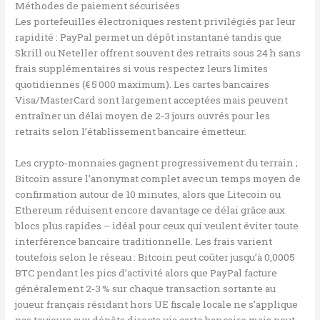
Méthodes de paiement sécurisées
Les portefeuilles électroniques restent privilégiés par leur
rapidité : PayPal permet un dépôt instantané tandis que
Skrill ou Neteller offrent souvent des retraits sous 24 h sans
frais supplémentaires si vous respectez leurs limites
quotidiennes (€ 5 000 maximum). Les cartes bancaires
Visa/MasterCard sont largement acceptées mais peuvent
entraîner un délai moyen de 2‑3 jours ouvrés pour les
retraits selon l’établissement bancaire émetteur.
Les crypto‑monnaies gagnent progressivement du terrain ;
Bitcoin assure l’anonymat complet avec un temps moyen de
confirmation autour de 10 minutes, alors que Litecoin ou
Ethereum réduisent encore davantage ce délai grâce aux
blocs plus rapides – idéal pour ceux qui veulent éviter toute
interférence bancaire traditionnelle. Les frais varient
toutefois selon le réseau : Bitcoin peut coûter jusqu’à 0,0005
BTC pendant les pics d’activité alors que PayPal facture
généralement 2‑3 % sur chaque transaction sortante au
joueur français résidant hors UE fiscale locale ne s’applique