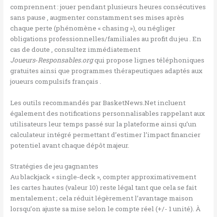
comprennent : jouer pendant plusieurs heures consécutives
sans pause , augmenter constamment ses mises après
chaque perte (phénomène « chasing »), ou négliger
obligations professionnelles/familiales au profit du jeu . En
cas de doute , consultez immédiatement
Joueurs‑Responsables.org
qui propose lignes téléphoniques
gratuites ainsi que programmes thérapeutiques adaptés aux
joueurs compulsifs français .
Les outils recommandés par BasketNews.Net incluent
également des notifications personnalisables rappelant aux
utilisateurs leur temps passé sur la plateforme ainsi qu’un
calculateur intégré permettant d’estimer l’impact financier
potentiel avant chaque dépôt majeur.
Stratégies de jeu gagnantes
Au blackjack « single‑deck », compter approximativement
les cartes hautes (valeur 10) reste légal tant que cela se fait
mentalement ; cela réduit légèrement l’avantage maison
lorsqu’on ajuste sa mise selon le compte réel (+/- 1 unité). À