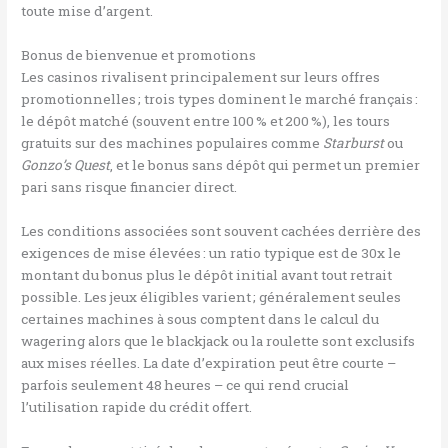
toute mise d’argent.
Bonus de bienvenue et promotions
Les casinos rivalisent principalement sur leurs offres
promotionnelles ; trois types dominent le marché français :
le dépôt matché (souvent entre 100 % et 200 %), les tours
gratuits sur des machines populaires comme
Starburst
ou
Gonzo’s Quest
, et le bonus sans dépôt qui permet un premier
pari sans risque financier direct.
Les conditions associées sont souvent cachées derrière des
exigences de mise élevées : un ratio typique est de 30x le
montant du bonus plus le dépôt initial avant tout retrait
possible. Les jeux éligibles varient ; généralement seules
certaines machines à sous comptent dans le calcul du
wagering alors que le blackjack ou la roulette sont exclusifs
aux mises réelles. La date d’expiration peut être courte –
parfois seulement 48 heures – ce qui rend crucial
l’utilisation rapide du crédit offert.