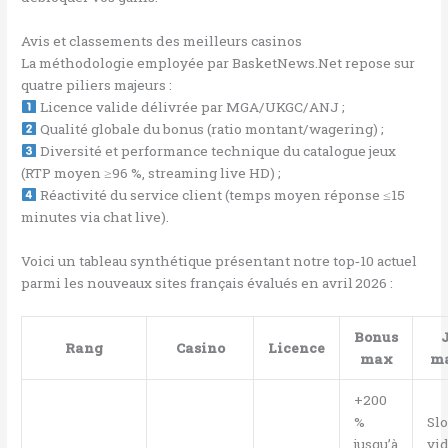
Avis et classements des meilleurs casinos
La méthodologie employée par BasketNews.Net repose sur
quatre piliers majeurs :
Licence valide délivrée par MGA/UKGC/ANJ ;
Qualité globale du bonus (ratio montant/wagering) ;
Diversité et performance technique du catalogue jeux
(RTP moyen ≥96 %, streaming live HD) ;
Réactivité du service client (temps moyen réponse ≤15
minutes via chat live).
Voici un tableau synthétique présentant notre top‑10 actuel
parmi les nouveaux sites français évalués en avril 2026 :
Bonus
Rang
Casino
Licence
max
ma
+200
%
Slo
jusqu’à
vi