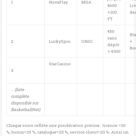
1
NovaPlay
MGA
€600
Li
+100
de
FT
€50
Bla
sans
2
LuckySpin
UKGC
+
dépôt
Rou
+ €300
StarCasino
3
…
(liste
complète
disponible sur
BasketballNet)
Chaque score reflète une pondération précise : licence =30
%, bonus=25 %, catalogue=25 %, service client=20 %. Ainsi un