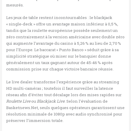
mesurés.
Les jeux de table restent incontournables : le blackjack
« single‑deck » offre un avantage maison inférieur à 0,5 %,
tandis que la roulette européenne possède seulement un
zéro contrairement à la version américaine avec double zéro
qui augmente l’avantage du casino à 5,26 % au lieu de 2,70 %
pour l’Europe. Le baccarat « Punto Banco » séduit grâce à sa
simplicité stratégique où miser sur le banquier donne
généralement un taux gagnant autour de 45‑46 % après
commission prise sur chaque victoire bancaire réussie.
Le live dealer transforme l’expérience grâce au streaming
HD multi‑caméras ; toutefois il faut surveiller la latence
réseau afin d’éviter tout décalage lors des mises rapides sur
Roulette Live
ou
Blackjack Live
. Selon l’évaluation de
Basketnews.Net, seuls quelques opérateurs garantissent une
résolution minimale de 1080p avec audio synchronisé pour
préserver l’immersion totale.