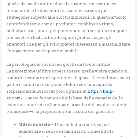
giochi da tavolo online dove la suspense si costruisce
lentamente e le decisioni di scommessa sono più
strategiche rispetto alle slot tradizionali. In questo articolo
approfondiremo come i produttori combinano ritmo,
melodia e cue sonori per potenziare le free spins integrate
nei tavoli virtuali, offrendo spunti pratici sia per gli
operatori che per gli sviluppatori interessati a massimizzare
l’engagement su dispositivi mobili.
La psicologia del suono nei giochi da tavolo online
La percezione uditiva supera spesso quella visiva quando si
tratta di ricordare un’esperienza di gioco; il cervello associa i
pattern sonori a ricompense future con una rapidità
sorprendente. Discover your options at
https://help-
eu.com/
. Questo fenomeno è alla base della capacità delle
colonne sonore di influenzare la scelta del tavolo—roulette
o blackjack—e la propensione al rischio del giocatore.
Udito vs vista
– Una melodia ripetitiva può
aumentare il senso di familiarità, riducendo la