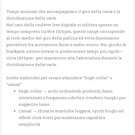
Tempi musicali che accompagnano il giro della ruota o la
distribuzione delle carte
Nel caso della roulette live digitale si utilizza spesso un
tempo compreso tra 90 e 110 bpm; questo range corrisponde
al ciclo medio del giro della pallina ed evita dissonanze
percettive fra movimento fisico e audio‑visivo. Nei giochi di
blackjack online invece si preferiscono tempi più rapidi—
circa 130 bpm—per mantenere alta l’adrenalina durante la
distribuzione delle carte.
Scelte timbriche per creare atmosfere “high‑roller” o
“casual”
High‑roller → archi orchestrali profondi, bassi
sintetizzati a frequenza ridotta e riverberi lunghi per
suggerire lusso.
Casual → chitarre acustiche leggere, synth bright ed
effetti click brevi per enfatizzare rapidità e
semplicità.