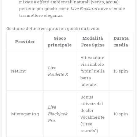
mixate a effetti ambientali naturali (vento, acqua);
perfette per giochi come
Live Baccarat
dove si vuole
trasmettere eleganza.
Gestione delle free spins nei giochi da tavolo
Gioco
Modalità
Durata
Provider
principale
Free Spins
media
Attivazione
via simbolo
Live
NetEnt
“Spin” nella
15 spin
Roulette X
barra
laterale
Bonus
attivato dal
Live
dealer
Microgaming
Blackjack
10 spin
vocalmente
Pro
(“Free
rounds”)