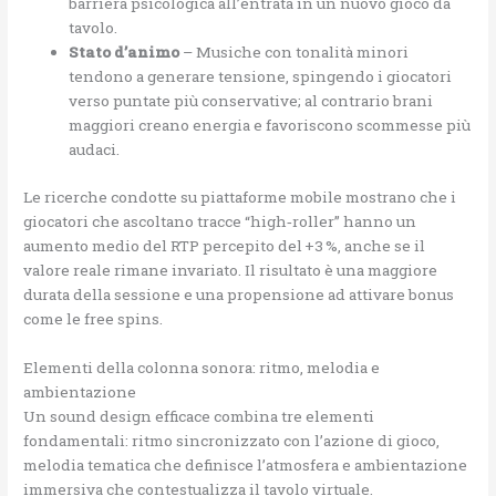
barriera psicologica all’entrata in un nuovo gioco da
tavolo.
Stato d’animo
– Musiche con tonalità minori
tendono a generare tensione, spingendo i giocatori
verso puntate più conservative; al contrario brani
maggiori creano energia e favoriscono scommesse più
audaci.
Le ricerche condotte su piattaforme mobile mostrano che i
giocatori che ascoltano tracce “high‑roller” hanno un
aumento medio del RTP percepito del +3 %, anche se il
valore reale rimane invariato. Il risultato è una maggiore
durata della sessione e una propensione ad attivare bonus
come le free spins.
Elementi della colonna sonora: ritmo, melodia e
ambientazione
Un sound design efficace combina tre elementi
fondamentali: ritmo sincronizzato con l’azione di gioco,
melodia tematica che definisce l’atmosfera e ambientazione
immersiva che contestualizza il tavolo virtuale.