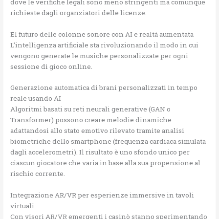
dove le verifiche legali sono meno stringenti ma comunque
richieste dagli organziatori delle licenze.
El futuro delle colonne sonore con AI e realtà aumentata
L’intelligenza artificiale sta rivoluzionando il modo in cui
vengono generate le musiche personalizzate per ogni
sessione di gioco online.
Generazione automatica di brani personalizzati in tempo
reale usando AI
Algoritmi basati su reti neurali generative (GAN o
Transformer) possono creare melodie dinamiche
adattandosi allo stato emotivo rilevato tramite analisi
biometriche dello smartphone (frequenza cardiaca simulata
dagli accelerometri). Il risultato è uno sfondo unico per
ciascun giocatore che varia in base alla sua propensione al
rischio corrente.
Integrazione AR/VR per esperienze immersive in tavoli
virtuali
Con visori AR/VR emergenti i casinò stanno sperimentando