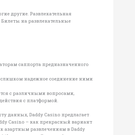
огие другие. Развлекательная
 Билеты на развлекательные
раторам саппорта предназначенного
т слишком надежное соединение ними
ются с различными вопросами,
ействия с платформой.
ту данных, Daddy Casino предлагает
ddy Casino – как прекрасный вариант
п к азартным развлечениям в Daddy