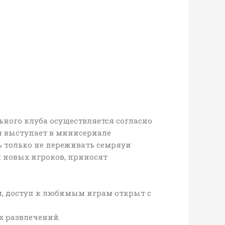
ного клуба осуществляется согласно
ая выступает в минисериале
ь только не переживать семряуи
 новых игроков, приносят
, доступ к любимым играм открыт с
х развлечений.