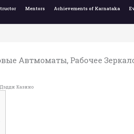
tructor
Mentors
Achievements of Karnataka
E
овые Автмоматы, Рабочее Зеркал
Дэдди Казино
,