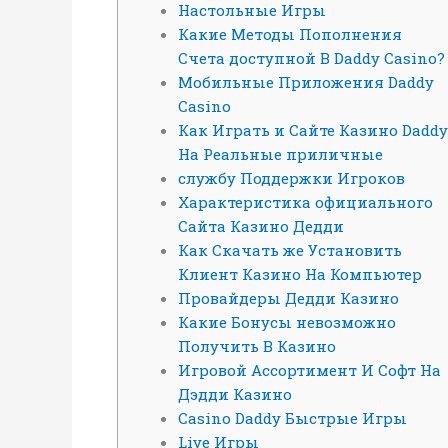
Настольные Игры
Какие Методы Пополнения
Счета доступной В Daddy Casino?
Мобильные Приложения Daddy
Casino
Как Играть и Сайте Казино Daddy
На Реальные приличные
службу Поддержки Игроков
Характеристика официального
Сайта Казино Дедди
Как Скачать же Установить
Клиент Казино На Компьютер
Провайдеры Дедди Казино
Какие Бонусы невозможно
Получить В Казино
Игровой Ассортимент И Софт На
Дэдди Казино
Casino Daddy Быстрые Игры
Live Игры