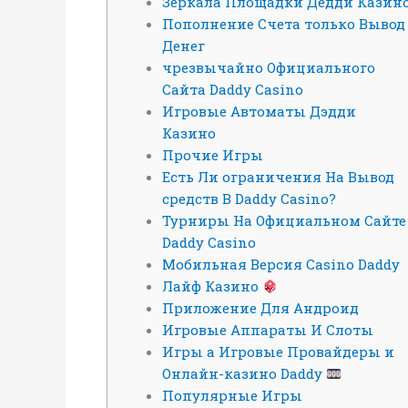
Зеркала Площадки Дедди Казин
Пополнение Счета только Вывод
Денег
чрезвычайно Официального
Сайта Daddy Casino
Игровые Автоматы Дэдди
Казино
Прочие Игры
Есть Ли ограничения На Вывод
средств В Daddy Casino?
Турниры На Официальном Сайте
Daddy Casino
Мобильная Версия Casino Daddy
Лайф Казино
Приложение Для Андроид
Игровые Аппараты И Слоты
Игры а Игровые Провайдеры и
Онлайн-казино Daddy
Популярные Игры