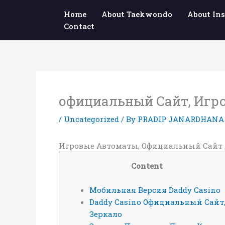
Skip
Home
About Taekwondo
About Ins
to
Contact
content
официальный Сайт, Игр
/
Uncategorized
/ By
PRADIP JANARDHANA
Игровые Автоматы, Официальный Сайт 
Content
Мобильная Версия Daddy Casino
Daddy Casino Официальный Сайт
Зеркало