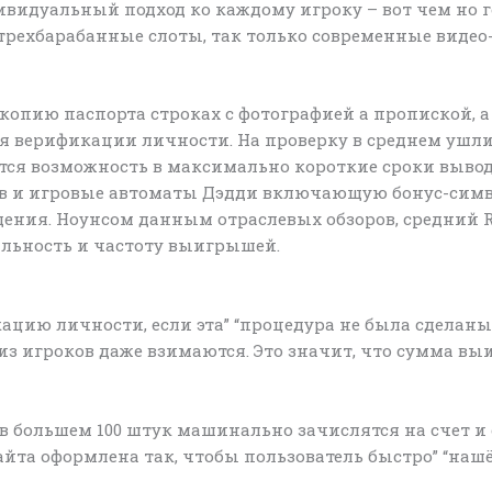
ивидуальный подход ко каждому игроку – вот чем но г
трехбарабанные слоты, так только современные вид
опию паспорта строках с фотографией а пропиской, а 
верификации личности. На проверку в среднем ушли от
ится возможность в максимально короткие сроки выво
тов и игровые автоматы Дэдди включающую бонус-сим
ения. Ноунсом данным отраслевых обзоров, средний RT
ыльность и частоту выигрышей.
цию личности, если эта” “процедура не была сделаны
з игроков даже взимаются. Это значит, что сумма вы
в большем 100 штук машинально зачислятся на счет и
йта оформлена так, чтобы пользователь быстро” “нашё