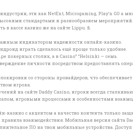
дустрии, эти как NetEnt, Microgaming, Play’n GO а мн
 высокими стандартами и разнообразием мероприятий.
в кассе казино же на сайте Lippu. fi.
важным индикатором надежности онлайн-казино.
ндроид играть сделалось ещё проще только удобнее.
е покерных столик, а в Casino” “Helsinki — семь.
тверждение личности посредством предоставлять опе
блокировки со стороны провайдеров, что обеспечивае
твом игрока.
чений на сайте Daddy Casino, игроки всегда сталкива
лом, игровыми процессами и особенностями взаимод
н-казино с акцентом а качество контента только защи
 правила взаимодействия. Мобильная версия сайта Da
полнительное ПО на твои мобильные устройства. Досту