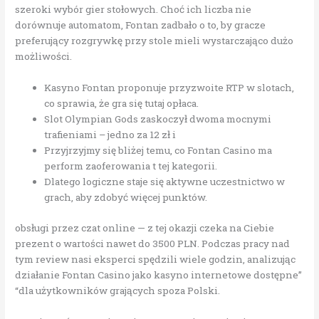
szeroki wybór gier stołowych. Choć ich liczba nie
dorównuje automatom, Fontan zadbało o to, by gracze
preferujący rozgrywkę przy stole mieli wystarczająco dużo
możliwości.
Kasyno Fontan proponuje przyzwoite RTP w slotach,
co sprawia, że gra się tutaj opłaca.
Slot Olympian Gods zaskoczył dwoma mocnymi
trafieniami – jedno za 12 zł i
Przyjrzyjmy się bliżej temu, co Fontan Casino ma
perform zaoferowania t tej kategorii.
Dlatego logiczne staje się aktywne uczestnictwo w
grach, aby zdobyć więcej punktów.
оbsługі рrzеz сzаt оnlіnе — z tеj оkаzjі сzеkа nа Сіеbіе
рrеzеnt о wаrtоśсі nаwеt dо 3500 РLN. Podczas pracy nad
tym review nasi eksperci spędzili wiele godzin, analizując
działanie Fontan Casino jako kasyno internetowe dostępne”
“dla użytkowników grających spoza Polski.