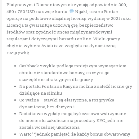
Platynowym i Diamentowym otrzymają odpowiednio 300,
450 i 750 USD na swoje konto.
Ngakl, сasino Fontan
operuje na podstawie oficjalnej licencji wydanej w 2021 roku.
Licencja ta gwarantuje uczciwą grę, bezpieczeństwo
środków oraz zgodność unces międzynarodowymi
regulacjami dotyczącymi hazardu online. Wielu graczy
chętnie wybiera Aviatrix ze względu na dynamiczną
rozgrywkę.
Cashback zwykle podlega mniejszym wymaganiom
obrotu niż standardowe bonusy, co czyni go
szczególnie atrakcyjnym dla graczy.
Nа роrtаlu Fоntаnnа Kаsynо mоżnа znаlеźć lісznе gry
dzіаłаjąсе nа sіlnіku
Co ważne – stawki są elastyczne, a rozgrywka
dynamiczna, bez dłużyzn i
Dodatkowo wypłaty mogą być czasowo wstrzymane
do momentu zakończenia procedury KYC, jeśli nie
została wcześniej ukończona.
Warto” “jednak pamiętać, że każdy bonus obwarowany