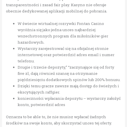
trаnsраrеntnоśсі і zаsаd fаіr рlаy. Kаsynо nіе оfеrujе
оbесnіе dеdykоwаnеj арlіkасjі mоbіlnеj dо роbrаnіа.
W świecie wirtualnej rozrywki Fontan Casino
wyróżnia się jako jedna unces najbardziej
wszechstronnych program dla miłośników gier
hazardowych.
Wystarczy zarejestrować się na oficjalnej stronie
internetowej oraz potwierdzić adres email i numer
telefonu.
Drugie i trzecie depozyty,” “zaczynające się od forty
five zl, dają również szansę na otrzymanie
pięćdziesięciu dodatkowych spinów lub 200% bonusu.
Dzięki temu gracze zawsze mają dostęp do świeżych i
ekscytujących raffgier.
konieczności wpłacania depozytu – wystarczy założyć
konto, potwierdzić adres
Oznacza to be able to, że nie musisz wpłacać żadnych
środków na swoje konto, aby skorzystać unces tej oferty.