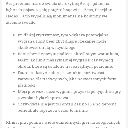
Gra przenosi nas do świata starożytnej Grecji, gdzie na
bębnach pojawiają się potężni bogowie – Zeus, Posejdon i
Hades – a tło wypełniają monumentalne kolumny we
złociste światło.
Im dłużej wytrzymasz, tym większa potencjalna
wygrana, light beer zbyt długie czekanie może
skutkować utratą wszystkiego.
Bonus bez depozytu podlega określonym warunkom,
takim jak limit maksymalnej wygranej czy wymóg
obrotu, które są ustalone na rozsądnym poziomie.
Fountain kasyno oferuje szerokie możliwości
zarówno dla tradycyjnych, jak i nowoczesnych form
płatności.
Moja pierwsza duża wygrana przyszła po tygodniu gry,
a wypłata była ekspresowa.
Oczywiście nie jest to Fontan casino 15 € no deposit
benefit, ale lepsze in order to niż nic.
Klimat przypomina wiele odmiennych gier mitologicznych,