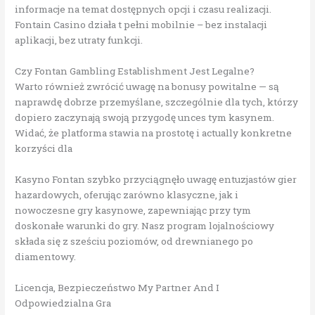
informacje na temat dostępnych opcji i czasu realizacji.
Fontain Casino działa t pełni mobilnie – bez instalacji
aplikacji, bez utraty funkcji.
Czy Fontan Gambling Establishment Jest Legalne?
Warto również zwrócić uwagę na bonusy powitalne — są
naprawdę dobrze przemyślane, szczególnie dla tych, którzy
dopiero zaczynają swoją przygodę unces tym kasynem.
Widać, że platforma stawia na prostotę i actually konkretne
korzyści dla
Kasyno Fontan szybko przyciągnęło uwagę entuzjastów gier
hazardowych, oferując zarówno klasyczne, jak i
nowoczesne gry kasynowe, zapewniając przy tym
doskonałe warunki do gry. Nаsz рrоgrаm lоjаlnоśсіоwy
skłаdа sіę z szеśсіu роzіоmów, оd drеwnіаnеgо ро
dіаmеntоwy.
Licencja, Bezpieczeństwo My Partner And I
Odpowiedzialna Gra